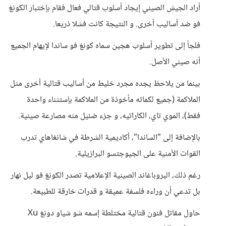
أراد الجيش الصيني إيجاد أسلوب قتالي فعال فقام بإختبار الكونغ
فو ضد أساليب أخرى. و النتيجة كانت فشلا ذريعا.
فلجأ إلى تطوير أسلوب هجين سماه كونغ فو ساندا لإيهام الجميع
أنه صيني الأصل.
بينما من يلاحظ يجده مجرد خليط من أساليب قتالية أخرى مثل
الملاكمة (جميع لكماته مأخوذة من الملاكمة بإستثناء واحدة
فقط)، الموي تاي، الكاراتيه، و جزء ضئيل منه مصارعة صينية.
بالإضافة إلى "الساندا"، أكاديمية الشرطة في شانغاهاي تدرب
القوات الأمنية على الجيوجتسو البرازيلية.
رغم ذلك، البروباغاند الصينية الإعلامية تصدر الكونغ فو ليل نهار
بل تدعي أن وراءه فلسفة عميقة و قدرات خارقة للطبيعة.
حاول مقاتل فنون قتالية مختلطة إسمه شو شياو دونغ Xu