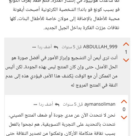
كما ساعدت هولييود في إنتشار الفكرة، فكم طفلا بعرف الكونغ
فو بسبب كونغ فو باندا! الشخصية الكرتونية أصبحت أيقونة
محببة للأطفال بالإضافة إلى مولان خاصة للأطفال البنات، كلها
ثقافات عززت الفكرة بداخل الجيل الجديد.
ABDULLAH_999
أضف ردا
قبل 5 سنوات
1
أنت ترى أيمن أن التشجيع وإبراز الأمور في أفضل صورة هو
الحل الأمثل، حتى وإن كان المنتج ليس بهذه الجودة، لكن أليس
من الممكن أن مع الوقت يُكشف هذا الأمر، فيؤدي هذه إلى عدم
الثقة في المنتج المروج له
aymansoliman
أضف ردا
قبل 5 سنوات
0
نحن لا نتحدث الآن عن مدى جودة أو ضعف المنتج الصيني،
نتحدث بالتحديد على التجربة التسويقية، هم نجحوا بالفعل
بسبب ثقافة متكاملة الأركان، وتمكنوا من تصدير الثقافة حتى