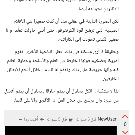
الحركات لا تجدي نفعا، فضربة واحدة من ملاكم لأحد هؤلاء
الطائرين ستوقعه أرضا.
لكن الصورة الثابتة في عقلي منذ أن كنت صغيرا هي الأفلام
الصينية التي ترسّخ قوة الكونغوفو، حتى أنني حاولت تعلّمه وأنا
صغير، لكنني تحوّلت إلى الكاراتيه.
وحقيقةً لا أرى مشكلة في ذلك، فعلى الناحية الأخرى، تقوم
أمريكا بتضخيم قوتها الخارقة في العلم والأسلحة وحماية العالم
كله وأنها حريصة على ذلك وتقدّم لنا لك من خلال أفلام الأبطال
الخارقين.
لذا لا مشكلة .. الكل يحاول أن يبدو خارقا ويحاول أن يبدو أفضل
من غيره وأن يرسّخ من خلال الفنّ أنه الأقوى وألأعلى قيما.
NewUser
أضف ردا
قبل 5 سنوات
قبل 5 سنوات
0