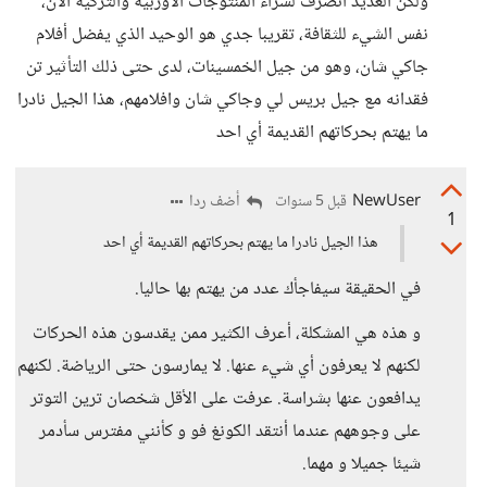
ولكن العديد انصرف لشراء المنتوجات الأوربية والتركية الآن،
نفس الشيء للثقافة، تقريبا جدي هو الوحيد الذي يفضل أفلام
جاكي شان، وهو من جيل الخمسينات، لدى حتى ذلك التأثير تن
فقدانه مع جيل بريس لي وجاكي شان وافلامهم، هذا الجيل نادرا
ما يهتم بحركاتهم القديمة أي احد
NewUser
أضف ردا
قبل 5 سنوات
1
هذا الجيل نادرا ما يهتم بحركاتهم القديمة أي احد
في الحقيقة سيفاجأك عدد من يهتم بها حاليا.
و هذه هي المشكلة، أعرف الكثير ممن يقدسون هذه الحركات
لكنهم لا يعرفون أي شيء عنها. لا يمارسون حتى الرياضة. لكنهم
يدافعون عنها بشراسة. عرفت على الأقل شخصان ترين التوتر
على وجوههم عندما أنتقد الكونغ فو و كأنني مفترس سأدمر
شيئا جميلا و مهما.