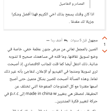
المصادر و التفاصيل
اذا كان وقتك يسمح بذلك اخي الكريم فهذا أفضل وشكرا
جزيلا لك مقدمًا .
مجهول
أضف ردا
قبل 5 سنوات
1
الصين بالمجمل تعاني من مرض جنون عظمة خفي، خاصة في
وضع تسويق ثقافتها، وما قلته في مساهمتك صحيح لا تشوبه
شائبة، ذلك انتقل أيضا كما قلت للجانب الاقتصادي، إذ أصبحت
ترى تسويقا ومنتجا في الفيديو أو الإعلان، لتفاجئ بأنه غير ذلك
تماما، وهذه المسألة أصبحت للصين بشكل متميز، حتى أصبح
اسمها مقترنا مع كل المنتوجات المنفوخة التي تختلف عن
الحقيقة، لتصظر هي بتغيير made in china w إلى p.r.c في
حركة لتغيير فكرة المشترين..