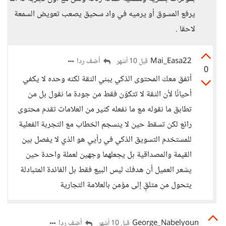
يرفع المسوق أو يرميه في واد سحيق يصعب تعويض السمعة
لاحقا .
Mai_Easa22
أضف ردا
قبل 10 أشهر
0
أتفق معك المحتوى الذكي يبني الثقة لكنه وحده لا يكفي
أحيانًا لأن الثقة لا تتكوّن فقط من جودة ما نقول بل من
تطابق ما نقوله مع ما نفعله كثير من العلامات تقدم محتوى
رائع لكن تسقط حين لا ينسجم الخطاب مع التجربة الفعلية
للمستخدم التسويق الذكي في رأيي هو الذي لا يفصل بين
القيمة والمصداقية بل يجعلهما وجهين لعملة واحدة حين
يشعر العميل أن هدفك ليس البيع فقط بل الفائدة المتبادلة
يتحول من متلقٍ إلى مؤمن بالعلامة التجارية
George_Nabelyoun
أضف ردا
قبل 10 أشهر