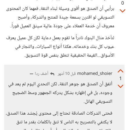
0
برأيي أن الصدق هو أقوى وسيلة لبناء الثقة، فمهما كان المحتوى
التسويقي لو اقترن بسمعة جيدة للمنتج والشركة، وأصبح
معروف أن خدمة العملاء على جودة عالية سيثق العميل فوراً.
لنأخذ مثال البنوك نادراً ما تقوم بعمل دعاية لكن كل عميل يعرف
عيوب كل بنك وخدماته، هكذا أنواع السيارات، والتجار في
الأسواق...القيمة الحقيقية تنطق بنفس قوة التسويق.
mohamed_shoier
أضف ردا
قبل 10 أشهر
1
أتفق أن الصدق هو جوهر الثقة، لكن التحدي اليوم لم يعد في
وجوده، بل في إظهاره بشكل يدركه الجمهور وسط الضجيج
التسويقي الهائل.
فحتى الشركات الصادقة تحتاج إلى محتوى يُجسّد هذا الصدق،
لا يكتفي بالتصريح به الناس لا تثق بالكلمات بقدر ما تثق