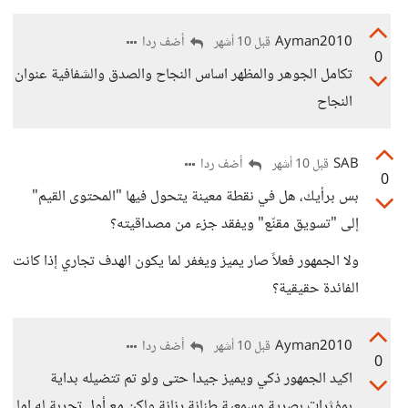
Ayman2010
أضف ردا
قبل 10 أشهر
0
تكامل الجوهر والمظهر اساس النجاح والصدق والشفافية عنوان
النجاح
SAB
أضف ردا
قبل 10 أشهر
0
بس برأيك، هل في نقطة معينة يتحول فيها "المحتوى القيم"
إلى "تسويق مقنّع" ويفقد جزء من مصداقيته؟
ولا الجمهور فعلاً صار يميز ويغفر لما يكون الهدف تجاري إذا كانت
الفائدة حقيقية؟
Ayman2010
أضف ردا
قبل 10 أشهر
0
اكيد الجمهور ذكي ويميز جيدا حتى ولو تم تتضيله بداية
بمؤثرات بصرية وسمعية طنانة رنانة ولكن مع أول تجربة له اما