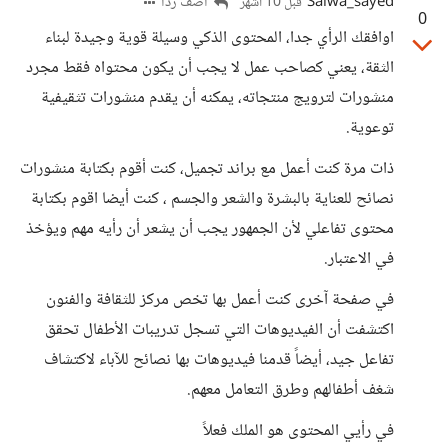
Salwa_sayed
أضف ردا
قبل 10 أشهر
0
اوافقك الرأي جدا، المحتوى الذكي وسيلة قوية وجيدة لبناء
الثقة، يعني كصاحب عمل لا يجب أن يكون محتواه فقط مجرد
منشورات لترويج منتجاته، يمكنه أن يقدم منشورات تثقيفية
توعوية.
ذات مرة كنت أعمل مع براند تجميل، كنت أقوم بكتابة منشورات
نصائح للعناية بالبشرة والشعر والجسم ، كنت أيضا اقوم بكتابة
محتوى تفاعلي لأن الجمهور يجب أن يشعر أن رأيه مهم ويؤخذ
في الاعتبار.
في صفحة آخرى كنت أعمل بها تخص مركز للثقافة والفنون
اكتشفت أن الفيديوهات التي تسجل تدريبات الأطفال تحقق
تفاعل جيد، أيضاً قدمنا فيديوهات بها نصائح للآباء لاكتشاف
شغف أطفالهم وطرق التعامل معهم.
في رأيي المحتوى هو الملك فعلاً