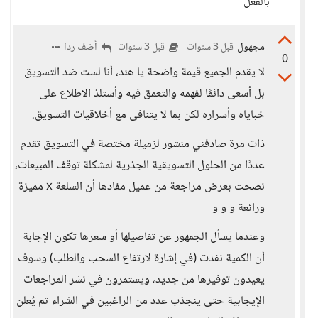
بالفعل
مجهول
أضف ردا
قبل 3 سنوات
قبل 3 سنوات
0
لا يقدم الجميع قيمة واضحة يا هند، أنا لست ضد التسويق
بل أسعى دائمًا لفهمه والتعمق فيه وأستلذ الاطلاع على
خباياه وأسراره لكن بما لا يتنافى مع أخلاقيات التسويق.
ذات مرة صادفني منشور لزميلة مختصة في التسويق تقدم
عددًا من الحلول التسويقية الجذرية لمشكلة توقف المبيعات،
نصحت بعرض مراجعة من عميل مفادها أن السلعة x مميزة
ورائعة و و و
وعندما يسأل الجمهور عن تفاصيلها أو سعرها تكون الإجابة
أن الكمية نفدت (في إشارة لارتفاع السحب والطلب) وسوف
يعيدون توفيرها من جديد، ويستمرون في نشر المراجعات
الإيجابية حتى ينجذب عدد من الراغبين في الشراء ثم يُعلن