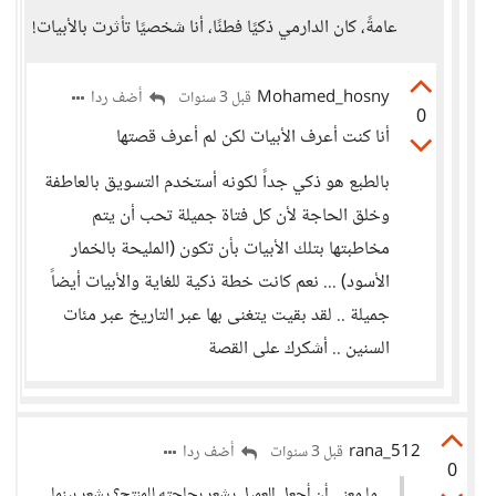
عامةً، كان الدارمي ذكيًا فطنًا، أنا شخصيًا تأثرت بالأبيات!
Mohamed_hosny
أضف ردا
قبل 3 سنوات
0
أنا كنت أعرف الأبيات لكن لم أعرف قصتها
بالطبع هو ذكي جداً لكونه أستخدم التسويق بالعاطفة
وخلق الحاجة لأن كل فتاة جميلة تحب أن يتم
مخاطبتها بتلك الأبيات بأن تكون (المليحة بالخمار
الأسود) ... نعم كانت خطة ذكية للغاية والأبيات أيضاً
جميلة .. لقد بقيت يتغنى بها عبر التاريخ عبر مئات
السنين .. أشكرك على القصة
rana_512
أضف ردا
قبل 3 سنوات
0
ما معنى أن أجعل العميل يشعر بحاجته للمنتج؟ يشعر بينما