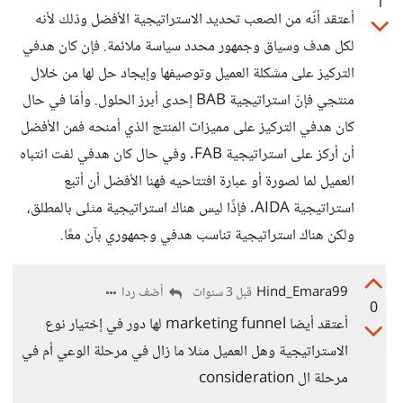
1
أعتقد أنّه من الصعب تحديد الاستراتيجية الأفضل وذلك لأنه
لكل هدف وسياق وجمهور محدد سياسة ملائمة. فإن كان هدفي
التركيز على مشكلة العميل وتوصيفها وإيجاد حل لها من خلال
منتجي فإنّ استراتيجية BAB إحدى أبرز الحلول. وأمّا في حال
كان هدفي التركيز على مميزات المنتج الذي أمنحه فمن الأفضل
أن أركز على استراتيجية FAB. وفي حال كان هدفي لفت انتباه
العميل لما لصورة أو عبارة افتتاحيه فهنا الأفضل أن أتبع
استراتيجية AIDA. فإذًا ليس هناك استراتيجية مثلى بالمطلق،
ولكن هناك استراتيجية تناسب هدفي وجمهوري بآن معًا.
Hind_Emara99
أضف ردا
قبل 3 سنوات
0
أعتقد أيضا marketing funnel لها دور في إختيار نوع
الاستراتيجية وهل العميل مثلا ما زال في مرحلة الوعي أم في
مرحلة ال consideration