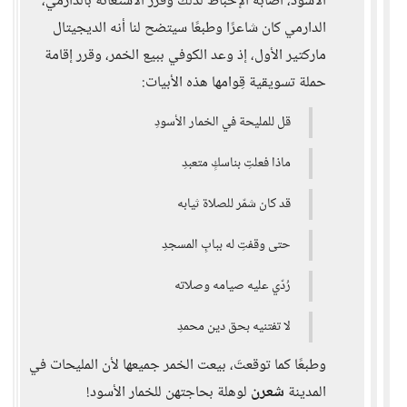
الأسود، أصابه الإحباط لذلك وقرر الاستعانة بالدارمي،
الدارمي كان شاعرًا وطبعًا سيتضح لنا أنه الديجيتال
ماركتير الأول، إذ وعد الكوفي ببيع الخمر، وقرر إقامة
حملة تسويقية قِوامها هذه الأبيات:
قل للمليحة في الخمار الأسودِ
ماذا فعلتِ بناسكٍ متعبدِ
قد كان شمّر للصلاة ثيابه
حتى وقفتِ له ببابِ المسجدِ
رُدّي عليه صيامه وصلاته
لا تفتنيه بحق دين محمدِ
وطبعًا كما توقعتَ، بيعت الخمر جميعها لأن المليحات في
المدينة
شعرن
لوهلة بحاجتهن للخمار الأسود!