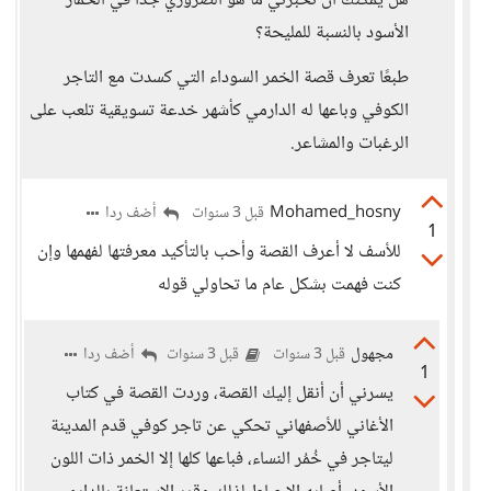
هل يمكنك أن تخبرني ما هو الضروري جدًا في الخمار
الأسود بالنسبة للمليحة؟
طبعًا تعرف قصة الخمر السوداء التي كسدت مع التاجر
الكوفي وباعها له الدارمي كأشهر خدعة تسويقية تلعب على
الرغبات والمشاعر.
Mohamed_hosny
أضف ردا
قبل 3 سنوات
1
للأسف لا أعرف القصة وأحب بالتأكيد معرفتها لفهمها وإن
كنت فهمت بشكل عام ما تحاولي قوله
مجهول
أضف ردا
قبل 3 سنوات
قبل 3 سنوات
1
يسرني أن أنقل إليك القصة، وردت القصة في كتاب
الأغاني للأصفهاني تحكي عن تاجر كوفي قدم المدينة
ليتاجر في خُمُر النساء، فباعها كلها إلا الخمر ذات اللون