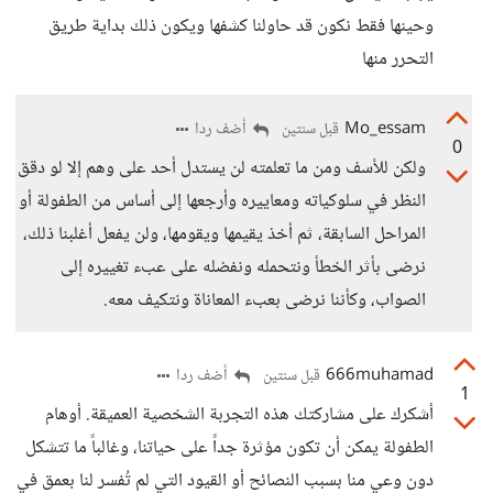
وحينها فقط نكون قد حاولنا كشفها ويكون ذلك بداية طريق
التحرر منها
Mo_essam
أضف ردا
قبل سنتين
0
ولكن للأسف ومن ما تعلمته لن يستدل أحد على وهم إلا لو دقق
النظر في سلوكياته ومعاييره وأرجعها إلى أساس من الطفولة أو
المراحل السابقة، ثم أخذ يقيمها ويقومها، ولن يفعل أغلبنا ذلك،
نرضى بأثر الخطأ ونتحمله ونفضله على عبء تغييره إلى
الصواب، وكأننا نرضى بعبء المعاناة ونتكيف معه.
666muhamad
أضف ردا
قبل سنتين
1
أشكرك على مشاركتك هذه التجربة الشخصية العميقة. أوهام
الطفولة يمكن أن تكون مؤثرة جداً على حياتنا، وغالباً ما تتشكل
دون وعي منا بسبب النصائح أو القيود التي لم تُفسر لنا بعمق في