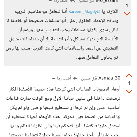
Mo_essam
أضف ردا
قبل سنتين
1
الكارثة يا
أننا نتعامل مع مفاهيم التربية
@Kareem_Magdy
ونتائج الإعداد الطفولي على أنها مسلمات صحيحة أو خاطئة لا
نبالي سوى بكونها مسلمات يجب التعايش معها، ورغم أن
الأغلبية الآن تدرك مشاكل وأثر التربية إلا أن معظمنا لا يحاول
التفتيش عن العقد والمغالطات التي كانت التربية سبب بها ومن
ثم يحاول التعامل معها.
Asmaa_30
أضف ردا
قبل سنتين
1
أوهام الطفولة.. القناعات التي كونتنا هذه حقيقة للأسف! أفكار
ترسخت داخلنا في سنين حياتنا الأول ومع الوقت صارت قناعات
أساسية حتى وإن لم نرها أو نستطيع تتبعها وحتى ولو لم يكن
لها أساسا من الصحة فهي تحركنا. هذه الأوهام أحيانا نستطيع أن
نستدل عليها فنكتشف أنها تتحكم فينا وفي نظرتنا للعالم وقتها
يجب علينا أن نأخذ خطوة تجاه أنفسنا خطوة لتعافينا وصحتنا