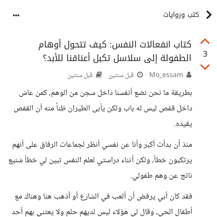
كتب وروايات
كتاب انفعالات النفس: كيف تتحول أوهام
3
الطفولة إلى سلاسل تكبل أعناقنا للأبد؟
Mo_essam
قبل سنتين
قبل سنتين
بطريقة ما نحن نضع أنفسنا داخل سجن من الوهم، كمن عاش
داخل قفص ليس له باب ولكن يأبى الطيران ظناً منه أن القفص
يقيده.
منذ أن بدأت أكبر وأنا عن نفسي أنظر لجماعات الرفاق على أنهم
يرتكبون خطأ، ولكن أثناء دراستي لعلم النفس تبين لي خطأ شنيع
ناتج عن وهم طفولي.
فقد كان أبي يرفض أن ألعب في الشارع أو أذهب هنا وهناك مع
أطفال الحي، وقال لي هؤلاء ليس لديهم حلم ولا يعتني بهم أحد