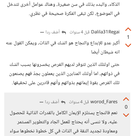
الذكاء، والبدء بذلك في سن صغيرة، وهناك عوامل أخرى تتدخل
في الموضوع، لكن تبقى الفكرة صحيحة في نظري.
Dalila31Regai
أضف ردا
قبل 4 سنوات
1
أكبر عدو للإبداع والنجاح هو الشك في الذات، ويمكن القول عنه
انه شيطان أيضا
حتى اولئلك الذين تتوفر لديهم الفرص يخسرونها بسبب الشك
في ذواتهم، اما أولئك المثابرن الذين يعملون بجدّ فهم يصنعون
تلك الفرص بقوة إيمانهم بذواتهم وأنهم قادرين على تحقيقها.
worod_Fares
أضف ردا
قبل 4 سنوات
0
نعم فالنجاح يستلزم الإيمان الكامل بالقدرات الذاتية للحصول
عليه، ولا ننسى أنه يحتاج للعمل الجاد والتطوير المستمر
ومعاودة تجديد الثقة في الذات في كل خطوة نخطوها سواء