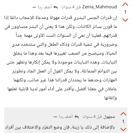
Zeina_Mahmoud
أضف ردا
قبل 4 سنوات
1
إن قدرات الجنس البشري قدرات مهولة ومدعاة للإعجاب دائمًا إذا
ما قورن بسائر الكائنات، ولكن هذا لا يعني أن البشر متساوون في
قدراتهم، فعلينا أن نعي أن السنوات الست الأولى مهمة جداً
وضرورية في تنمية قدرات وذكاء الطفل والتي ستتحدد مدى
الحياة، وسيصبح من الصعب تغييرها فيما بعد وهذا ما يخلق
التباينات، وهذه التباينات موجودة ولا يمكن إنكارها وتظهر حتى
بين التوائم المتماثلة، ولا يمكن القول أن العمل الجاد وتطوير
المهارات وحدهما ما يحددان قدراتنا هذا غير صائب، ولكنهما
عاملان في جعلنا أفضل، وأقدر على أداء أمور لدينا قابلية تعلمها
وإتقانها
مجهول
أضف ردا
قبل 4 سنوات
1
بالإضافة إلى ذلك يا زينة، فإن وضع التفرّد والاختلاف بين أفراد