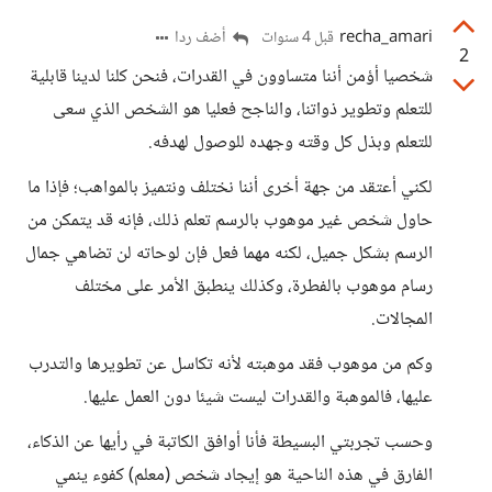
recha_amari
أضف ردا
قبل 4 سنوات
2
شخصيا أؤمن أننا متساوون في القدرات، فنحن كلنا لدينا قابلية
للتعلم وتطوير ذواتنا، والناجح فعليا هو الشخص الذي سعى
للتعلم وبذل كل وقته وجهده للوصول لهدفه.
لكني أعتقد من جهة أخرى أننا نختلف ونتميز بالمواهب؛ فإذا ما
حاول شخص غير موهوب بالرسم تعلم ذلك، فإنه قد يتمكن من
الرسم بشكل جميل، لكنه مهما فعل فإن لوحاته لن تضاهي جمال
رسام موهوب بالفطرة، وكذلك ينطبق الأمر على مختلف
المجالات.
وكم من موهوب فقد موهبته لأنه تكاسل عن تطويرها والتدرب
عليها، فالموهبة والقدرات ليست شيئا دون العمل عليها.
وحسب تجربتي البسيطة فأنا أوافق الكاتبة في رأيها عن الذكاء،
الفارق في هذه الناحية هو إيجاد شخص (معلم) كفوء ينمي