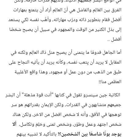
في الواقع البشر جمعيهم اذكياء، ولديهم قدرات خارقة، ولكن
الفرق بين العَالِم والفاشل هي أنّ العالِم أراد أن يتمتع بمهارات
أفضل فقام بتطوير ذاته ودرّب مهاراته، وأهَّب نفسه لكي يستعد
إلى بذل الكثير من الوقت والمجهود في سبيل أن يصبح شخصًا
أفضل ..
أما الجاهل فدومًا ما يتمنى أن يصبح مثل ذاك العالِم ولكنه في
المقابل لا يريد أن يِتعب نفسه، وكأنه يريد أن يأتيه النجاح على
طبق من الذهب من دون عمل أو مجهود، وهذا واقع الأغلبية
العظمى منا!!
الكاتبة جين سينسرو تقول في كتابها "أنت قوة مذهلة" أن البشر
جميعهم متشابهون في القدرات، ولكن الإيمان بقدراتهم هو سر
توهجها في الأفق، وأنه لا شخص افضل من الاخر، ولكن هناك
شخص اجتهد وعمل وطوّر، وشخص تمنى وحَلِمَ وتكاسل،
ألا
يوجد بونًا شاسعًا بين الشخصين؟!
بالتأكيد لا تشبيه بينهم