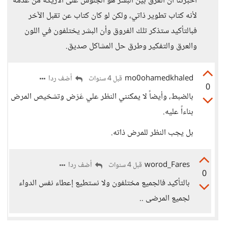
أخبرتنا أن الفرق بين البشر هو الجلوس على الأريكة من عدمه
لأنه كتاب تطوير ذاتي، ولكن لو كان كتاب عن تقبل الآخر
فبالتأكيد ستذكر تلك الفروق وأن البشر يختلفون في اللون
والعرق والتفكير وطرق حل المشاكل صديق.
mo0ohamedkhaled
أضف ردا
قبل 4 سنوات
0
بالضبط، وأيضاً لا يمكنني النظر علي عَرَض وتشخيص المرض
بناءاً عليه.
بل يجب النظر للمرض ذاته.
worod_Fares
أضف ردا
قبل 4 سنوات
0
بالتأكيد فالجميع مختلفون ولا نستطيع إعطاء نفس الدواء
لجميع المرضى ..