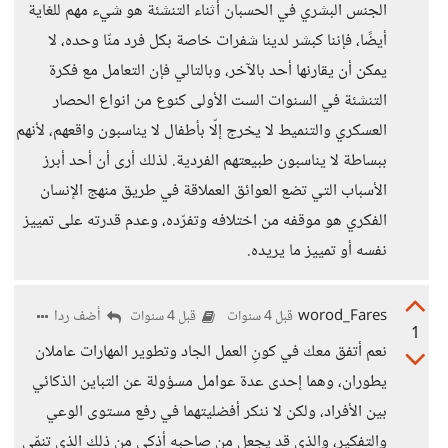
الجنس البشري في الحسبان أثناء التنشئة هو شيء مهم للغاية
أيضًا، فإننا كبشر لدينا شفرات خاصة بكل فرد منّا وحده، لا
يمكن أن يقارنها أحد بالآخر، وبالتالي فإن التعامل مع فكرة
التنشئة في السنوات الست الأولى كنوع من انواع الحصار
العسكري والتنميط لا يخرج إلّا بأطفال لا يناسبون واقعهم، لأنهم
ببساطة لا يناسبون طبيعتهم الفردية. لذلك أرى أن أحد أبرز
الأسباب التي تضع العوائق العملاقة في طريق منهج الإنسان
الفكري هو موقفه من اختلافه وتفرّده، وعدم قدرته على تمييز
نفسه أو تمييز ما يريده.
worod_Fares
أضف ردا
قبل 4 سنوات
قبل 4 سنوات
1
نعم أتفق معك في كونِ العمل الجاد وتطوير المهارات عاملان
يطوران، وهما إحدى عدة عوامل مسؤولة عن التباين الذكائي
بين الأفراد، ولكن لا ننكر أفضليتهما في رفع مستوى الوعي
والتفكير، والذي قد يجعل من صاحبه أذكى من ذلك الذي تنمّى