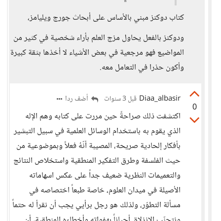
كتاب دوكنز مبني بالأساس على أبحاث جورج ويليامز،
ودوكنز بالفعل يحاول مزج العلم بأراء شخصية في كثير من
المواضيع فهو مرجعية في بعض الأشياء لا أخذها بثقة كبيرة
وأكون حذرا في التعامل معه.
Diaa_albasir
أضف ردا
قبل 3 سنوات
0
اكتشفت ذلك صراحةً حين مررت على كتابه وهم الإله
الذي يقوم به باستخدام الوسائل العلمية في سبيل التبشير
بأفكار إلحادية صريحة، المصيبة أنّهُ فعلاً وبموضوعية من
حيث الفلسفة وطرق التفكير المنطقية واستخلاص النتائج
والتعميمات النظرية ضعيف جداً على عكس اسهاماته
الأصيلة في ميدان العلوم، خاصة طبعاً اختصاصه في
مسألة التطوّر، ولذلك هو رجل برأيي يجب أن نقرأ له حتماً
ونتجنّب الانزلاق أحياناً بهفواته وأخطاءه المنطقية، أن