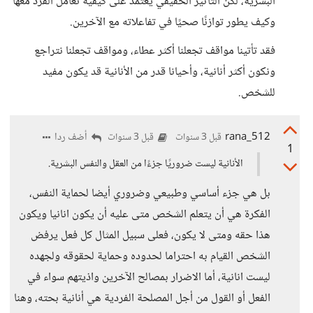
البشرية، لكن التأثير الحقيقي يعتمد على كيفية تعامل الفرد معها
وكيف يطور توازنًا صحيًا في تفاعلاته مع الآخرين.
فقد تأتينا مواقف تجعلنا أكثر عطاء، ومواقف تجعلنا نتراجع
ونكون أكثر أنانية، وأحيانا قدر من الأنانية قد يكون مفيد
للشخص.
rana_512
أضف ردا
قبل 3 سنوات
قبل 3 سنوات
1
الأنانية ليست ضروريًا جزءًا من العقل والنفس البشرية.
بل هي جزء أساسي وطبيعي وضروري أيضا لحماية النفس،
الفكرة هي أن يتعلم الشخص متى عليه أن يكون انانيا ويكون
هذا حقه ومتى لا يكون، فعلى سبيل المثال كل فعل يرفض
الشخص القيام به احتراما لحدوده وحماية لحقوقه ولجهده
ليست انانية، أما الاضرار بمصالح الآخرين واذيتهم سواء في
الفعل أو القول من أجل المصلحة الفردية هي أنانية بحته، وهنا