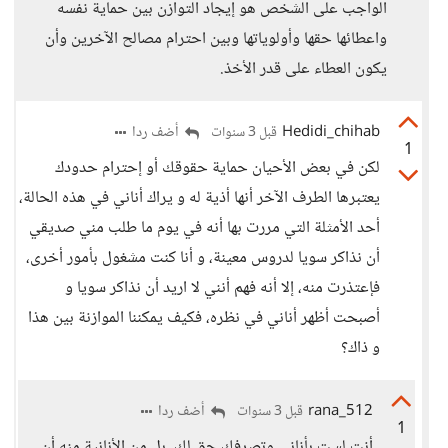
الواجب على الشخص هو إيجاد التوازن بين حماية نفسه
واعطائها حقها وأولوياتها وبين احترام مصالح الآخرين وأن
يكون العطاء على قدر الأخذ.
Hedidi_chihab
أضف ردا
قبل 3 سنوات
1
لكن في بعض الأحيان حماية حقوقك أو إحترام حدودك
يعتبرها الطرف الآخر أنها أذية له و يراك أناني في هذه الحالة،
أحد الأمثلة التي مررت بها أنه في يوم ما طلب مني صديقي
أن نذاكر سويا لدروس معينة، و أنا كنت مشغول بأمور أخرى،
فإعتذرت منه، إلا أنه فهم أنني لا اريد أن نذاكر سويا و
أصبحت أظهر أناني في نظره، فكيف يمكننا الموازنة بين هذا
و ذاك؟
rana_512
أضف ردا
قبل 3 سنوات
1
أنت لست بأناني وتصرفك حق لك، بل من الأنانية منه أن