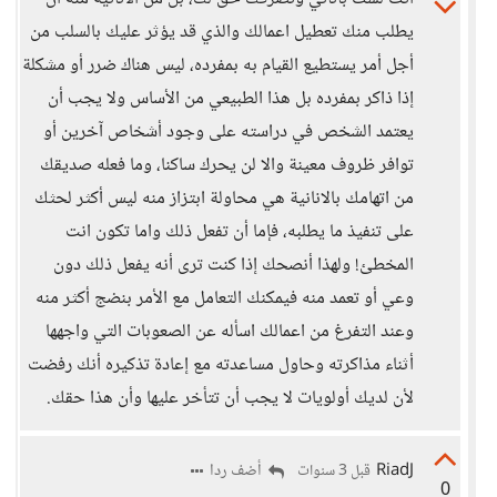
يطلب منك تعطيل اعمالك والذي قد يؤثر عليك بالسلب من
أجل أمر يستطيع القيام به بمفرده، ليس هناك ضرر أو مشكلة
إذا ذاكر بمفرده بل هذا الطبيعي من الأساس ولا يجب أن
يعتمد الشخص في دراسته على وجود أشخاص آخرين أو
توافر ظروف معينة والا لن يحرك ساكنا، وما فعله صديقك
من اتهامك بالانانية هي محاولة ابتزاز منه ليس أكثر لحثك
على تنفيذ ما يطلبه، فإما أن تفعل ذلك واما تكون انت
المخطئ! ولهذا أنصحك إذا كنت ترى أنه يفعل ذلك دون
وعي أو تعمد منه فيمكنك التعامل مع الأمر بنضج أكثر منه
وعند التفرغ من اعمالك اسأله عن الصعوبات التي واجهها
أثناء مذاكرته وحاول مساعدته مع إعادة تذكيره أنك رفضت
لأن لديك أولويات لا يجب أن تتأخر عليها وأن هذا حقك.
RiadJ
أضف ردا
قبل 3 سنوات
0