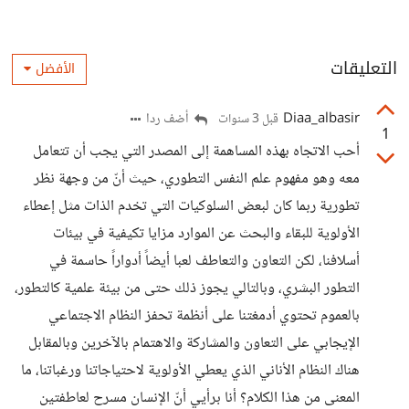
التعليقات
الأفضل
Diaa_albasir
أضف ردا
قبل 3 سنوات
1
أحب الاتجاه بهذه المساهمة إلى المصدر التي يجب أن تتعامل
معه وهو مفهوم علم النفس التطوري، حيث أنّ من وجهة نظر
تطورية ربما كان لبعض السلوكيات التي تخدم الذات مثل إعطاء
الأولوية للبقاء والبحث عن الموارد مزايا تكيفية في بيئات
أسلافنا، لكن التعاون والتعاطف لعبا أيضاً أدواراً حاسمة في
التطور البشري، وبالتالي يجوز ذلك حتى من بيئة علمية كالتطور،
بالعموم تحتوي أدمغتنا على أنظمة تحفز النظام الاجتماعي
الإيجابي على التعاون والمشاركة والاهتمام بالآخرين وبالمقابل
هناك النظام الأناني الذي يعطي الأولوية لاحتياجاتنا ورغباتنا، ما
المعنى من هذا الكلام؟ أنا برأيي أنّ الإنسان مسرح لعاطفتين