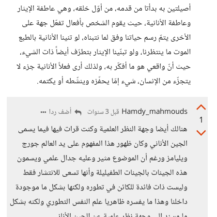
أصيلتين به بدأتا من قدمه، من أوّل خلقه، وهي عاطفة الإيثار
وعاطفة الأنانية، حيث يقوم الشخص بأفعال تفعّل جهة على
الأخرى يتمّ رسم حياتنا وفق لما نتبناه، لو تنينا الأنانية بالطبع
الموت ما ينتظرنا، ولو تبنّينا الإيثار بتطرّف أيضاً ذات الشيء،
حيث أنّ واقعي هو ما أفكّر به، ولذلك أرى فعلاً الأنانية جزء لا
يتجزّء من الإنسان، شيء إمّا يحفّزه وينشّطه أو يكتمه.
Hamdy_mahmouds
أضف ردا
قبل 3 سنوات
1
هنالك أيضا وجهة النظر العلمية وكنت قرات فيها فيما يسمى
الجين الأناني وكان ظهور هذا المفهوم على يد العالم جورج
ويليامز ورغم أن الموضوع مثير وعليه جدال علمي ويسمون
هذه الجينات بالجينات الطفيليلة وأنها تسعى للانتشار فقط
وليست ذات فائدة للكائن في تطوره ولكنها بشكل ما موجودة
داخلنا وهذا ما يفسره ظاهريا علم النفس التطوري ولكنه بشكل
ما مسند إلى وجهة نظر علمية عن الجين الأناني.