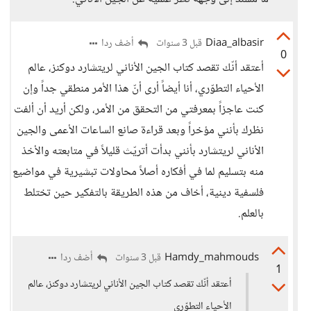
Diaa_albasir
أضف ردا
قبل 3 سنوات
0
أعتقد أنّك تقصد كتاب الجين الأناني لريتشارد دوكنز، عالم
الأحياء التطوّري، أنا أيضاً أرى أنّ هذا الأمر منطقي جداً وإن
كنت عاجزاً بمعرفتي من التحقق من الأمر، ولكن أريد أن ألفت
نظرك بأنني مؤخراً وبعد قراءة صانع الساعات الأعمى والجين
الأناني لريتشارد بأنني بدأت أتريّث قليلاً في متابعته والأخذ
منه بتسليم لما في أفكاره أصلاً محاولات تبشيرية في مواضيع
فلسفية دينية، أخاف من هذه الطريقة بالتفكير حين تختلط
بالعلم.
Hamdy_mahmouds
أضف ردا
قبل 3 سنوات
1
أعتقد أنّك تقصد كتاب الجين الأناني لريتشارد دوكنز، عالم
الأحياء التطوّري