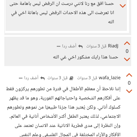
حسنا افق مع رنا لانني درست ان الرفض ليس باهامة حتى
انا تعرضت الى هذه الاحداث الرفض ليس باهانة اخي في
الله
RiadJ
أضف ردا
قبل 3 سنوات
0
حسنا هذا رايك مشكور اخي غي الله
wafa_lazie
أضف ردا
قبل 3 سنوات
قبل 3 سنوات
0
إننا نلاحظ أن معظم الأطفال في فترة من تطورهم يركزون فقط
على أفكارهم الشخصية واحتياجاتهم الفورية، وهو ما قد يظهر
كسلوك أناني. ولكن يُعتبر هذا جزءًا طبيعيًا من نموهم وتطورهم
الاجتماعي، لذلك يعتبر الطفل أكثر الأشخاص أنانية في العالم،
وإن النظرة إلى مدى فطرية الانانية عند الانسان تعتمد على
الأفكار والآراء المختلفة في المجال الفلسفي وعلم النفس