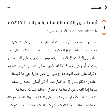
فلسفة
أرسطو بين التربية المُنشئة والسياسة المُنهضة
4
Habibaauthor
قبل 3 سنوات
أما التربية فيجب أن يُوضَع زمامها في يد الدول لكي تشكلها
حسب ما يقتضيه نوع الحكومة القائمة، فينشأ الطلاب على طاعة
القانون وإلا استحال قيام الدولة، ومن لم يُدرَّب على الطاعة لم
يستطع أن يكون بعدُ قائدًا له الأمر، هذا وستعمل الدولة لتنشئة
الأفراد على حب الجماعة، وعلى أن خير حرية هي ما قيدها
القانون: «فالإنسان إذا ما كمل صار أرقى أنواع الحيوان، وهو
شرها إذا انفرد عن الجماعة وانعزل.» ولقد نشأت الجماعة
وتطورت لما للإنسان من مقدرة على التخاطب والتفاهم، ثم كانت
الجماعة عاملًا شاحذًا للذكاء، ثم كان الذكاء سببًا للنظام، ثم كان