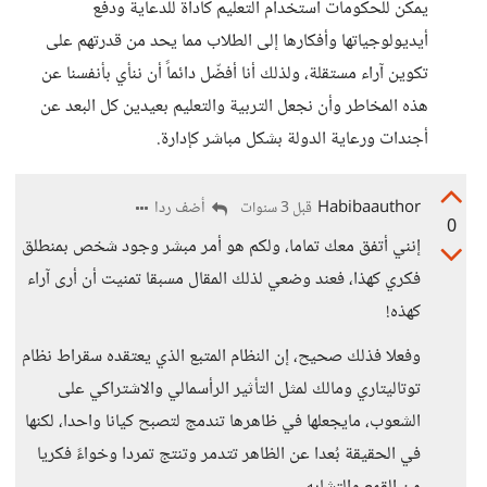
يمكن للحكومات استخدام التعليم كأداة للدعاية ودفع
أيديولوجياتها وأفكارها إلى الطلاب مما يحد من قدرتهم على
تكوين آراء مستقلة، ولذلك أنا أفضّل دائماً أن ننأي بأنفسنا عن
هذه المخاطر وأن نجعل التربية والتعليم بعيدين كل البعد عن
أجندات ورعاية الدولة بشكل مباشر كإدارة.
Habibaauthor
أضف ردا
قبل 3 سنوات
0
إنني أتفق معك تماما، ولكم هو أمر مبشر وجود شخص بمنطلق
فكري كهذا، فعند وضعي لذلك المقال مسبقا تمنيت أن أرى آراء
كهذه!
وفعلا فذلك صحيح، إن النظام المتبع الذي يعتقده سقراط نظام
توتاليتاري ومالك لمثل التأثير الرأسمالي والاشتراكي على
الشعوب، مايجعلها في ظاهرها تندمج لتصبح كيانا واحدا، لكنها
في الحقيقة بُعدا عن الظاهر تتدمر وتنتج تمردا وخواءً فكريا