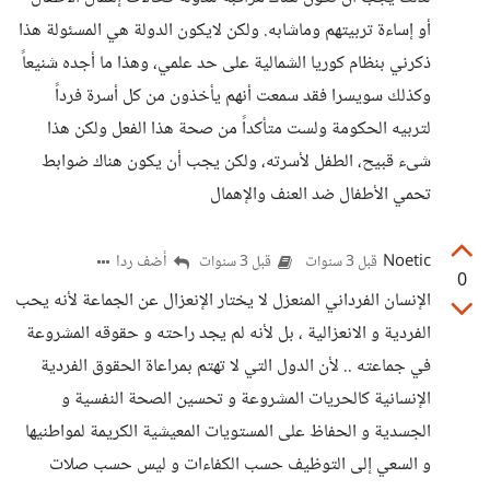
أو إساءة تربيتهم وماشابه. ولكن لايكون الدولة هي المسئولة هذا
ذكرني بنظام كوريا الشمالية على حد علمي، وهذا ما أجده شنيعاً
وكذلك سويسرا فقد سمعت أنهم يأخذون من كل أسرة فرداً
لتربيه الحكومة ولست متأكداً من صحة هذا الفعل ولكن هذا
شىء قبيح، الطفل لأسرته، ولكن يجب أن يكون هناك ضوابط
تحمي الأطفال ضد العنف والإهمال
Noetic
أضف ردا
قبل 3 سنوات
قبل 3 سنوات
0
الإنسان الفرداني المنعزل لا يختار الإنعزال عن الجماعة لأنه يحب
الفردية و الانعزالية ، بل لأنه لم يجد راحته و حقوقه المشروعة
في جماعته .. لأن الدول التي لا تهتم بمراعاة الحقوق الفردية
الإنسانية كالحريات المشروعة و تحسين الصحة النفسية و
الجسدية و الحفاظ على المستويات المعيشية الكريمة لمواطنيها
و السعي إلى التوظيف حسب الكفاءات و ليس حسب صلات