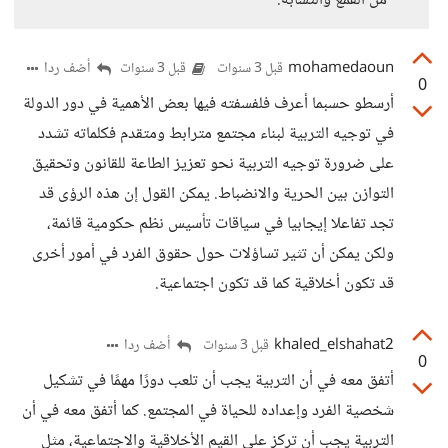
من القمع والتشابه.
mohamedaoun
أضف ردا
قبل 3 سنوات
قبل 3 سنوات
0
أرسطو حسبما أعرف فلفسفته فيها بعض الأهمية في دور الدولة
في توجيه التربية لبناء مجتمع مترابط ومتقدم فكلماته تشدد
على ضرورة توجيه التربية نحو تعزيز الطاعة للقانون وتحقيق
التوازن بين الحرية والانضباط. يمكن القول إن هذه الرؤى قد
تجد تفاعلا إيجابيا في سياقات تأسيس نظم حكومية قائمة،
ولكن يمكن أن تثير تساؤلات حول حقوق الفرد في أمور أخرى
قد تكون أخلاقية كما قد تكون اجتماعية.
khaled_elshahat2
أضف ردا
قبل 3 سنوات
0
أتفق معه في أن التربية يجب أن تلعب دورًا مهمًا في تشكيل
شخصية الفرد وإعداده للحياة في المجتمع. كما أتفق معه في أن
التربية يجب أن تركز على القيم الأخلاقية والاجتماعية، مثل