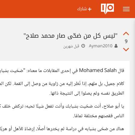
شارك
"ليس كل من ضحّى صار محمد صلاح"
9
Ayman2010
قبل شهرين
قال Mohamed Salah في إحدى المقابلات ما معناه: "ضحّيت بشبابي من أجل أن يأتي المستقبل محققًا ما حلمت به، بل وأفضل."
كلام جميل، بل ملهم، إذا نُظر إليه من زاوية من وصل إلى القمة. لكن الم
الطريق نفسه ولم يصلوا إلى النتيجة ذاتها.
يا أبو صلاح، أنت ضحّيت بشبابك وأنت تفعل شيئًا تحبه؛ تركض خلف كر
الناس فقصتهم مختلفة تمامًا.
هناك من ضحّى بشبابه في دراسة لم يخترها أصلًا، إرضاءً للأهل أو هربًا 