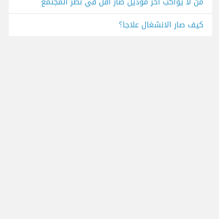
من لا يواكب آخر موديل صار أقل في نظر المجتمع
كيف صار الانشغال علاجا؟