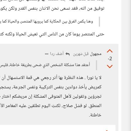
توفيق من الله، فقد نسعى نحن الاثنان بنفس القدر ولكن يكون
وهنا يكمن الفرق بين الحكاية كما يرويها المنتصر، والحياة كما 
حتى المنتصر يوما كان من الناس التي تعيش الحياة ولكنه ك
مجهول
أضف ردا
قبل شهرين
-2
أعتقد هذا مشكلة الشخص الذي ضحى بطريقة خاطئة، فليس
لا يا نورا . هذه النظرة بها أثر رجعي هي قمة الاستسهال أن 
كمريض يأخذ دواءين بنفس التركيبة ونفس الجرعة، يستجيب 
تجرؤين وتقولين لأهل المتوفى المشكلة إن مريضكم اختار ط
المنطق. لو فشل صلاح، لكنتِ اليوم تطلقين عليه المغامر 
خاطئة.