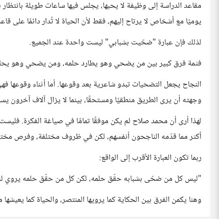
مقاعد الدراسة إلى وظيفة لا يحبها، يجلس فيها ساعات طويلة بانتظار نه
يوميًا مع أشخاص لا يرتاح إليهم، فقط لأن الحياة لا تُدار دائمًا على قا
لذلك فإن عبارة "ضحّيت بشبابي" ليست واحدة عند الجميع.
فثمة فرق كبير بين من يضحي وهو يطارد حلمه، ومن يضحي وهو يحاول
النجاح يجعل التضحيات تبدو شاعرية بعد وقوعها. أما أثناء وقوعها فه
وجهته أن يرى الطريق منطقيًا ومستحقًا، بينما لا يزال آلاف آخرون ي
لهذا أرى أن محمد صلاح لم يكن موفقًا تمامًا في صياغة الفكرة. فليست ا
أكثر مما قدّمه الناجحون أنفسهم، لكن في ظروف مختلفة، وفرص مختلف
ربما تكون العبارة الأقرب إلى الواقع:
"ليس كل من ضحّى بشبابه حقّق حلمه، لكن كل من حقّق حلمه يروي لنا
وهنا يكمن الفرق بين الحكاية كما يرويها المنتصر، والحياة كما يعيشها 