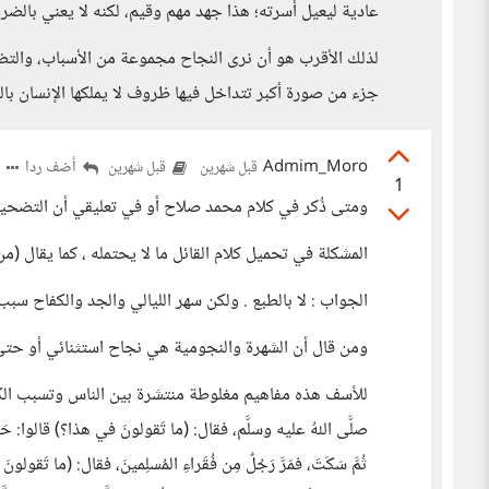
عادية ليعيل أسرته؛ هذا جهد مهم وقيم، لكنه لا يعني بالضرو
لذلك الأقرب هو أن نرى النجاح مجموعة من الأسباب، والتضحية
جزء من صورة أكبر تتداخل فيها ظروف لا يملكها الإنسان بال
Admim_Moro
أضف ردا
قبل شهرين
قبل شهرين
1
ومتى ذُكر في كلام محمد صلاح أو في تعليقي أن التضحية
المشكلة في تحميل كلام القائل ما لا يحتمله ، كما يقال (من
الجواب : لا بالطبع . ولكن سهر الليالي والجد والكفاح س
ومن قال أن الشهرة والنجومية هي نجاح استثنائي أو حتى 
للأسف هذه مفاهيم مغلوطة منتشرة بين الناس وتسبب الكدر وع
صلَّى اللهُ عليه وسلَّم، فقال: (ما تَقولونَ في هذا؟) قالوا: حَريّ
ثُمَّ سَكَتَ، فمَرَّ رَجُلٌ مِن فُقَراءِ المُسلِمينَ، فقال: (ما تَقولو