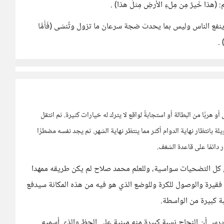
م: (هذا خَيرٌ مِن مِلءِ الأرضِ مِثلَ هذا) .
نفع الناس وليس بما يحدث ضجة سرعان ما تزول وتُنسَى (فَأَمَّا
) .
 هربًا من البطالة أو استجابةً لواقع لا يترك له خيارات كثيرة. ثم انتقل
 بانتظار نهاية الدوام أكثر مما ينتظر نهاية الشهر. ثم يجد نفسه مضطرًا
ر دائمًا على قاعدة الشغف.
ل التضحيات سواسية، وللعلم محمد صلاح لم يكن طريقه ممهدا
فقيرة والوصول للكرة وللوضع الذي هو فيه من هذه المكانة سيدفع
بة كبيرة من الواسطة.
يرس أن النجاح نسبة كبيرة منه مبنية على الحظ والذي أسميه