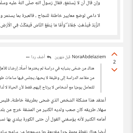
وإن قال أن لا يُستَمَعَ، فقال رَسولُ اللهِ صلَّى اللهُ عليه وسلَّ
لا داعي لوضع معايير خاطئة للنجاح ، فالعبرة بما يستمر وي
الزَّبَدُ فَيَذْهَبُ جُفَاءً ۖ وَأَمَّا مَا يَنفَعُ النَّاسَ فَيَمْكُثُ فِي الْأَرْضِ
NoraAbdelaziem
أضف ردا
قبل شهرين
2
هناك من ضحّى بشبابه في دراسة لم يخترها أصلًا، إرضاءً للأهل أو
من مقاعد الدراسة إلى وظيفة لا يحبها، يجلس فيها ساعات طويلة
للتعامل يوميًا مع أشخاص لا يرتاح إليهم، فقط لأن الحياة لا تُدا
أعتقد هذا مشكلة الشخص الذي ضحى بطريقة خاطئة، فليس ك
سهلا، طريقه كان صعب ولديه الكثير من المشقة خرج من بلد 
أمامه الكثير لأنه يؤسفني القول أن حتى الكورة ببلدي بها نس
أيضا هناك نقطة مهمة جدا مقتنعة بها وسمعتها من سامح ساو