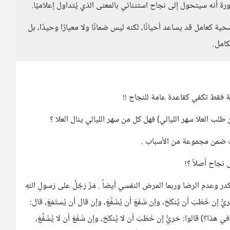
رة أنه سيتحول إلى نجاح استثنائي بالمعنى الذي يُتداول إعلاميًا.
 كعامل قد يساعد أحيانًا، لكنه ليس ضمانًا ولا معيارًا وحيدًا، بل
كامل.
 فقط تكفي كقاعدة عامة للنجاح !!
 طلب العلا سهر الليالي) فهل كل من سهر الليالي ينال العلا ؟
بب ضمن مجموعة من الأسباب .
نجاح أصلاً ؟!
دم الرضا وربما المرض النفسي أيضاً . مَرَّ رَجُلٌ على رَسولِ اللهِ
ٌ إن خَطَبَ أن يُنكَحَ، وإن شَفَعَ أن يُشَفَّعَ، وإن قال أن يُستَمَعَ، قال:
نَ في هذا؟) قالوا: حَريٌّ إن خَطَبَ أن لا يُنكَحَ، وإن شَفَعَ أن لا يُشَفَّعَ،