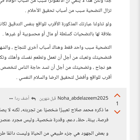
جداً ولكن هذا لا ينفي أن الانفلونزا سبب من أسباب الوفاة ف
تزال التضحية سبب من أسباب تحقيق الأحلام .
ولو تناولنا عبارتك المذكورة الأقرب للواقع بنفس التدقيق ل
علاقة لها بالتضحيات كسلطة أو مال أو محسوبية أو غيرها .
التضحية سبب واحد فقط وهناك أسباب أخرى للنجاح ، والشهر
فتضحيتك وتعبك من أجل أن تعمل وتطعم نفسك وأهلك وتكفي
هو نجاح ، وتضحيتك من أجل أن تسد حاجة الناس لتخصص تجي
أقرب للواقع وأفضل لتحقيق الرضا والسلام النفسي .
Noha_abdelazeem2025
أضف ردا
قبل شهرين
1
ما ذكره محمد صلاح تعبيرًا شخصيًا عن تجربته، لكنه لا يص
فرصة، بيئة، حظ، دعم، وقدرة شخصية، وليس مجرد عنصر 
و بعض الجهود هي جزء طبيعي من الحياة وليست دائمًا طري