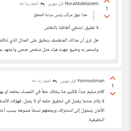
NoraAbdelaziem
أضف ردا
قبل شهرين
1
هذا جهل مركّب يلبس عباءة المنطق
لا تعليق، لننتقي ألفاظنا بالنقاش
هل ترى أن مثالك المتفلسف ينطبق على المثال الذي نن
واستمر به وضيع جهده هباء مثل شخص ضحى واجتهد بمسار
Ysmnsoliman
أضف ردا
قبل شهرين
1
كلام سليم جداً، فكثير منا يخاف حقاً في التمسك بحلمه او به
لا يلام عندما يفشل في تحقيق حلمه أو لا يصل، فهؤلاء الأشخ
الأمان يتحول إلى استنزاف ويجعلهم نسخاً مشوهه بسبب أحل
الحقيقية.