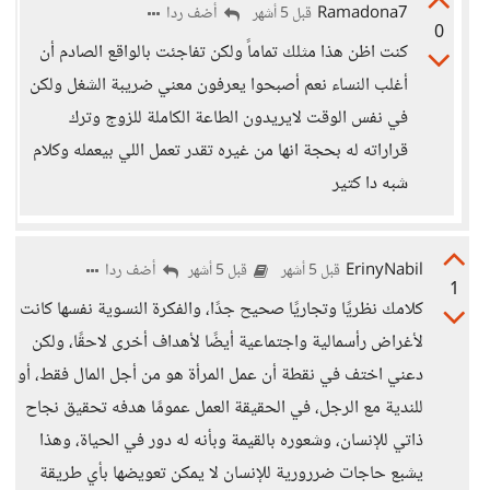
Ramadona7
أضف ردا
قبل 5 أشهر
0
كنت اظن هذا مثلك تماماً ولكن تفاجئت بالواقع الصادم أن
أغلب النساء نعم أصبحوا يعرفون معني ضريبة الشغل ولكن
في نفس الوقت لايريدون الطاعة الكاملة للزوج وترك
قراراته له بحجة انها من غيره تقدر تعمل اللي بيعمله وكلام
شبه دا كتير
ErinyNabil
أضف ردا
قبل 5 أشهر
قبل 5 أشهر
1
كلامك نظريًا وتجاريًا صحيح جدًا، والفكرة النسوية نفسها كانت
لأغراض رأسمالية واجتماعية أيضًا لأهداف أخرى لاحقًا، ولكن
دعني اختف في نقطة أن عمل المرأة هو من أجل المال فقط، أو
للندية مع الرجل، في الحقيقة العمل عمومًا هدفه تحقيق نجاح
ذاتي للإنسان، وشعوره بالقيمة وبأنه له دور في الحياة، وهذا
يشبع حاجات ضررورية للإنسان لا يمكن تعويضها بأي طريقة