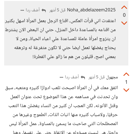
Noha_abdelazeem2025
أضف ردا
قبل 5 أشهر
0
اعتقدت اني قرأت العكس، اقناع الرجل بعمل المرأة اسهل بكثير
من اقناعه بالمساعدة داخل المنزل، حتي ان البعض الان يشترط
ان يتزوج امرأة عاملة للمساعدة علي اعباء الحياة، ومن لا
يحتاج يفضلها تعمل ايضا حتي لا تكون متفرغة له وترهقه
بمعني اصح، قليلون من هم ما زالو علي الفطرة!
مجهول
أضف ردا
قبل 5 أشهر
1
اتفق معك في أن المرأة اصبحت تلعب ادوارًا كثيره ومتعبه، سبق
وان تحدثت في مساهمه عن هذا الموضوع تحت عنوان العمل
وقتل الأنوثه، لكن العجب ان كثير من النساء يفضلن هذا التعب
حرفيًا، ولاسباب كثيره منها اثبات الذات، الطموح وغيرها من
المصطلحات التي صاحبت ما يسمئ بالمساوة، عمل المرأة ليس
واجبًا، هي ليست مسؤوله عن الانفاق حتى على نفسها، وهنا