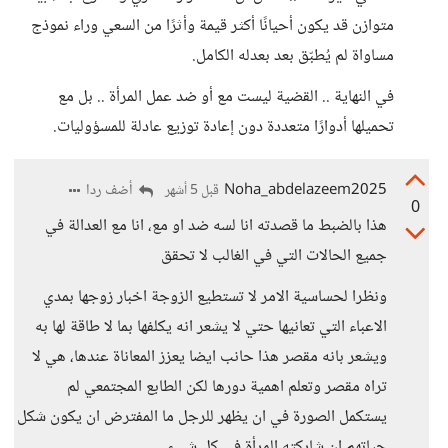
متوازن قد يكون أحيانًا أكثر قيمة وأثرًا من السعي وراء نموذج
مساواة لم يُطبّق بعد بعدله الكامل.
في النهاية .. القضية ليست مع أو ضد عمل المرأة .. بل مع
تحميلها أدوارًا متعددة دون إعادة توزيع عادلة للمسؤوليات.
Noha_abdelazeem2025
أضف ردا
قبل 5 أشهر
0
هذا بالضبط ما قصدته انا لسه ضد او مع، انا مع العدالة في
جميع الحالات التي في الغالب لا تحقق
ونظرا لحساسية الامر لا تستطيع الزوجة اخبار زوجها بمدي
الاعباء التي تعانيها حتي لا يشعر انه يكلفها بما لا طاقة لها به
ويشعر بانه مقصر هذا حانب ايضا يعزز المعاناة عندها، هي لا
تراه مقصر وتعلم اهمية دورها لكن الطابع المجتمعي لم
يستكمل الصورة في ان يظهر للرجل ما المفترض ان يكون شكل
حياتهم ان شاركته المرأة في كل شيء