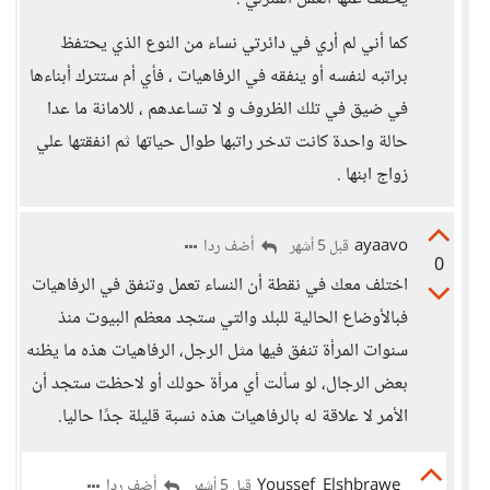
كما أني لم أري في دائرتي نساء من النوع الذي يحتفظ
براتبه لنفسه أو ينفقه في الرفاهيات ، فأي أم ستترك أبناءها
في ضيق في تلك الظروف و لا تساعدهم ، للامانة ما عدا
حالة واحدة كانت تدخر راتبها طوال حياتها ثم انفقتها علي
زواج ابنها .
ayaavo
أضف ردا
قبل 5 أشهر
0
اختلف معك في نقطة أن النساء تعمل وتنفق في الرفاهيات
فبالأوضاع الحالية للبلد والتي ستجد معظم البيوت منذ
سنوات المرأة تنفق فيها مثل الرجل، الرفاهيات هذه ما يظنه
بعض الرجال، لو سألت أي مرأة حولك أو لاحظت ستجد أن
الأمر لا علاقة له بالرفاهيات هذه نسبة قليلة جدًا حاليا.
Youssef_Elshbrawe
أضف ردا
قبل 5 أشهر