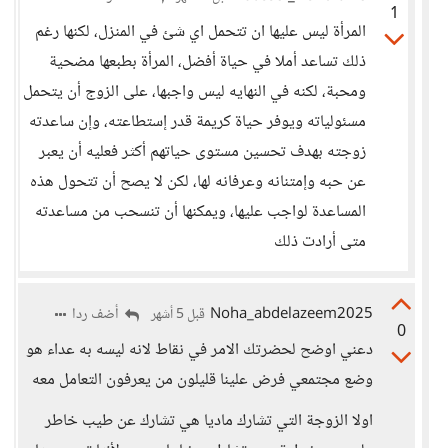
1
المرأة ليس عليها ان تتحمل اي شئ في المنزل، لكنها رغم
ذلك تساعد أملا في حياة أفضل، المرأة بطبعها مضحية
ومحبة، لكنه في النهايه ليس واجبها، على الزوج أن يتحمل
مسئولياته ويوفر حياة كريمة قدر إستطاعته، وإن ساعدته
زوجته بهدف تحسين مستوى حياتهم أكثر فعليه أن يعبر
عن حبه وإمتنانه وعرفانه لها، لكن لا يصح أن تتحول هذه
المساعدة لواجب عليها، ويمكنها أن تنسحب من مساعدته
متى أرادت ذلك
Noha_abdelazeem2025
أضف ردا
قبل 5 أشهر
0
دعني اوضح لحضرتك الامر في نقاط لانه ليسه به عداء هو
وضع مجتمعي فرض علينا قليلون من يعرفون التعامل معه
اولا الزوجة التي تشارك ماديا هي تشارك عن طيب خاطر