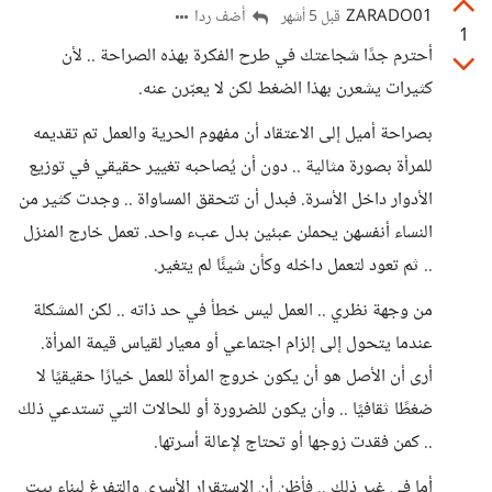
ZARADO01
أضف ردا
قبل 5 أشهر
1
أحترم جدًا شجاعتك في طرح الفكرة بهذه الصراحة .. لأن
كثيرات يشعرن بهذا الضغط لكن لا يعبّرن عنه.
بصراحة أميل إلى الاعتقاد أن مفهوم الحرية والعمل تم تقديمه
للمرأة بصورة مثالية .. دون أن يُصاحبه تغيير حقيقي في توزيع
الأدوار داخل الأسرة. فبدل أن تتحقق المساواة .. وجدت كثير من
النساء أنفسهن يحملن عبئين بدل عبء واحد. تعمل خارج المنزل
.. ثم تعود لتعمل داخله وكأن شيئًا لم يتغير.
من وجهة نظري .. العمل ليس خطأ في حد ذاته .. لكن المشكلة
عندما يتحول إلى إلزام اجتماعي أو معيار لقياس قيمة المرأة.
أرى أن الأصل هو أن يكون خروج المرأة للعمل خيارًا حقيقيًا لا
ضغطًا ثقافيًا .. وأن يكون للضرورة أو للحالات التي تستدعي ذلك
.. كمن فقدت زوجها أو تحتاج لإعالة أسرتها.
أما في غير ذلك .. فأظن أن الاستقرار الأسري والتفرغ لبناء بيت