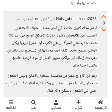
إعالة نفسها وأبنائها.
Noha_abdelazeem2025
أضف ردا
قبل 5 أشهر
0
اتفق معك كثيرا خاصة في اخر نقطة، الخوف المحتنعي
المنتشر من الانفصال وكثرة حالات الطلاق اصبح في حد ذاته
عبء جديد علي المرأة ان هي فكرت ان تتفرغ لبيتها وكان
الوضع يسمح ماديا، تفكر الف مرة انها لن تستطيع بعد ذلك ان
تعرضت لءلك ان تواكب سوق العمل او تجد فرصة تناسبها
وتسد احتياجاتها.
رغم ان الزواج مفترض مؤسسة للشعور بالامان وليس الشعور
بالخطر والخوف من المستقبل، وكأن الاية انقلبت في كل شيء
حتي في الشعور بالسكن والرحمة.
الرئيسية
شارك
حسابي
بحث
القائمة