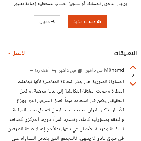
يرجى الدخول لحسابك أو تسجيل حساب لتستطيع إضافة تعليق
حساب جديد
دخول
التعليقات
الأفضل
M0hamd
أضف ردا
قبل 5 أشهر
قبل 5 أشهر
2
المساواة الصورية هي جذر المعاناة المعاصرة لأنها تجاهلت
الفطرة وحولت العلاقة التكاملية إلى ندية مرهقة، والحل
الحقيقي يكمن في استعادة مبدأ العدل الشرعي الذي يوزع
الأدوار بذكاء واتزان؛ بحيث يعود الرجل لتحمل عبء القوامة
والنفقة بمسؤولية كاملة، وتسترد المرأة دورها المركزي كصانعة
للسكينة ومربية للأجيال في بيتها، بدلاً من إهدار طاقة الطرفين
في سباق مادي لا ينتهي، فالمجتمع الذي يقدس المساواة على