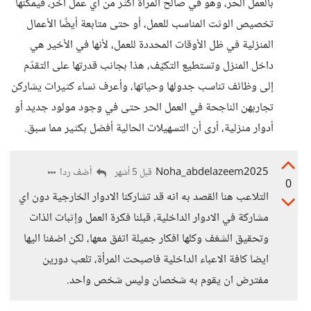
بالعمل الحر، وهو في صالح المرأة أكثر من أي عمل آخر، فيمكنها
تخصيص الوثت المناسب للعمل، أو حتى متابعة أيضًا الأعمال
المنزلية في ظل الأوقات المحددة للعمل، لأنها في الأخير هي
داخل المنزل وتستطيع التكيّف، هذا بجانب قدرتها على التقدّم
إلى وظائف تناسب جدولها وحياتها، وأعرف نساء كثيرات يشاركن
تجاربهن الناجحة في العمل الحر حتى في وجود مولود جديد أو
أدوار منزلية، أرى أن التسهيلات الحالية أفضل بكثير مما سبق.
Noha_abdelazeem2025
أضف ردا
قبل 5 أشهر
0
التلاعب هنا القصد به انه قد تشاركنا الادوار الخارجية دون اي
مشاركة في الادوار الداخلية، قبلنا فكرة العمل وإثبات الذات
وتحقيق الشغف وكلها افكار جميلة اتفق معها، لكن اضفنا اليها
ايضا كافة الاعباء الداخلية فاصبحت المرأة، تلعب دورين
مفترض ان يقوم به شخصان وليس شخص واحد.