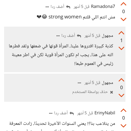
Ramadona7
أضف ردا
قبل 5 أشهر
0
مش انتم اللي قلتم strong women 😂💔
مجهول
أضف ردا
قبل 5 أشهر
1
كذبة كبيرة افتروها علينا، المرأة قوتها في ضعفها ولقد فطرها
الله على هذا، يجب ام تكون المرأة قوية لكن في اطر معينة
زليس في العموم طبعا!
مجهول
قبل 5 أشهر
0
حذف بواسطة المستخدم
ErinyNabil
أضف ردا
قبل 5 أشهر
0
من يتلاعب بنا؟! يعني السنوات الأخيرة تحديدًا، زادت المعرفة