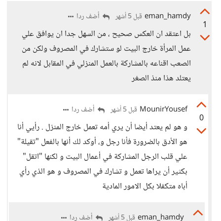
eman_hamdy
أضف ردا
قبل 5 أشهر
1
بل اعتقد ان العكس صحيح ، من السهل جدا ان يوافق علي
عمل المرأة خارج البيت لو ستشارك في المصروف ولكن من
الصعب اقناعه بالمشاركة بالعمل المنزلي في المقابل لانه لم
يعتلد هذا منذ الصغر
MounirYousef
أضف ردا
قبل 5 أشهر
0
و هو لم يعتد أيضا أن يري أمه تعمل خارج المنزل . رأيي أنا
هو الأدق بالضرورة فأنا رجل و، أوكد لك أنها بالفعل "تقيلة"
علي قلب الرجل المشاركة في أعمال البيت و لكنها "اتقل"
بكثير أن يراها تعمل و تشارك في المصروف و هو الذي رأي
أباه متكفلا بكل الامور المادية
eman_hamdy
أضف ردا
قبل 5 أشهر