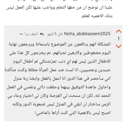
علينا ان نوضح ان من حقها التعلم وواجب عليها لكن العمل ليس
بتلك الاهميه للعلم.
Noha_abdelazeem2025
أضف ردا
قبل 5 أشهر
1
المشكلة انهم يدافعون عن الموضوع باستماتة ويرجعون نهاية
اليوم مضغوطين وكارهين لحياتهم، ثم يخرجون كل هذا علي
الاطفال الذين ليس لهم اي ذنب ثمزنشتكي لم اطفال اليوم
عنيدين وعصبيين، انا لست ضد عمل المرأة مطلقا وكنت متأكدة
اني سأحصر في هذا الدور انا اعمل بالفعل وايضا ربة منزل
واحاول جاهدة التوفيق بينهما وحققت ذاتي ونفسي في العمل
الحمد لله، لكن ان سنحت لي الفرصة وكان لي اختيار وعاد بي
الزمن ساختار ان ابقي في المنزل ليس لصعوبة الدور ولكنه
اصبح ليس بالاهمية التي كنت أراها بالماضي!