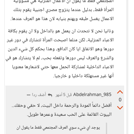
المجتمعي فقط ما يقول ان الاعمال المنزلية هي مسؤولية
المرأة فقط، بدليل عندما يتزوج مصري اجنبية يقوم بتلك
الاعمال يغسل طبقه ويهتم بثيابه لان هذا هو العرف عندها.
وثانيا نحن لا نتحدث ان يعمل هو بالداخل ولا ان يقوم بكافة
الاعباء المنزلية، لكن مثلما اصبحت المرأة تتشارك في دور غير
دورها وهو الانفاق ايا كان الدافع، وهذا بحكم كل شيء الدين
والشرع والعرف ليس دورها وتفعله بحب، لم لا يتشارك هو في
الاعباء الداخلية لمشاركة الحمل معها حتي لاشعارها معنويا
أنها غير مستهلكة داخليا و خارجيا.
Abdelrahman_985
أضف ردا
قبل 5 أشهر
0
أفضل دائماً المودة والرحمة داخل البيت، لا حقي وحقك..
البيوت القائمة على الحب سعيدة وعمرها طويل.
يوجد اي شيء سوي العرف المجتمعي فقط ما يقول ان