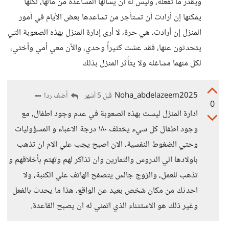
ويقدر ما تفعله، وليس له أن يسألها المساعدة من مالها، لكنها
يمكنها إن أرادت أن تستأجر من تساعدها بعض الأيام في أمور
المنزل إن أرادت، هي حرة، لا أرى إدارة المنزل بهذه الصعوبة التي
يتحدثون عنها، فقد عشت كثيراً وحدي، والأن معي أمي وأختي،
لكل منهما مشاغله ولا يتأُثر المنزل بذلك
Noha_abdelazeem2025
أضف ردا
قبل 5 أشهر
0
ادارة المنزل ليست بهذه الصعوبة في عدم وجود اطفال، مع
وجود اطفال كل شيء يختلف ١٨٠ درجة الاعباء و المسؤوليات
وحتي الضغوط النفسية، الان اصبح يجب علي الام ان تذهب
باولادها الي الدروس والتمارين وان تذاكر لهم وتهتم بأخلاقهم و
تذهب للعمل، والزوج جالس يتصفح الهاتف علي الكنبة، ولا
احدثك من مكان شخص بعيد عن الواقع، هذا ما يحدث بالفعل
وغير ذلك هو الاستثناء الذي اتمني له ان يصبح القاعدة.