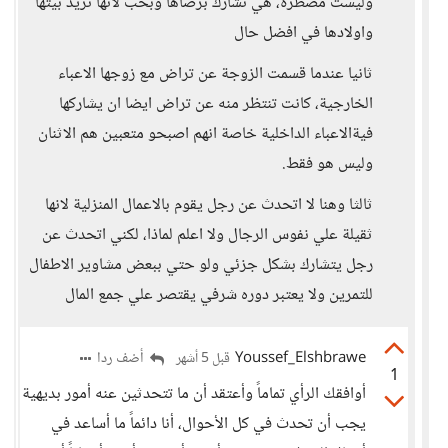
وليست مضطرة، هي تشارك برضاها وبحب لأنها تريد بيتها
واولادها في افضل حال
ثانيا عندما قسمت الزوجة عن تراض مع زوجها الاعباء
الخارجية، كانت تنتظر منه عن تراض ايضا ان يشاركها
فيةالاعباء الداخلية خاصة انهم اصبحو متعبين هم الاثنان
وليس هو فقط.
ثالثا وهنا لا اتحدث عن رجل يقوم بالاعمال المنزلية لانها
ثقيلة علي نفوس الرجال ولا اعلم لماذا، لكني اتحدث عن
رجل يتشارك بشكل جزئي ولو حتي ببعض مشاوير الاطفال
للتمرين ولا يعتبر دوره شرفي يقتصر علي جمع المال
Youssef_Elshbrawe
أضف ردا
قبل 5 أشهر
1
أوافقك الرأي تماماً وأعتقد أن ما تتحدثين عنه أمور بديهية
يجب أن تحدث في كل الأحوال، أنا دائماً ما أساعد في