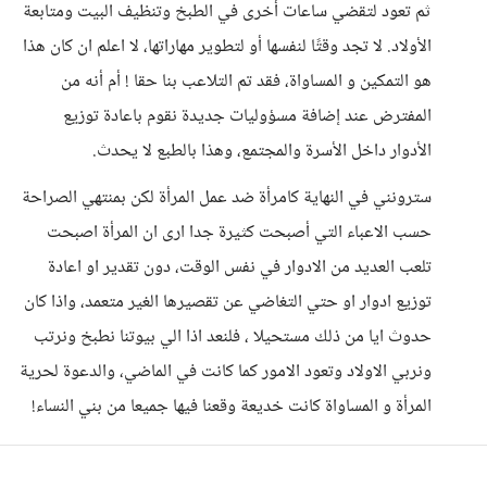
ثم تعود لتقضي ساعات أخرى في الطبخ وتنظيف البيت ومتابعة
الأولاد. لا تجد وقتًا لنفسها أو لتطوير مهاراتها، لا اعلم ان كان هذا
هو التمكين و المساواة، فقد تم التلاعب بنا حقا ! أم أنه من
المفترض عند إضافة مسؤوليات جديدة نقوم باعادة توزيع
الأدوار داخل الأسرة والمجتمع، وهذا بالطبع لا يحدث.
سترونني في النهاية كامرأة ضد عمل المرأة لكن بمنتهي الصراحة
حسب الاعباء التي أصبحت كثيرة جدا ارى ان المرأة اصبحت
تلعب العديد من الادوار في نفس الوقت، دون تقدير او اعادة
توزيع ادوار او حتي التغاضي عن تقصيرها الغير متعمد، واذا كان
حدوث ايا من ذلك مستحيلا ، فلنعد اذا الي بيوتنا نطبخ ونرتب
ونربي الاولاد وتعود الامور كما كانت في الماضي، والدعوة لحرية
المرأة و المساواة كانت خديعة وقعنا فيها جميعا من بني النساء!