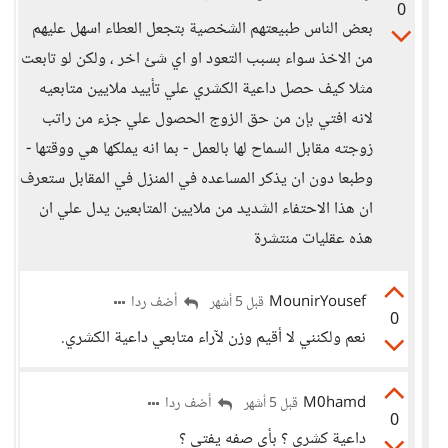
0
بعض الناس طبيعتهم الشخصية بتجعل العطاء اسهل عليهم
من الاخذ سواء بسبب التعود او اي شئ اخر ، ولكن لو تابعت
مثلا كيف حصل داعية الكشري علي تأييد ملايين متابعيه
لانه افتي بإن من حق الزوج الحصول علي جزء من راتب
زوجته مقابل السماح لها بالعمل - بما انه يملكها هي ووقتها -
وطبعا دون ان يذكر المساعده في المنزل في المقابل ستعرف
ان هذا الاحتفاء الشديد من ملايين المتابعين يدل علي ان
هذه عقليات منتشرة
MounirYousef
أضف ردا
قبل 5 أشهر
0
نعم ولكنني لا أقيم وزن لآراء متابعي داعية الكشري.
M0hamd
أضف ردا
قبل 5 أشهر
0
داعية كشري ؟ بأي صفه يفتي ؟