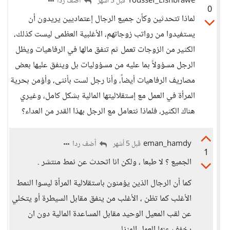
Youssef_Elshbrawe
أضف ردا
قبل 5 أشهر
0
لماذا تتحدثين وكأن جميع الرجال إعتماديين يريدون أن
يستفيدوا من رواتب زوجاتهم، الأغلبية العظمى ليست كذلك،
الكثير من الزوجات تعمل ثم تنفق مالها في الرفاهيات ويظل
الرجل مسؤولاً بما عليه من مسؤوليات بل وينفق عليها بعض
مصاريف الرفاهيات أيضاً، وأنا رجل لست بأنثى، وأؤمن بحرية
المرأة في العمل مع إستقلاليتها المالية بشكل كامل، وغيري
هناك الكثير، فلماذا نتعامل مع الرجل بهذا القدر من العداء؟
eman_hamdy
أضف ردا
قبل 5 أشهر
1
الجميع ؟ لا طبعا ، ولكن انا اتحدث عن نمط منتشر .
كما أن الرجال الذين يؤمنون باستقلالية المرأة ليسوا النمط
الأغلب كما تظن ، الأغلب من ينفق مقابل السيطرة أو يتخلي
عن لقب المعيل الوحيد مقابل المساعدة المالية دون ان
يخفف عنها العمل المنزلي .