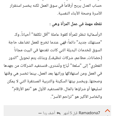
حساب العدل يربح أرقاماً في سوق العمل لكنه يخسر استقرار
الأسرة وصحة الأبناء النفسية.
نقطه مهمة في عمل المرأة وهي :
الرأسمالية تنظر للمرأة كقوة عاملة "أقل تكلفة" أحياناً، وكـ
"مستهلك جديد" دائماً؛ فهي عندما تخرج للعمل تضاعف حاجة
السوق للخدمات البديلة التي كانت تقدمها في البيت مجاناً
(حضانات، مطاعم، شركات تنظيف)، وبذلك يتم تحويل "الدور
الفطري" إلى "سلعة" تُباع وتُشترى، فتستفيد الشركات من جهدها
في العمل ومن استهلاكها وراتبها بعد العمل، بينما تخسر هي وقتها
وصحتها، ويخسر بيتها السكينة والتربية المستقرة التي لا يمكن
تسليعها أو شراؤها بالمال، فالمستفيد الأول هو "نمو الأرقام"
والخاسر الأكبر هو "تراحم الأسر".
Ramadona7
أضف ردا
قبل 5 أشهر