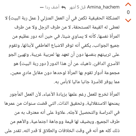
Amina_hachem
أضف ردا
قبل 5 أشهر
0
المشكلة الحقيقية تكمن في أن العمل المنزلي ( عمل ربة البيت) لا
تعطى له القيمة المستحقة، لا من طرف الرجل ولا من طرف
المرأة نفسها، كأنه لا يساوي شيئا، في حين أنه دور عظيم من
جميع الجوانب، يكفي أنه توفر الاشباع العاطفي لأبنائها، وتقوم
على تربيتهم بنفسها دون أن تعهد بها لمربية غريبة، وتهيئ الجو
الأسري الدافئ، ناهيك عن أن هذا الدور ( دور ربة البيت) هو
مجموعة أدوار تقوم بها المرأة لوحدها دون مقابل مادي معين،
مما يوفر للأسرة جانبا ماليا لابأس به.
المرأة تخرج للعمل رغم علمها بزيادة الأعباء، لأن العمل المأجور
يمنحها الاستقلالية، وتحقيق الذات، التي قضت سنوات من عمرها
في الدراسة والتحصيل لأجله، علاوة على أنه معترف به من
طرف الجميع، ويضيف لها قيمة ووجاهة اجتماعية، والأهم من
ذلك كله هو أنه في وقت الخلافات والطلاق لا قدر الله، تقدر على