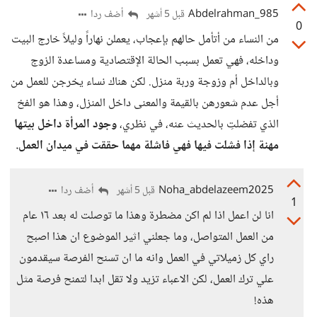
Abdelrahman_985
أضف ردا
قبل 5 أشهر
0
من النساء من أتأمل حالهم بإعجاب، يعملن نهاراً وليلاً خارج البيت
وداخله، فهي تعمل بسبب الحالة الإقتصادية ومساعدة الزوج
وبالداخل أم وزوجة وربة منزل. لكن هناك نساء يخرجن للعمل من
أجل عدم شعورهن بالقيمة والمعنى داخل المنزل، وهذا هو الفخ
الذي تفضلتِ بالحديث عنه، في نظري،
وجود المرأة داخل بيتها
مهنة إذا فشلت فيها فهي فاشلة مهما حققت في ميدان العمل.
Noha_abdelazeem2025
أضف ردا
قبل 5 أشهر
1
انا لن اعمل اذا لم اكن مضطرة وهذا ما توصلت له بعد ١٦ عام
من العمل المتواصل، وما جعلني اثير الموضوع ان هذا اصبح
راي كل زميلاتي في العمل وانه ما ان تسنح الفرصة سيقدمون
علي ترك العمل، لكن الاعباء تزيد ولا تقل ابدا لتمنح فرصة مثل
هذه!