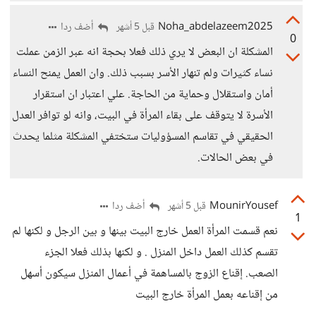
Noha_abdelazeem2025
أضف ردا
قبل 5 أشهر
0
المشكلة ان البعض لا يري ذلك فعلا بحجة انه عبر الزمن عملت
نساء كثيرات ولم تنهار الأسر بسبب ذلك. وان العمل يمنح النساء
أمان واستقلال وحماية من الحاجة. علي اعتبار ان استقرار
الأسرة لا يتوقف على بقاء المرأة في البيت، وانه لو توافر العدل
الحقيقي في تقاسم المسؤوليات ستختفي المشكلة مثلما يحدث
في بعض الحالات.
MounirYousef
أضف ردا
قبل 5 أشهر
1
نعم قسمت المرأة العمل خارج البيت بينها و بين الرجل و لكنها لم
تقسم كذلك العمل داخل المنزل . و لكنها بذلك فعلا الجزء
الصعب. إقناع الزوج بالمساهمة في أعمال المنزل سيكون أسهل
من إقناعه بعمل المرأة خارج البيت