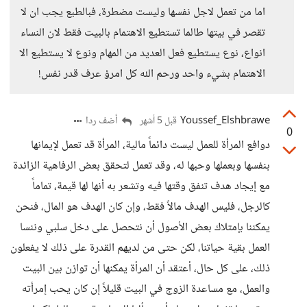
اما من تعمل لاجل نفسها وليست مضطرة، فبالطبع يجب ان لا
تقصر في بيتها طالما تستطيع الاهتمام بالبيت فقط لان النساء
انواع، نوع يستطيع فعل العديد من المهام ونوع لا يستطيع الا
الاهتمام بشيء واحد ورحم الله كل امرؤ عرف قدر نفس!
Youssef_Elshbrawe
أضف ردا
قبل 5 أشهر
0
دوافع المرأة للعمل ليست دائماً مالية، المرأة قد تعمل لإيمانها
بنفسها وبعملها وحبها له، وقد تعمل لتحقق بعض الرفاهية الزائدة
مع إيجاد هدف تنفق وقتها فيه وتشعر به أنها لها قيمة، تماماً
كالرجل، فليس الهدف مالاً فقط، وإن كان الهدف هو المال، فنحن
يمكننا بإمتلاك بعض الأصول أن نتحصل على دخل سلبي وننسا
العمل بقية حياتنا، لكن حتى من لديهم القدرة على ذلك لا يفعلون
ذلك، على كل حال، أعتقد أن المرأة يمكنها أن توازن بين البيت
والعمل، مع مساعدة الزوج في البيت قليلاً إن كان يحب إمرأته