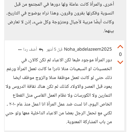
أخرى، والمرأة كانت عاملة ولها دورها في المجتمع من قبل
النسوية وفكرتها بقرون وقرون، وهذا نراه بوضوح في التاريخ،
وكانت أيضًا مربية لأجيال ومتزوجة وكل شيء، إذن لا تعارض
بينهما.
Noha_abdelazeem2025
أضف ردا
قبل 5 أشهر
0
دور المرأة موجود طبعا لكن الاعباء لم تكن كالان، في
الخمسينات او السبعينات مثلا نادرا ما كانت تعمل المرأة ورغم
ذلك حتي لو كانت تعمل موظفة مثلا والزوج موظف ايضا
يعود قبل العصر والاولاد كذلك لم تكن هناك ثقافة الدروس ولا
التمارين ولا الكورسات ولا نظام العمل القاسي مثل القطاع
الخاص اليوم، انا لست ضد عمل المرأة انا اعمل منذ عام ٢٠١٠ ،
لكني مع تحمل الرجل بعضا من الاعباء الداخلية معها ولو حتي
من باب المشاركة المعنوية.