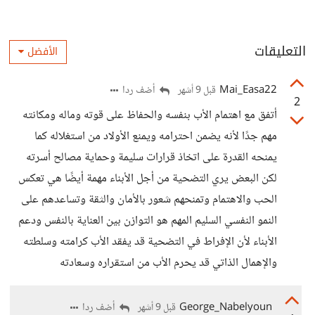
التعليقات
الأفضل
Mai_Easa22
أضف ردا
قبل 9 أشهر
2
أتفق مع اهتمام الأب بنفسه والحفاظ على قوته وماله ومكانته
مهم جدًا لأنه يضمن احترامه ويمنع الأولاد من استغلاله كما
يمنحه القدرة على اتخاذ قرارات سليمة وحماية مصالح أسرته
لكن البعض يري التضحية من أجل الأبناء مهمة أيضًا هي تعكس
الحب والاهتمام وتمنحهم شعور بالأمان والثقة وتساعدهم على
النمو النفسي السليم المهم هو التوازن بين العناية بالنفس ودعم
الأبناء لأن الإفراط في التضحية قد يفقد الأب كرامته وسلطته
والإهمال الذاتي قد يحرم الأب من استقراره وسعادته
George_Nabelyoun
أضف ردا
قبل 9 أشهر