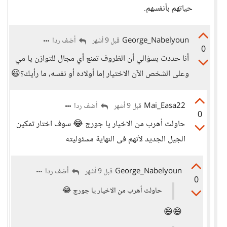
حياتهم بأنفسهم.
George_Nabelyoun
أضف ردا
قبل 9 أشهر
0
أنا حددت بسؤالي أن الظروف تمنع أي مجال للتوازن يا مي
وعلى الشخص الآن الاختيار إما أولاده أو نفسه، ما رأيك؟😃
Mai_Easa22
أضف ردا
قبل 9 أشهر
0
حاولت أهرب من الاخيار يا جورج 😂 سوف اختار تمكين
الجيل الجديد لأنهم فى النهاية مسئوليته
George_Nabelyoun
أضف ردا
قبل 9 أشهر
0
حاولت أهرب من الاخيار يا جورج 😂
😄😄