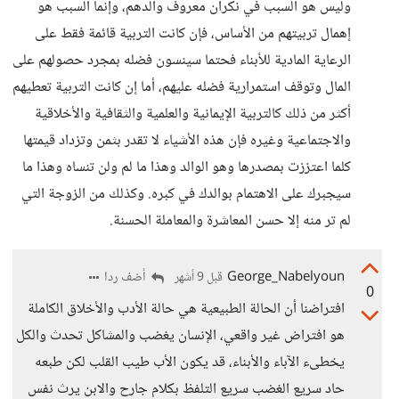
وليس هو السبب في نكران معروف والدهم، وإنما السبب هو
إهمال تربيتهم من الأساس، فإن كانت التربية قائمة فقط على
الرعاية المادية للأبناء فحتما سينسون فضله بمجرد حصولهم على
المال وتوقف استمرارية فضله عليهم، أما إن كانت التربية تعطيهم
أكثر من ذلك كالتربية الإيمانية والعلمية والثقافية والأخلاقية
والاجتماعية وغيره فإن هذه الأشياء لا تقدر بثمن وتزداد قيمتها
كلما اعتززت بمصدرها وهو الوالد وهذا ما لم ولن تنساه وهذا ما
سيجبرك على الاهتمام بوالدك في كبره. وكذلك من الزوجة التي
لم تر منه إلا حسن المعاشرة والمعاملة الحسنة.
George_Nabelyoun
أضف ردا
قبل 9 أشهر
0
افتراضنا أن الحالة الطبيعية هي حالة الأدب والأخلاق الكاملة
هو افتراض غير واقعي، الإنسان يغضب والمشاكل تحدث والكل
يخطىء الآباء والأبناء، قد يكون الأب طيب القلب لكن طبعه
حاد سريع الغضب سريع التلفظ بكلام جارح والابن يرث نفس