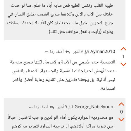
طيبة القلب ونفس الطبع فمن شابه أباه ما ظلم، هنا لو حدث
خلاف بين الأب والابن وكلاهما سريع الغضب طليق اللسان في
جرح الآخرين تخيل ما سيحدث لو كان الأب لا يحتفظ بسلطته
وقوته (رأيت بالفعل مواقف مثل تلك).
Ayman2010
أضف ردا
قبل 9 أشهر
1
التضحية جزء طبيعي من الأبوة والأمومة، لكنها تصبح مفرطة
عندما تُهمش احتياجاتك النفسية والجسدية. الاعتناء بالنفس
ليس أنانية، بل يجعلنا قادرين على تقديم رعاية أفضل وأكثر
استدامة.
George_Nabelyoun
أضف ردا
قبل 9 أشهر
0
مع محدودية الموارد يكون أمام الوالدين واجب لاختيار أحياناً
بين تعزيز مراكز أولادهم، أو توجيه الموارد لتعزيز مراكزهم