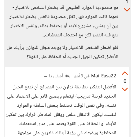
1
مع محدودية الموارد الطبيعي قد يضطر الشخص للاختيار -
فمهما كانت الموارد فهي تظل محدودة فالغني يضطر للاختيار
بين أن ينشىء مشروع لابنه أو يحتفظ بماله، ونفس الاختيار
يقع فيه الفقير لكن مع اختلاف المعطيات..
فلو اضطر الشخص للاختيار ولا يوجد مجال للتوازن برأيك هل
الأفضل تمكين الجيل الجديد أم الحفاظ على القوة؟
Mai_Easa22
أضف ردا
قبل 9 أشهر
0
الأفضل التفكير بطريقة توازن بين المصالح أن تمنح الجيل
الجديد فرصة تدريجية ليتعلم ويصبح قادر على الاعتماد على
نفسه، وفي نفس الوقت تحتفظ ببعض السلطة والموارد
لنفسك ليكون الانتقال سلس ويقلل المخاطر. قرارك بين تمكين
الأبناء أو الحفاظ على القوة يعتمد على مدى استعدادك
للمخاطرة ورغبتك في رؤية أبنائك قادرين على مواجهة