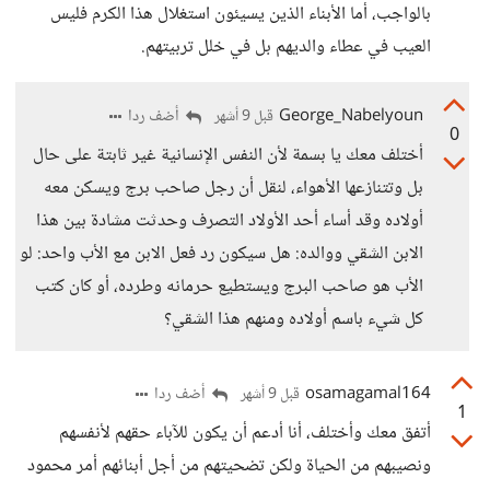
بالواجب، أما الأبناء الذين يسيئون استغلال هذا الكرم فليس
العيب في عطاء والديهم بل في خلل تربيتهم.
George_Nabelyoun
أضف ردا
قبل 9 أشهر
0
أختلف معك يا بسمة لأن النفس الإنسانية غير ثابتة على حال
بل وتتنازعها الأهواء، لنقل أن رجل صاحب برج ويسكن معه
أولاده وقد أساء أحد الأولاد التصرف وحدثت مشادة بين هذا
الابن الشقي ووالده: هل سيكون رد فعل الابن مع الأب واحد: لو
الأب هو صاحب البرج ويستطيع حرمانه وطرده، أو كان كتب
كل شيء باسم أولاده ومنهم هذا الشقي؟
osamagamal164
أضف ردا
قبل 9 أشهر
1
أتفق معك وأختلف، أنا أدعم أن يكون للآباء حقهم لأنفسهم
ونصيبهم من الحياة ولكن تضحيتهم من أجل أبنائهم أمر محمود