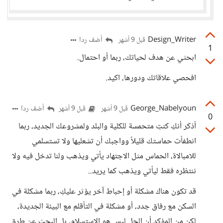
Design_Writer
أضف ردا
قبل 9 أشهر
1
ابحثي عن هدف لحياتك، ربما أو احتمال.
افحصي علاقاتك ودورها، اكيد.
George_Nabelyoun
أضف ردا
قبل 9 أشهر
قبل 9 أشهر
0
أذكر أنكِ كنتِ متحمسة للكلية والبلد ولمشروعك الجديد، ربما
انطفأت حماستك قليلاً وواجبك أن تشعليها ولا تستسلمي
للامبالاة، الحماس مثل الاجتهاد يأتي ويذهب ولنا تدخل فيه ولا
ننتظره فقط ليأتي ويذهب كما يريد..
قد تكون هناك مشكلة أو إحباط آخر يؤثر عليكِ، ربما مشكلة في
السكن مع رفاق جدد، أو مشكلة في التأقلم مع البيئة الجديدة،
لكن من المؤكد أن الحل ليس هو الاستسلام، بل البحث عن طرق