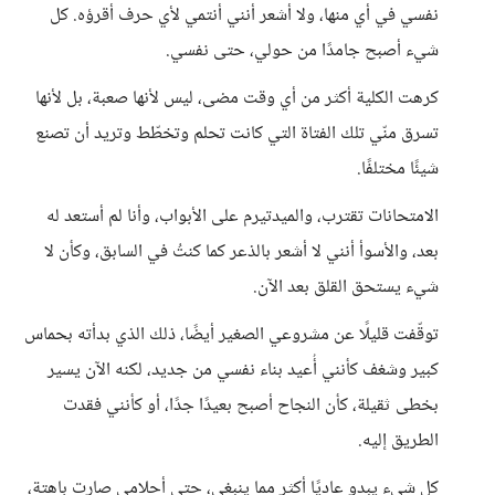
نفسي في أي منها، ولا أشعر أنني أنتمي لأي حرف أقرؤه. كل
شيء أصبح جامدًا من حولي، حتى نفسي.
كرهت الكلية أكثر من أي وقت مضى، ليس لأنها صعبة، بل لأنها
تسرق منّي تلك الفتاة التي كانت تحلم وتخطّط وتريد أن تصنع
شيئًا مختلفًا.
الامتحانات تقترب، والميدتيرم على الأبواب، وأنا لم أستعد له
بعد، والأسوأ أنني لا أشعر بالذعر كما كنتُ في السابق، وكأن لا
شيء يستحق القلق بعد الآن.
توقّفت قليلًا عن مشروعي الصغير أيضًا، ذلك الذي بدأته بحماس
كبير وشغف كأنني أُعيد بناء نفسي من جديد، لكنه الآن يسير
بخطى ثقيلة، كأن النجاح أصبح بعيدًا جدًا، أو كأنني فقدت
الطريق إليه.
كل شيء يبدو عاديًا أكثر مما ينبغي، حتى أحلامي صارت باهتة،