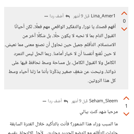
Lina_Amer1
أضف ردا
قبل 9 أشهر
0
أفهم قصدك يا نورا، والتفكير الواقعي مهم فعلًا، لكن أحيانًا
القبول التام بما لا نحبه لا يكون حلًا، بل شكلًا آخر من
الاستسلام. التأقلم جميل حين نحاول أن نصنع معنى مما نعيش،
لا حين نُقنع أنفسنا أن لا خيار أمامنا. ربما الحل ليس التمرد
الكامل ولا القبول الكامل، بل مساحة وسط نحافظ فيها على
ذواتنا، ونبحث عن شغفٍ صغير يذكّرنا بأننا ما زلنا أحياء وسط
كل هذا الروتين.
Seham_Sleem
أضف ردا
قبل 9 أشهر
1
مرحبا شهد كنتِ ببالي
ما السبب وراء هذا الشعور؟ فأنت بالتأكيد خلال الفترة السابقة
حاولت التأقلم مع الوضع الجديد وحاربتي لأجل الالتحاق بقسم