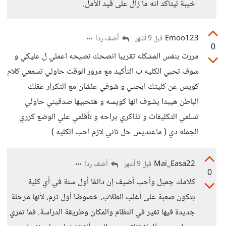
خيبة ليتأكد أنه ما زال على قيد الأمل.
Emoo123
أضف ردا
قبل 9 أشهر
0
مررت بنفس المشكله تقريبا انصحك نصيحه اعملي ل عليكي و
سوف تحبي الكليه ب التأكيد مع مرور الوقت حاولي تسمعي كلام
كويس عن كليتك ابحثي و شوفي علشان مع التكرار عقلك
الباطن هيبدا يشوف انها كويسه و هتحبيها صدقيني حاولي
تسلمي التكليفات و تذاكري براحه و تأقلمي علي الوضع كرري
الجمله دي ( ماعنديش حل تاني لازم احب الكليه )
Mai_Easa22
أضف ردا
قبل 9 أشهر
0
كلامك جميل وأحب أضيف إن دائمًا أول سنة في أي كلية
بتكون صعبة على أغلب الطلاب، خصوصًا أول ترم، لأنها مرحلة
جديدة فيها تغير في النظام والمكان وطريقة الدراسة. فما تمري