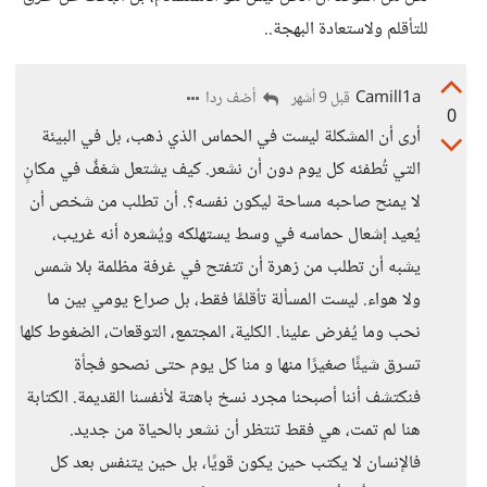
للتأقلم ولاستعادة البهجة..
Camill1a
أضف ردا
قبل 9 أشهر
0
أرى أن المشكلة ليست في الحماس الذي ذهب، بل في البيئة
التي تُطفئه كل يوم دون أن نشعر. كيف يشتعل شغفٌ في مكانٍ
لا يمنح صاحبه مساحة ليكون نفسه؟. أن تطلب من شخص أن
يُعيد إشعال حماسه في وسط يستهلكه ويُشعره أنه غريب،
يشبه أن تطلب من زهرة أن تتفتح في غرفة مظلمة بلا شمس
ولا هواء. ليست المسألة تأقلمًا فقط، بل صراع يومي بين ما
نحب وما يُفرض علينا. الكلية، المجتمع، التوقعات، الضغوط كلها
تسرق شيئًا صغيرًا منها و منا كل يوم حتى نصحو فجأة
فنكتشف أننا أصبحنا مجرد نسخ باهتة لأنفسنا القديمة. الكتابة
هنا لم تمت، هي فقط تنتظر أن نشعر بالحياة من جديد.
فالإنسان لا يكتب حين يكون قويًا، بل حين يتنفس بعد كل