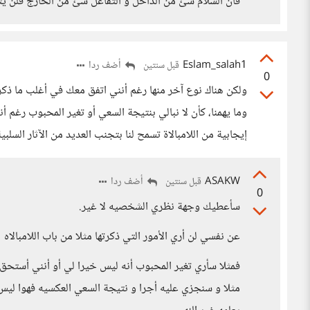
فأن السلام شئ من الداخل و التفاعل شئ من الخارج فلن يثأ
Eslam_salah1
أضف ردا
قبل سنتين
0
ولكن هناك نوع آخر منها رغم أنني اتفق معك في أغلب ما ذكرته 
وما يهمنا، كأن لا نبالي بنتيجة السعي أو تغير المحبوب رغم أ
إيجابية من اللامبالاة تسمح لنا بتجنب العديد من الآثار السلبي
ASAKW
أضف ردا
قبل سنتين
0
سأعطيك وجهة نظري الشخصيه لا غير.
عن نفسي لن أري الأمور التي ذكرتها مثلا من باب اللامبالاه
فمثلا سأري تغير المحبوب أنه ليس خيرا لي أو أنني أستحق ا
مثلا و سنجزي عليه أجرا و نتيجة السعي العكسيه فهوا ليس 