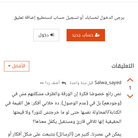
يرجى الدخول لحسابك أو تسجيل حساب لتستطيع إضافة تعليق
حساب جديد
دخول
التعليقات
الأفضل
Salwa_sayed
أضف ردا
قبل سنة واحدة
1
نص رائع خصوصًا فكرة إن الورقة والظرف مشكلتهم مش في
(وجودهم) بل في (عدم الوصول). ده خلاني أفكر: هل القيمة في
الكتابة/المحاولة نفسها حتى لو ما خرجتش للنور؟ ولا قيمتها
الحقيقية إنها تلاقي قارئ ومستقبل يكمّل معناها؟
يمكن في عصرنا، كتير من (الرسائل) بتتبعت على شكل أفكار أو