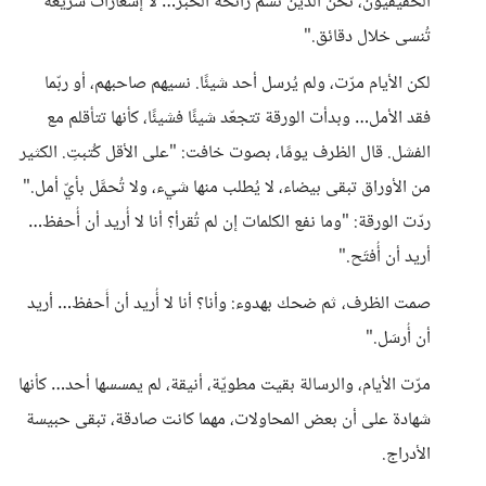
الحقيقيون، نحن الذين نشمّ رائحة الحبر… لا إشعارات سريعة
تُنسى خلال دقائق."
لكن الأيام مرّت، ولم يُرسل أحد شيئًا. نسيهم صاحبهم، أو ربّما
فقد الأمل… وبدأت الورقة تتجعّد شيئًا فشيئًا، كأنها تتأقلم مع
الفشل. قال الظرف يومًا، بصوت خافت: "على الأقل كُتبتِ. الكثير
من الأوراق تبقى بيضاء، لا يُطلب منها شيء، ولا تُحمَّل بأيّ أمل."
ردّت الورقة: "وما نفع الكلمات إن لم تُقرأ؟ أنا لا أُريد أن أُحفظ…
أريد أن أُفتَح."
صمت الظرف، ثم ضحك بهدوء: وأنا؟ أنا لا أُريد أن أَحفظ… أريد
أن أُرسَل."
مرّت الأيام، والرسالة بقيت مطويّة، أنيقة، لم يمسسها أحد… كأنها
شهادة على أن بعض المحاولات، مهما كانت صادقة، تبقى حبيسة
الأدراج.