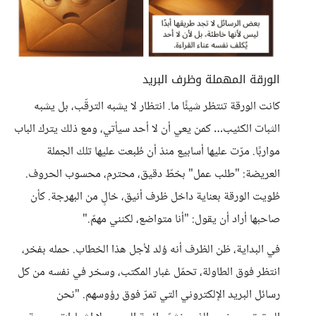
الورقة المهملة وظرف البريد
كانت الورقة تنتظر شيئًا ما. انتظار لا يشبه الترقّب، بل يشبه
الثبات الكئيب… كمن يعي أن لا أحد سيأتي، ومع ذلك يترك الباب
مواربًا. مرّت عليها أسابيع منذ أن طُبعت عليها تلك الجملة
العريضة: "طلب عمل" بخطّ دقيق، محترم، محسوب الحروف.
طُويت الورقة بعناية داخل ظرف أنيق، خالٍ من البهرجة. كأن
صاحبها أراد أن يقول: "أنا متواضع، لكنني مهمّ."
في البداية، ظن الظرف أنه وُلد لأجل هذا الخطاب. حمله بفخر،
انتظر فوق الطاولة، تحمّل غبار المكتب، وسخر في نفسه من كل
رسائل البريد الإلكتروني التي تمرّ فوق رؤوسهم. "نحن