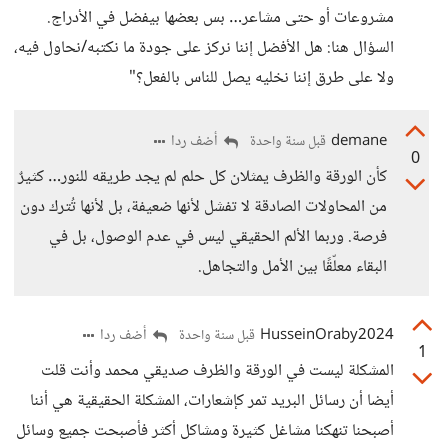
مشروعات أو حتى مشاعر… بس بعضها بيفضل في الأدراج.
السؤال هنا: هل الأفضل إننا نركز على جودة ما نكتبه/نحاول فيه،
ولا على طرق إننا نخليه يصل للناس بالفعل؟"
demane
أضف ردا
قبل سنة واحدة
0
كأن الورقة والظرف يمثلان كل حلم لم يجد طريقه للنور… كثيرٌ
من المحاولات الصادقة لا تفشل لأنها ضعيفة، بل لأنها تُترك دون
فرصة. وربما الألم الحقيقي ليس في عدم الوصول، بل في
البقاء معلّقًا بين الأمل والتجاهل.
HusseinOraby2024
أضف ردا
قبل سنة واحدة
1
المشكلة ليست في الورقة والظرف صديقي محمد وأنت قلت
أيضا أن رسائل البريد تمر كإشعارات، المشكلة الحقيقية هي أننا
أصبحنا تنهكنا مشاغل كثيرة ومشاكل أكثر فأصبحت جميع وسائل