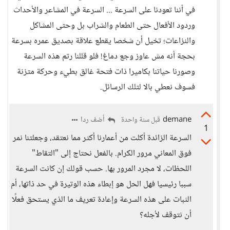
في أننا تعودنا على السرعة ... السرعة في المشاعر والأحداث
وردود الأفعال حتى الطعام والشراب بل وحتى المشاكل
والنزاعات؛ تخيل أن شخصا يقطع علاقة بصديق عمره بسرعة
بحجة أنه مش عاوز وجع دماغ! فلو قللنا رتم هذه السرعة
وصورنا حياتنا بكاميرا ذات فتحة غالق بطيء وحركة متزنة
فسوف نعطي بالا لتلك الرسائل.
demane
أضف ردا
قبل سنة واحدة
1
السرعة الزائدة أكلت من أعمارنا أكثر مما نعتقد، وجعلتنا نمر
فوق المعاني مرور الكرام. بالفعل نحتاج إلى "التقاط"
اللحظات، لا مجرد المرور بها. حسب قولك إن كانت السرعة
سببا رئيسيا فهل الحل هو إبطاء هذه الوتيرة في حد ذاتها، أم
الثبات على هذه السرعة وإعادة تعريف ما الذي يستحق فعلًا
أن نتوقف لأجله؟