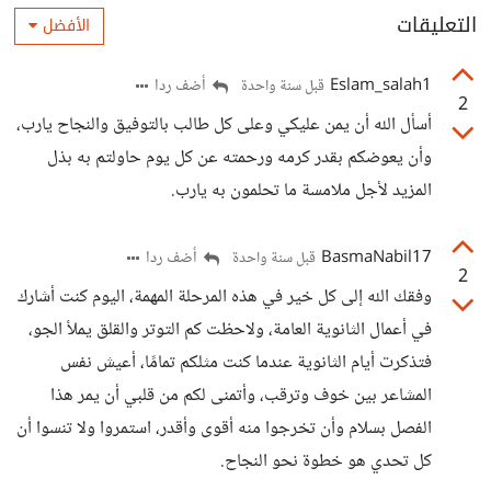
التعليقات
الأفضل
Eslam_salah1
أضف ردا
قبل سنة واحدة
2
أسأل الله أن يمن عليكي وعلى كل طالب بالتوفيق والنجاح يارب،
وأن يعوضكم بقدر كرمه ورحمته عن كل يوم حاولتم به بذل
المزيد لأجل ملامسة ما تحلمون به يارب.
BasmaNabil17
أضف ردا
قبل سنة واحدة
2
وفقك الله إلى كل خير في هذه المرحلة المهمة، اليوم كنت أشارك
في أعمال الثانوية العامة، ولاحظت كم التوتر والقلق يملأ الجو،
فتذكرت أيام الثانوية عندما كنت مثلكم تمامًا، أعيش نفس
المشاعر بين خوف وترقب، وأتمنى لكم من قلبي أن يمر هذا
الفصل بسلام وأن تخرجوا منه أقوى وأقدر، استمروا ولا تنسوا أن
كل تحدي هو خطوة نحو النجاح.