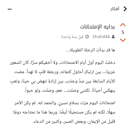
أفكار
بدايه الإمتحانات
5
Shahd44
قبل سنة واحدة
ها قد بدأت الرحلة الطويلة...
دخلتُ اليوم أول أيام الامتحانات، ولا أخفيكم سرًّا، كان الشعور
غريبًا… بين ارتباكٍ أحاول كتمانه، ورجفة قلبٍ لا تهدأ. مضت
الأيام السابقة بين شدٍّ وجذب، بين إرادةٍ تنهض بي حينًا، وتعبٍ
ينهكني أحيانًا. لكنني وصلت… نعم، وصلت، ولو حبواً.
امتحانات اليوم مرّت بسلامٍ نسبيّ، والحمد لله. لم يكن الأمر
سهلًا، لكنه لم يكن مستحيلًا أيضًا. وربما هذا ما نحتاجه دومًا:
قليل من الإيمان، وبعض الصبر، وكثير من الدعاء.