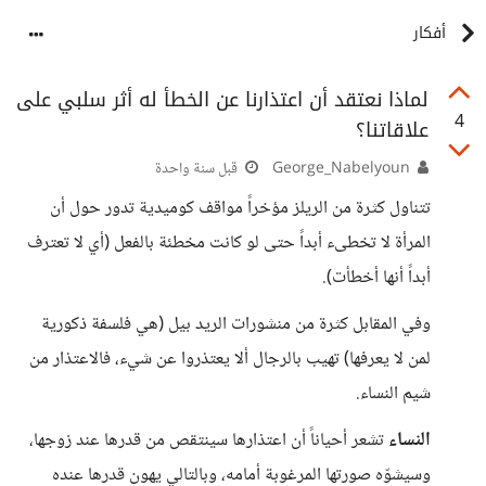
أفكار
لماذا نعتقد أن اعتذارنا عن الخطأ له أثر سلبي على
4
علاقاتنا؟
George_Nabelyoun
قبل سنة واحدة
تتناول كثرة من الريلز مؤخراً مواقف كوميدية تدور حول أن
المرأة لا تخطىء أبداً حتى لو كانت مخطئة بالفعل (أي لا تعترف
أبداً أنها أخطأت).
وفي المقابل كثرة من منشورات الريد بيل (هي فلسفة ذكورية
لمن لا يعرفها) تهيب بالرجال ألا يعتذروا عن شيء، فالاعتذار من
شيم النساء.
النساء
تشعر أحياناً أن اعتذارها سينتقص من قدرها عند زوجها،
وسيشوّه صورتها المرغوبة أمامه، وبالتالي يهون قدرها عنده