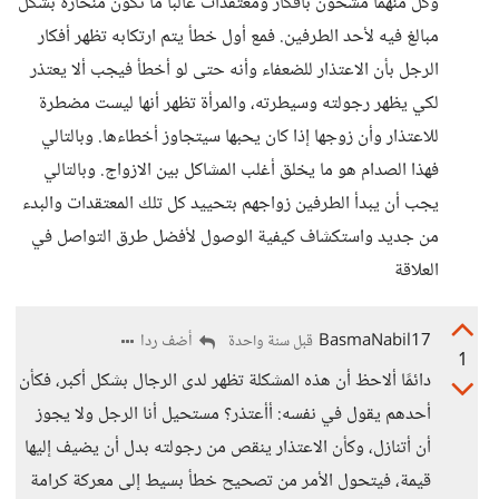
وكل منهما مشحون بأفكار ومعتقدات غالبا ما تكون منحازة بشكل
مبالغ فيه لأحد الطرفين. فمع أول خطأ يتم ارتكابه تظهر أفكار
الرجل بأن الاعتذار للضعفاء وأنه حتى لو أخطأ فيجب ألا يعتذر
لكي يظهر رجولته وسيطرته، والمرأة تظهر أنها ليست مضطرة
للاعتذار وأن زوجها إذا كان يحبها سيتجاوز أخطاءها. وبالتالي
فهذا الصدام هو ما يخلق أغلب المشاكل بين الازواج. وبالتالي
يجب أن يبدأ الطرفين زواجهم بتحييد كل تلك المعتقدات والبدء
من جديد واستكشاف كيفية الوصول لأفضل طرق التواصل في
العلاقة
BasmaNabil17
أضف ردا
قبل سنة واحدة
1
دائمًا ألاحظ أن هذه المشكلة تظهر لدى الرجال بشكل أكبر، فكأن
أحدهم يقول في نفسه: أأعتذر؟ مستحيل أنا الرجل ولا يجوز
أن أتنازل، وكأن الاعتذار ينقص من رجولته بدل أن يضيف إليها
قيمة، فيتحول الأمر من تصحيح خطأ بسيط إلى معركة كرامة