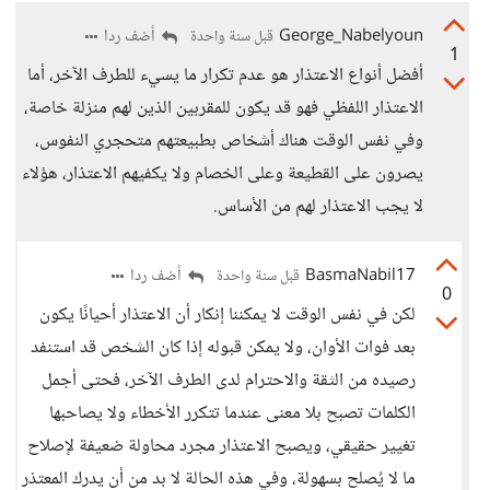
George_Nabelyoun
أضف ردا
قبل سنة واحدة
1
أفضل أنواع الاعتذار هو عدم تكرار ما يسيء للطرف الآخر، أما
الاعتذار اللفظي فهو قد يكون للمقربين الذين لهم منزلة خاصة،
وفي نفس الوقت هناك أشخاص بطبيعتهم متحجري النفوس،
يصرون على القطيعة وعلى الخصام ولا يكفيهم الاعتذار، هؤلاء
لا يجب الاعتذار لهم من الأساس.
BasmaNabil17
أضف ردا
قبل سنة واحدة
0
لكن في نفس الوقت لا يمكننا إنكار أن الاعتذار أحيانًا يكون
بعد فوات الأوان، ولا يمكن قبوله إذا كان الشخص قد استنفد
رصيده من الثقة والاحترام لدى الطرف الآخر، فحتى أجمل
الكلمات تصبح بلا معنى عندما تتكرر الأخطاء ولا يصاحبها
تغيير حقيقي، ويصبح الاعتذار مجرد محاولة ضعيفة لإصلاح
ما لا يُصلح بسهولة، وفي هذه الحالة لا بد من أن يدرك المعتذر