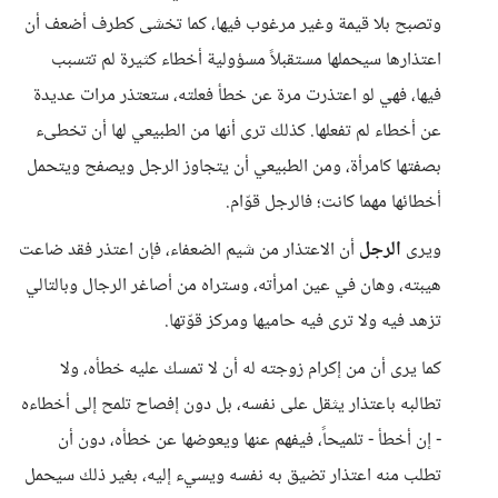
وتصبح بلا قيمة وغير مرغوب فيها، كما تخشى كطرف أضعف أن
اعتذارها سيحملها مستقبلاً مسؤولية أخطاء كثيرة لم تتسبب
فيها، فهي لو اعتذرت مرة عن خطأ فعلته، ستعتذر مرات عديدة
عن أخطاء لم تفعلها. كذلك ترى أنها من الطبيعي لها أن تخطىء
بصفتها كامرأة، ومن الطبيعي أن يتجاوز الرجل ويصفح ويتحمل
أخطائها مهما كانت؛ فالرجل قوّام.
ويرى
الرجل
أن الاعتذار من شيم الضعفاء، فإن اعتذر فقد ضاعت
هيبته، وهان في عين امرأته، وستراه من أصاغر الرجال وبالتالي
تزهد فيه ولا ترى فيه حاميها ومركز قوّتها.
كما يرى أن من إكرام زوجته له أن لا تمسك عليه خطأه، ولا
تطالبه باعتذار يثقل على نفسه، بل دون إفصاح تلمح إلى أخطاءه
- إن أخطأ - تلميحاً، فيفهم عنها ويعوضها عن خطأه، دون أن
تطلب منه اعتذار تضيق به نفسه ويسيء إليه، بغير ذلك سيحمل