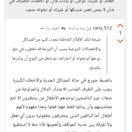
طعام، أو خربت غرض، أو بددت مال، أو أخطئت التصرف في
شأن لا يمس نفس شريكها أو غيرته أو نخوته بسوء.
rana_512
أضف ردا
قبل سنة واحدة
1
نتيجة لتلك الأفكار الخاطئة تحدث كثير من المشاكل
والانفصالات الزوجية بسبب أن الزوجة قد تخطىء في حق
زوجها أو نخوته أو احترامه، ثم تنتظر من الزوج أن يبادرها
بالصلح..
بالضبط جورج في حالة المشاكل الجدية والأخطاء الكبيرة
يجب على الطرف المذنب الاعتذار. الدلال والمراوغة من
صفات غير الناضجين! وحدهم الأطفال من ينتظرون الا تتم
محاسبتهم وأن يدللوا فقط مهما فعلوا وهذا مفهوم لأنهم
أطفال، أما البالغين الذين يتصرفون بطفولية بدون أي تعقل
ولا تفرقة بين جدية المواقف وأهميتها فأنا حقا لا استطيع