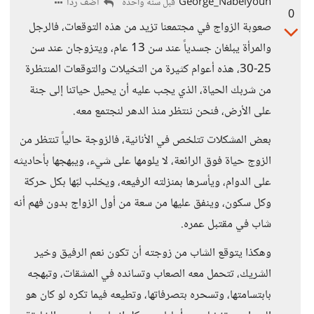
George_Nabelyoun
أضف ردا
قبل سنة واحدة
0
صعوبة الزواج في مجتمعنا تزيد من هذه التوقعات، فالرجل
والمرأة يبلغان جسدياً عند سن 13 عام، ويتزوجان عند سن
25-30، هذه أعوام كثيرة من التخيلات والتوقعات المنتظرة
من شربك الحياة، الذي يجب عليه أن يحيل حياتنا إلى جنة
على الأرض، فنحن ننتظر منذ الدهر لنجتمع معه.
بعض المشكلات تتلخص في الأنانية، فالزوجة حالياً تنتظر من
الزوج حياة فوق الرائعة، لا يلومها على شيء، ويبهجها بأحاديثه
على الدوام، ويأسرها بمنزلته الرفيعه، ويخلب لبّها بكل حركة
وكل سكون، وينفق عليها من سعة من أول الزواج بدون فهم أنه
شاب في مقتبل عمره.
وهكذا يتوقع الشاب من زوجته أن تكون نعم الرفيق وخير
الشريك، تتحمل معه الصعاب وتسانده في المشقات، وتبهجه
بابتسامتها، وتسحره بتصرفاتها، وتطيعه فيما تكره لو كان هو