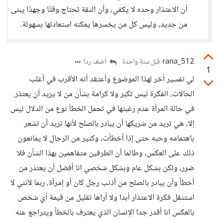
أن الاعتذار وحده لا يكفي، وأن الثقة تحتاج وقتًا وجهدًا يبنى
من جديد، وليس كل من يخسرها يمكنه استعادتها بسهولة.
rana_512
أضف ردا
قبل سنة واحدة
1
لي تفسير أخر لهذا الموضوع وأعتقد أنه الأقرب في أغلب
الحالات، الفكرة ليس تكبر ولا كرامة بشأن من لا يريد أن يعتذر.
في حالة المرأة عدم رغبتها في تحمل الخطأ نوع من الدلال ليس
إلا، هي تريد من شريكها أن يبادر بالصلح لأنها تريد أن تشعر
باهتمامه وحبه حتى إذا أخطأت، وكثير من الرجال لا يمانعون
ذلك على العكس، وطالما أن الطرفين متفاهمين بهذا الشأن فلا
ضرر، ولكن بشكل عام وبشكل شخصي انا أفضل أن يعتذر من
أخطأ وأن يبادر بالصلح من أذنب رجل كان أو إمرأة، ربما لأنني لا
استثقل فكرة الاعتذار أبدا ولا أراها تقليل من قيمة أي شخص
بالعكس انا أقدر جدا الإنسان الذي يعترف بالخطأ ويتراجع عنه