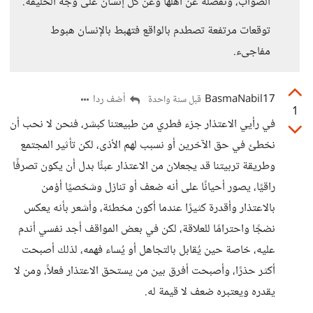
الصواب، وتفضله عن أهلها وعن كل إنسان على وجه الخليقة.
توقعات مرتفعة تصطدم بالواقع فتهبط بالإنسان هبوط
مفاجىء.
BasmaNabil17
أضف ردا
قبل سنة واحدة
1
في رأيي الاعتذار جزء فطري من طبيعتنا كبشر، فنحن لا نحب أن
نخطئ في حق الآخرين أو نسبب لهم الأذى، لكن تأثير المجتمع
وطريقة تربيتنا قد يجعلان من الاعتذار عبئًا بدل أن يكون تصرفًا
راقيًا، يصور أحيانًا على أنه ضعف أو تنازل وشخصيًا أؤمن
بالاعتذار وأقدرة كثيرًا عندما أكون مخطئة، وأشعر بأنه يعكس
نضجًا واحترامًا للعلاقة، لكن في بعض المواقف أجد نفسي أندم
عليه، خاصة حين يُقابل بالتجاهل أو يُساء فهمه، لذلك أصبحت
أكثر حذرًا، وأصبحت أفرق بين من يستحق الاعتذار فعلاً، ومن لا
يقدره ويعتبره ضعف لا قيمة له.