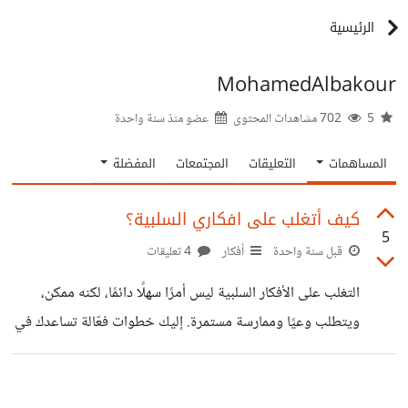
الرئيسية
MohamedAlbakour
5
702 مشاهدات المحتوى
عضو منذ
سنة واحدة
المساهمات
التعليقات
المجتمعات
المفضلة
كيف أتغلب على افكاري السلبية؟
5
قبل سنة واحدة
أفكار
4 تعليقات
التغلب على الأفكار السلبية ليس أمرًا سهلًا دائمًا، لكنه ممكن،
ويتطلب وعيًا وممارسة مستمرة. إليك خطوات فعّالة تساعدك في
ذلك: 🧠 أولاً: افهم مصدر الأفكار السلبية هل هي نتيجة تجارب
سابقة؟ قلق من المستقبل؟ شعور بالنقص أو الفشل؟ كتابة هذه