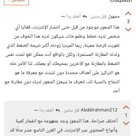
مجهول
أضف ردا
قبل سنتين
3
هذا الشعور موجود من قبل حتى انتشار الإنترنت، فغالبا أي
شخص لديه خطط وطموحات، سيكون لديه هذا الخوف من
تفويت فرصة معينة، ربما الميديا زودته أكثر نتيجة الضغط الذي
ولدته المقارنة المستمرة، ولكن بالواقع أنت ممكن تقع تحت نفس
الضغط بالمقارنة مع الاخرين بمحيطك أو بعملك، لذا الأمر حله
هو التركيز على أهداف محددة دون تشتت مع معرفة ما هو
النجاح بالنسبة لك، لتعرف ما سيعزز الشعور لديك دون مقارنة مع
أحد
Abdelrahman212
أضف ردا
قبل سنتين
1
أختلف صراحة، هذا الشعور وجد بمفهومه مع انفجار كمية
وأنواع المحتوى عبر الإنترنت، في القرن التاسع عشر مثلًا قد