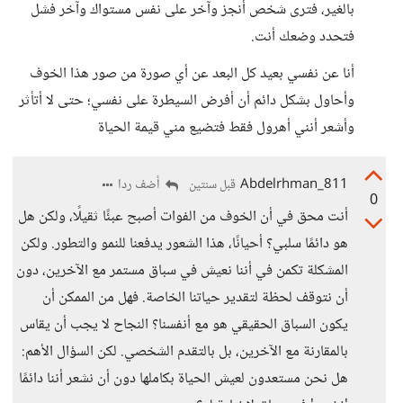
بالغير، فترى شخص أنجز وآخر على نفس مستواك وآخر فشل
فتحدد وضعك أنت.
أنا عن نفسي بعيد كل البعد عن أي صورة من صور هذا الخوف
وأحاول بشكل دائم أن أفرض السيطرة على نفسي؛ حتى لا أتأثر
وأشعر أنني أهرول فقط فتضيع مني قيمة الحياة
Abdelrhman_811
أضف ردا
قبل سنتين
0
أنت محق في أن الخوف من الفوات أصبح عبئًا ثقيلًا، ولكن هل
هو دائمًا سلبي؟ أحيانًا، هذا الشعور يدفعنا للنمو والتطور. ولكن
المشكلة تكمن في أننا نعيش في سباق مستمر مع الآخرين، دون
أن نتوقف لحظة لتقدير حياتنا الخاصة. فهل من الممكن أن
يكون السباق الحقيقي هو مع أنفسنا؟ النجاح لا يجب أن يقاس
بالمقارنة مع الآخرين، بل بالتقدم الشخصي. لكن السؤال الأهم:
هل نحن مستعدون لعيش الحياة بكاملها دون أن نشعر أننا دائمًا