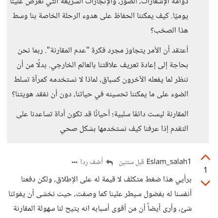
دوامة الإشعارات، الصور، والإنجازات السريعة التي تُعرض علينا
يوميًا. كيف يمكننا الحفاظ على هدوء الرحلة الخاصة بنا وسط
هذا الصخب؟
أعتقد أن الأمر يتجاوز مجرد فكرة "عدم المقارنة". ربما نحن
بحاجة إلى إعادة تعريف علاقتنا بالعالم الخارجي. بدلًا من أن
ننظر لما يفعله الآخرون كسباق، لماذا لا نستخدمه كمرآة تسلط
الضوء على ما يمكننا تحسينه في حياتنا، دون أن نفقد هويتنا؟
المقارنة ليست دائمًا سلبية؛ أحيانًا قد تكون أداة تساعدنا على
التقدم إذا عرفنا كيف نستخدمها بشكل صحي
Eslam_salah1
أضف ردا
قبل سنتين
1
برأيي هذا ضغط متكلف لا قيمة له على الإطلاق، ولكن دفعنا
أنفسنا له بفضول سيطر علينا كما وصفت، حيث نخشى أن يفوتنا
شئ، وأرى أيضاً أن من أقوى أسبابه انه يتيح لنا سهولة المقارنة