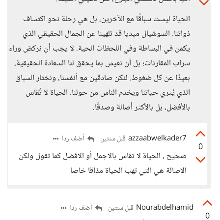
الحياة ليست سباقًا مع الآخرين، بل هي رحلة نحو اكتشاف
ذواتنا. السوشيال ميديا قد تلهينا عن الجمال الحقيقي الذي
يكمن في البساطة وفي اللحظات الحية. لا يجب أن نركض وراء
سراب المقارنات؛ بل أن نعيش بما يحقق لنا السعادة الحقيقية،
بعيدًا عن كل ضغوط. لنكن صادقين مع أنفسنا، ونختار السباق
الذي يُثري حياتنا ويخدم الناس من حولنا. الحياة لا تُقاس
بالأفضل، بل بالأكثر أصالة وصدقًا.
azzaabwelkader7
أضف ردا
قبل سنتين
0
صحيح ، الحياة لا تقاس بالاجمل أو الافضل كما تقول ولكن
الاصالة هي التي تهب الحياة مذاقا خاصا
Nourabdelhamid
أضف ردا
قبل سنتين
0