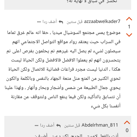
'نخسر' في سباق لا نهاية له؟
azzaabwelkader7
أضف ردا
قبل سنتين
1
موضوع يمس مجتمع السوشيال ميديا ، حقا انه عالم غرق تماما
في السراب حيث يعتقد رواد مواقع التواصل الاجتماعي انهم
سيصلون لشيء لم يصل اليه غيرهم ثم يحلمون بفرص اعلى ثم
يتحسرون انهم لم يعملوا الافضل فالافضل ولكن الحياة ليست
هكذا ، الدنيا ليست مجرد فراغات فضائية للاتصال ولكن الحياة
تحوي الكثير من المتع مثل متعة الجهاد بالنفس وبالكلمة والكون
يحوي جمال الطبيعة من شمس وأشجار وبحار وأنهار ، ولهذا علينا
أن نتسابق بالتأكيد ولكن فيما ينفع الناس ولنتوقف عن مقارنة
أنفسنا بكل شيء
Abdelrhman_811
أضف ردا
قبل سنتين
0
أنتِ بالفعل لامستي الجرح، لكن دعيني أضيف: