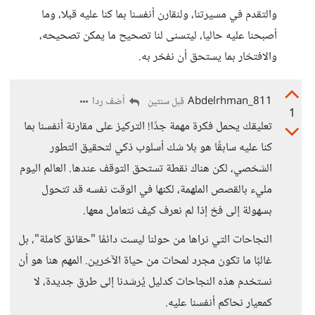
والتقدم في مسيرتنا، ولنقارن أنفسنا بما كنا عليه قبلا، وما
أصبحنا عليه حاليا، ليتسنى لنا تصحيح ما يمكن تصحيحه،
والافتخار بما يستحق أن نفخر به.
Abdelrhman_811
أضف ردا
قبل سنتين
1
تعليقك يحمل فكرة مهمة جدًا! التركيز على مقارنة أنفسنا بما
كنا عليه سابقًا هو بلا شك أسلوب ذكي لتحقيق التطور
الشخصي، لكن هناك نقطة تستحق التوقف عندها. العالم اليوم
مليء بالقصص الملهمة، لكنها في الوقت نفسه قد تتحول
بسهولة إلى فخ إذا لم نعرف كيف نتعامل معها.
النجاحات التي نراها من حولنا ليست دائمًا "حقائق كاملة"، بل
غالبًا ما تكون مجرد لمحات من حياة الآخرين. المهم هنا هو أن
نستخدم هذه النجاحات كدليل يُرشدنا إلى طرق جديدة، لا
كمعيار نحاكم أنفسنا عليه.