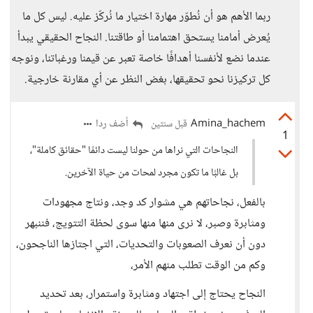
ربما الأهم هو أن نُطوّر مهارة اختيار ما نُركّز عليه. ليس كل ما
يُعرض أمامنا يستحق اهتمامنا أو طاقتنا. النجاح الحقيقي يبدأ
عندما نضع لأنفسنا أهدافًا خاصة تعبر عن قيمنا ورغباتنا، ونوجه
كل تركيزنا نحو تحقيقها، بغض النظر عن أي مقارنة خارجية.
Amina_hachem
أضف ردا
قبل سنتين
1
النجاحات التي نراها من حولنا ليست دائمًا "حقائق كاملة"،
بل غالبًا ما تكون مجرد لمحات من حياة الآخرين.
بالفعل، نجاحاتهم هي مشوار كد وجد، ونتاج مجهودات
ومثابرة وصبر، لا نرى منها منها سوى لحظة التتويج، فننبهر
دون أن نعرف الصعوبات والتحديات، التي اجتازها الناجحون،
وكم من الوقت تطلب منهم الأمر،
النجاح يحتاج إلى اجتهاد ومثابرة واستمرار، بعد تحديد