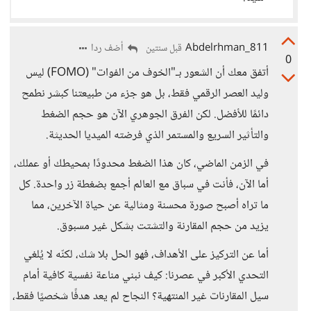
Abdelrhman_811
أضف ردا
قبل سنتين
0
أتفق معك أن الشعور بـ"الخوف من الفوات" (FOMO) ليس
وليد العصر الرقمي فقط، بل هو جزء من طبيعتنا كبشر نطمح
دائمًا للأفضل. لكن الفرق الجوهري الآن هو حجم الضغط
والتأثير السريع والمستمر الذي فرضته الميديا الحديثة.
في الزمن الماضي، كان هذا الضغط محدودًا بمحيطك أو عملك،
أما الآن، فأنت في سباق مع العالم أجمع بضغطة زر واحدة. كل
ما تراه أصبح صورة محسنة ومثالية عن حياة الآخرين، مما
يزيد من حجم المقارنة والتشتت بشكل غير مسبوق.
أما عن التركيز على الأهداف، فهو الحل بلا شك، لكنّه لا يُلغي
التحدي الأكبر في عصرنا: كيف نبني مناعة نفسية كافية أمام
سيل المقارنات غير المنتهية؟ النجاح لم يعد هدفًا شخصيًا فقط،