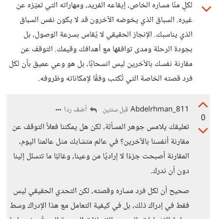
لكلٍ منّا مساره الخاص، إيقاعه الفريد، ومهاراته التي تميّزه عن
غيره. السباق الذي يخوضه الآخرون قد لا يكون نفس السباق
الذي يناسبك. الإنجاز الحقيقي لا يُقاس بسرعة الوصول، بل
بجودة الرحلة ومدى توافقها مع أهدافك وقيمك. التوقف عن
مقارنة نفسك بالآخرين ليس انسحابًا، بل هو وعي عميق بأن لكل
فرد قصته الخاصة التي تُكتب وفقًا لإمكاناته وظروفه.
Abdelrhman_811
أضف ردا
قبل سنتين
0
تعليقك يلامس جوهر المسألة، لكن هل يمكننا فعلاً التوقف عن
مقارنة أنفسنا بالآخرين؟ في عالم متشابك مثل عالمنا اليوم،
المقارنة أصبحت جزءًا لا إراديًا من وعينا، وغالبًا ما تتسلل إلينا
دون أن ندرك.
صحيح أن لكل فرد مساره وقصته، لكن التحدي الحقيقي ليس
فقط في إدراك ذلك، بل في كيفية التعامل مع هذا الإدراك وسط