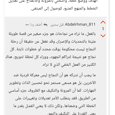
الهدف ووضع خطة، والتحلي بالمرونة والانفتاح على تعديل
الخطط والمنهج المتبع، للوصول إلى المبتغى.
Abdelrhman_811
أضف ردا
قبل سنتين
1
بالفعل، ما نراه من نجاحات هو جزء صغير من قصة طويلة
مليئة بالتحديات والإصرار، وقد نغفل عن حقيقة أن رحلة
النجاح ليست محكومة بوقت محدد أو خطوات ثابتة. كل
نجاح هو نتيجة لتراكم الجهود، ووراء كل لحظة تتويج، هناك
الكثير من العمل الخفي الذي لا نراه.
ما يجب أن ندركه هو أن النجاح ليس معركة فردية ضد
الآخرين، بل هو مسعى مستمر نحو تحسين الذات وتطوير
المهارات. كما أن المرونة والتكيف مع الظروف جزء أساسي
من الطريق، فقد يتطلب الأمر تعديلات وتغييرات على
الخطة التي وضعناها، ولكن ذلك لا يعني الفشل بقدر ما
يعني القدرة على التكيف والنمو.