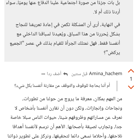
بل بات جزءًا من صورة اجتماعية علينا الدفاع عنها يوميًا، سواء
أردنا ذلك أم لا.
في النهاية، أرى أن المشكلة تكمن في إعادة تعريفنا للنجاح
بشكل يُحررنا من هذا السباق، ويُعيدنا لسباقنا الداخلي مع
أنفسنا فقط. فهل نمتلك الجرأة للقيام بذلك في عصر "الجميع
يركض"؟
Amina_hachem
أضف ردا
قبل سنتين
1
أم أننا بحاجة للوقوف والتوقف عن مقارنة أنفسنا بكل شيء؟
من المهم بمكان، معرفة ما يروج من حولنا من تطورات،
ونجاحات وإنجازات، ولكن دون أن نقارن أنفسنا بأشخاص لا
نعرف عن مساراتهم وظروفهم شيئا، حيوات الناس سبلا خاصة
جدا، وتجارب لصيقة بأصحابها. الأهم أن نرسم لأنفسنا أهدافا
نلاحقها، وأحلاما نسعى دائما لتحقيقها، ونركز على تطوير ذواتنا