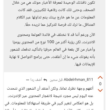
تكون نافذتك الوحيدة لمعرفة الأخبار حولك هي من خلال
الصحف، وحتى تلك كانت رفاهية للكثيرين، فقد كانت
المعلومات عن ما هو خارج بيتك يتم تداولها عبر الكلام
المتناقل، ما ترك لك فرصة للتركيز عما تريده حقًا.
الآن ورغم أننا قد لا نختلف في فائدة العولمة ومحتوى
الانترنت، لكن رؤية أكثر من 100 نوع من المحتوى يوميًا
وأخبار من كل بقعة في العالم حرفيًا بالتأكيد تدفعك للشعور
بأنه يفوتك شيء ما إن أغلقت، حتى برامج التواصل لا نهاية
للإيمائات فيها.
Abdelrhman_811
أضف ردا
قبل سنتين
0
أتفهم وجهة نظرك تمامًا، ولكن أعتقد أن الشعور الذي نتحدث
عنه اليوم ليس مجرد نتيجة لانفجار المحتوى عبر الإنترنت،
بل هو انعكاس لتغير كبير في طريقة استهلاكنا للمعلومات. في