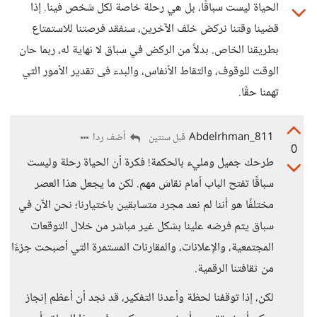
الحياة ليست سباقًا، بل هي رحلة خاصة لكل شخص فينا. إذا
قضينا وقتنا نركض خلف الآخرين، سنفقد فرصتنا للاستمتاع
بطريقنا الخاص. بدلاً من الركض في سباق لا نهاية له، ربما حان
الوقت للوقوف، والتقاط الأنفاس، والبدء فى تقدير الأمور التي
تهمنا حقًا.
Abdelrhman_811
أضف ردا
قبل سنتين
0
طرحك جميل ومليء بالحكمة! فكرة أن الحياة رحلة وليست
سباقًا تفتح الباب أمام نقاش مهم. لكن ما يجعل هذا العصر
مختلفًا هو أننا لم نعد مجرد متسابقين باختيارنا؛ نحن الآن في
سباق يتم فرضه علينا بشكل غير مباشر من خلال التوقعات
المجتمعية، والإعلانات، والمقارنات المستمرة التي أصبحت جزءًا
من ثقافتنا الرقمية.
لكن، إذا توقفنا لحظة وأعدنا التفكير، قد نجد أن أعظم إنجاز