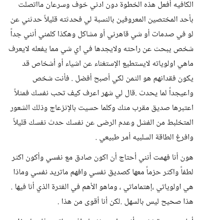
الكافيه أفعل هذه الخطوة دون ادني خوف وسرعان مااتصلت
بأحد المختصين المعروفين بالنسبة لي فحدثته قليلاً حدثني عن
لو في صدمات أو شي قاهرني أو مشاكل وهكذا كلمني أنني جداً
شخص يبحث عن راحته ولايجدها في اي شي مما يفعله لايعرف
ماهي اولوياته لايستطيع الإستغناء عن اشياء أو أشخاص قد
يكون فقدانهم هو الثمن لكي أصبح أفضل . فأنت شخص
واعيجداً لما يحدث .قال لي شهر اعرف كيف تحب نفسك فمثلاً
اعتبرها صديق مقرب منك وكلما حسيت بالإنزعاج وذلك الشعور
المتخلبط من الفشل وعدم الرضى عن نفسك حدث نفسك قليلاً
وافرغ الطاقة السلبيه أمر طبيعي .
هون أنا فهمت أنني أحتاج أن اكون صادق مع نفسي وأكون اكثر
لطفاً واكثر حزماً معها كصديق نفسي وافهم ماتريد نفسي وماذا
هي اولوياتي ،إهتماماتي ، وماهو الأهم في الفترة الذي أنا فيها .
هذا صحيح ليس بالسهل .لكن أنا أقوى من هذا .