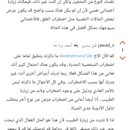
نفسك كنوع من التحفيز، ولكن إن كنت غير ذلك، فيمكنك زيارة
أخصائي نفسي لأن إن لم يكن هناك سبب واضح قد يكون عرض
لبعض الحالات النفسية مثل اضطراب القلق، فالأخصائي
سيوجهك بشكل أفضل في هذه الحالة
jawad_x
أضف ردا
قبل سنتين
1
كما قال الأخ
ما ذكرته ينطبق تماما على
@Abdelrahman212
اضطراب الشخصية الحدية, وقد يكون هناك احتمال كبير أنك
تعاني من هذا المشكل فعلا. ربما لديك أعراض أخرى أنت غير
مدرك أنها بسبب الاضطراب...وفي كل الأحوال ما ذكرته ليس
بالأمر العادي ودليل على وجود اضطراب ولابد من زيارة
الطبيب...أنا أيضا أعاني من اضطراب مزمن من نوع آخر يتطلب
تناول الأدوية مدى الحياة.
لذا لا تتردد من زيارة الطبيب لأن هذا هو الحل الفعال الذي تبحث
عنه, غير ذلك ستبقى تائها في دوامة قد توصلك لما قد لا يحمد