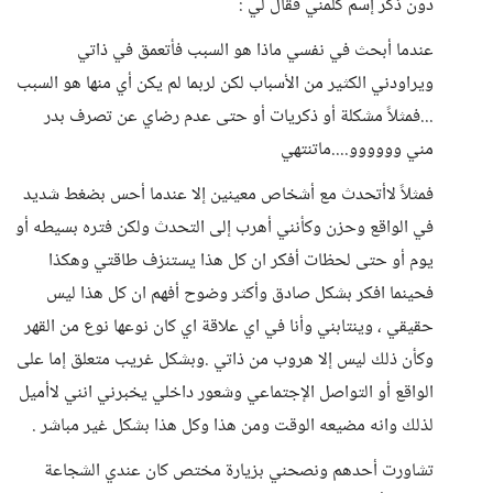
دون ذكر إسم كلمني فقال لي :
عندما أبحث في نفسي ماذا هو السبب فأتعمق في ذاتي
ويراودني الكثير من الأسباب لكن لربما لم يكن أي منها هو السبب
...فمثلاً مشكلة أو ذكريات أو حتى عدم رضاي عن تصرف بدر
مني وووووو....ماتنتهي
فمثلاً لاأتحدث مع أشخاص معينين إلا عندما أحس بضغط شديد
في الواقع وحزن وكأنني أهرب إلى التحدث ولكن فتره بسيطه أو
يوم أو حتى لحظات أفكر ان كل هذا يستنزف طاقتي وهكذا
فحينما افكر بشكل صادق وأكثر وضوح أفهم ان كل هذا ليس
حقيقي ، وينتابني وأنا في اي علاقة اي كان نوعها نوع من القهر
وكأن ذلك ليس إلا هروب من ذاتي .وبشكل غريب متعلق إما على
الواقع أو التواصل الإجتماعي وشعور داخلي يخبرني انني لاأميل
لذلك وانه مضيعه الوقت ومن هذا وكل هذا بشكل غير مباشر .
تشاورت أحدهم ونصحني بزيارة مختص كان عندي الشجاعة