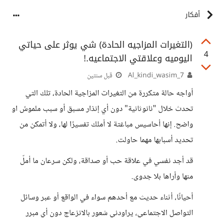
أفكار
(التغيرات المزاجيه الحادة) شي يوثر على حياتي
4
اليوميه وعلاقتي الاجتماعيه.!
Al_kindi_wasim_7
قبل سنتين
أواجه حالة متكررة من التغيرات المزاجية الحادة، تلك التي
تحدث خلال "نانوثانية" دون أي إنذار مسبق أو سبب ملموسً او
واضح. إنها أحاسيس مباغتة لا أملك تفسيرًا لها، ولا أتمكن من
تحديد أسبابها مهما حاولت.
قد أجد نفسي في علاقة حب أو صداقة، ولكن سرعان ما أملّ
منها وأراها بلا جدوى.
أحيانًا، أثناء حديث مع أحدهم سواء في الواقع أو عبر وسائل
التواصل الاجتماعي، يراودني شعور بالانزعاج دون أي مبرر