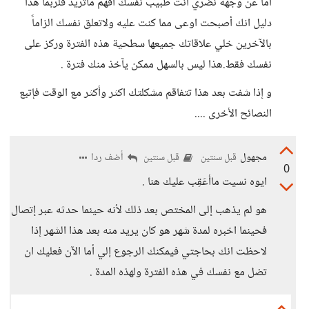
أما عن وجهة نضري أنت طبيب نفسك افهم ماتريد فلربما هذا
دليل انك أصبحت اوعى مما كنت عليه ولاتعلق نفسك الزاماً
بالآخرين خلي علاقاتك جميعها سطحية هذه الفترة وركز على
نفسك فقط.هذا ليس بالسهل ممكن يآخذ منك فترة .
و إذا شفت بعد هذا تتفاقم مشكلتك اكثر وأكثر مع الوقت فإتبع
النصائح الأخرى ....
مجهول
أضف ردا
قبل سنتين
قبل سنتين
0
ايوه نسيت ماأعَقِب عليك هنا .
هو لم يذهب إلى المختص بعد ذلك لأنه حينما حدثه عبر إتصال
فحينما اخبره لمدة شهر هو كان يريد منه بعد هذا الشهر إذا
لاحظت انك بحاجتي فيمكنك الرجوع إلي أما الآن فعليك ان
تضل مع نفسك في هذه الفترة ولهذه المدة .