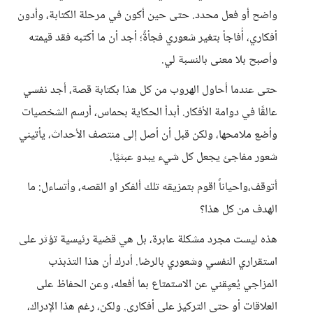
واضح أو فعل محدد. حتى حين أكون في مرحلة الكتابة، وأدون
أفكاري، أُفاجأ بتغير شعوري فجأةً؛ أجد أن ما أكتبه فقد قيمته
وأصبح بلا معنى بالنسبة لي.
حتى عندما أحاول الهروب من كل هذا بكتابة قصة، أجد نفسي
عالقًا في دوامة الأفكار. أبدأ الحكاية بحماس، أرسم الشخصيات
وأضع ملامحها، ولكن قبل أن أصل إلى منتصف الأحداث، يأتيني
شعور مفاجئ يجعل كل شيء يبدو عبثيًا.
أتوقف،واحياناً اقوم بتمزيقه تلك ألفكر او القصه، وأتساءل: ما
الهدف من كل هذا؟
هذه ليست مجرد مشكلة عابرة، بل هي قضية رئيسية تؤثر على
استقراري النفسي وشعوري بالرضا. أدرك أن هذا التذبذب
المزاجي يُعيِقني عن الاستمتاع بما أفعله، وعن الحفاظ على
العلاقات أو حتى التركيز على أفكاري. ولكن، رغم هذا الإدراك،