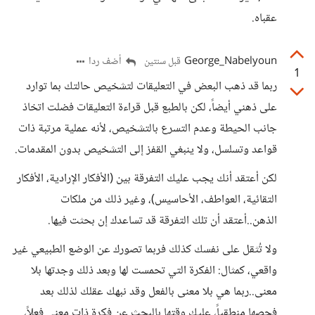
عقباه.
George_Nabelyoun
أضف ردا
قبل سنتين
1
ربما قد ذهب البعض في التعليقات لتشخيص حالتك بما توارد
على ذهني أيضاً، لكن بالطبع قبل قراءة التعليقات فضلت اتخاذ
جانب الحيطة وعدم التسرع بالتشخيص، لأنه عملية مرتبة ذات
قواعد وتسلسل، ولا ينبغي القفز إلى التشخيص بدون المقدمات.
لكن أعتقد أنك يجب عليك التفرقة بين (الأفكار الإرادية، الأفكار
التقائية، العواطف، الأحاسيس)، وغير ذلك من ملكات
الذهن..أعتقد أن تلك التفرقة قد تساعدك إن بحثت فيها.
ولا تُثقل على نفسك كذلك فربما تصورك عن الوضع الطبيعي غير
واقعي، كمثال: الفكرة التي تحمست لها وبعد ذلك وجدتها بلا
معنى..ربما هي بلا معنى بالفعل وقد نبهك عقلك لذلك بعد
فحصها منطقياً، عليك وقتها بالبحث عن فكرة ذات معنى فعلاً،