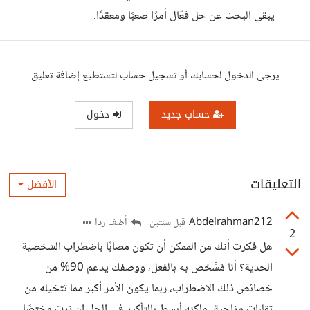
يبقى البحث عن حل فعّال أمرًا صعبًا ومعقدًا.
يرجى الدخول لحسابك أو تسجيل حساب لتستطيع إضافة تعليق
حساب جديد
دخول
التعليقات
الأفضل
Abdelrahman212
أضف ردا
قبل سنتين
2
هل فكرت أنك من الممكن أن تكون مصابًا باضطراب الشخصية
الحدية؟ أنا مُشّخص به بالفعل، ووصفك يدعم 90% من
خصائص ذلك الاضطراب، ربما يكون الأمر أكبر مما تتخيله من
تقلبات مزاجية، ولكنه أبسط بالتأكيد في الحل إن زرت مختصًا.