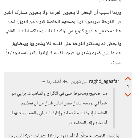
بالمشاحنات.
وربما السبب أن البعض لا يحبون الفرحة ولا يحبون مشاركة الغير
في الفرحة فيريدون ترك بصمتهم الخاصة كنوع من القول: نحن
هنا ومحدش هيفرح كنوع من توكيد الذات ومعاكسة التيار العام.
والبعض قد يستكثر الفرحة على نفسه فلا يشعر بها ويتضايق
عندما يرى غيره يشعر بها فيجد نفسه لا إرادياً يكدر نفسه وطبعاً
غيره.
raghd_agaafar
أضف ردا
قبل شهرين
1
هذا صحيح وملحوظ حتى في الأفراح والمناسبات، برأيي هو
خطأ في برمجة عقول بعض الناس فبدل من أن تعطيهم
المناسبة إثارة للفرحة تعطيهم إثارة للعدوان والشجار ولا تهدأ
أعصابهم إلا بالمشاحنات.
والسفر للاستماع مثلًا. أنا أستغرب، لماذا يتشاجرون؟ أليس من