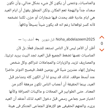
والمناسبات، ونتمنى أن يكون كل شيء بشكل مثالي، وأن نكون
سعداء جداً والبهجة تعم المكان، ولكن المنطق يقول أن ايام العيد
هي ايام عادية فقد يحدث فيها شجارات أو حزن، لكننا نضخمه
لأنه كسر توقعاتنا رغم انه قد يكون شيئاً بسيطاً وتافهاً.
Noha_abdelazeem2025
أضف ردا
قبل شهرين
0
أظن أن الأمر ليس لأن الناس تستعد للشجار فعلًا، بل لأن
المناسبات نفسها تضغط الجميع قبل العيد تجد البيت يريد ترتيبًا،
والمصاريف تزيد، والزيارات والمجاملات تتراكم، وكل شخص
يحاول إنهاء عشرين شيئًا في يومين فقط، فيصبح التوتر حاضرًا
عند أبسط موقف. لذلك قد يبدو لنا أن الكون كله يتشاجر قبل
العيد، بينما الحقيقة أن أعصاب الناس تكون مرهقة أكثر من
المعتاد. حتى الطوابير في المحلات و ماكينات الصرافة وكأنها
اختبار صبر جماعي رسمي قبل دخول العيد لذلك أعتقد أن العيد
بريء، والمتهم الحقيقي هو الإرهاق الجماعي المتنكر في هيئة