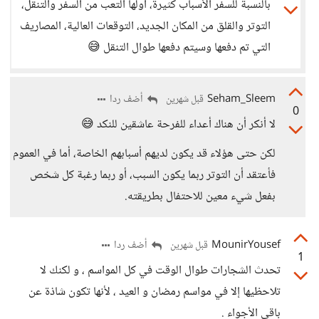
بالنسبة للسفر الأسباب كثيرة، أولها التعب من السفر والتنقل،
التوتر والقلق من المكان الجديد، التوقعات العالية، المصاريف
التي تم دفعها وسيتم دفعها طوال التنقل 😅
Seham_Sleem
أضف ردا
قبل شهرين
0
لا أنكر أن هناك أعداء للفرحة عاشقين للنكد 😅
لكن حتى هؤلاء قد يكون لديهم أسبابهم الخاصة، أما في العموم
فأعتقد أن التوتر ربما يكون السبب، أو ربما رغبة كل شخص
بفعل شيء معين للاحتفال بطريقته.
MounirYousef
أضف ردا
قبل شهرين
1
تحدث الشجارات طوال الوقت في كل المواسم ، و لكنك لا
تلاحظيها إلا في مواسم رمضان و العيد ، لأنها تكون شاذة عن
باقي الأجواء .