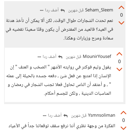
Seham_Sleem
أضف ردا
قبل شهرين
0
نعم تحدث الشجارات طوال الوقت، لكن ألا يمكن أن نأخذ هدنة
في العيد؟ فالعيد من المفترض أن يكون وقتًا سعيدًا نقضيه في
سعادة ومرح وزيارات وهكذا.
MounirYousef
أضف ردا
قبل شهرين
0
يقول وليم فوكنر في روايته الأشهر " الصخب و العنف " إن
الإنسان إذا امتنع عن فعل شئ ، دفعه جسده بالحيلة إلى عمله
" ، و أعتقد أن الناس تحاول فعلا تجنب الشجار في رمضان و
المناسبات الدينية ، ولكن للجسم أحكام.
Ysmnsoliman
أضف ردا
قبل شهرين
0
الفكرة من وجهة نظري أننا نرفع سقف توقعاتنا جداً في الأعياد