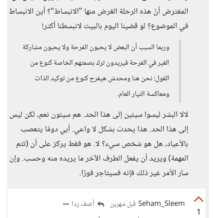
المفترض أنّ هذه الرحلة الغرض منها "الانبساط"؟ أين الانبساط
في الموضوع؟ لو قضينا اليوم بالبيت لانبسطنا أكثر!
وربما السبب أن البعض لا يحبون الفرحة ولا يحبون مشاركة
الغير في الفرحة فيريدون ترك بصمتهم الخاصة كنوع من
القول: نحن هنا ومحدش هيفرح كنوع من توكيد الذات
ومعاكسة التيار العام.
لالا البشر ليسوا سيئين إلى هذا الحد. هم سيئون نعم، لكن ليس
إلى هذا الحد. هذا يحدث بشكل لا واعي. أبي دومًا يتعصب
بالأعياد، هل هو شخص سيء؟ لا. هو فقط يركز على أن (تتم
المهمة) ويريد أن يفعل الطرف الآخر ما يريده منه وحسب. وإن
سار الأمر غير ذلك فإنه فسيتاجر فورًا.
Seham_Sleem
أضف ردا
قبل شهرين
1