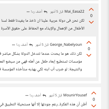
Mai_Easa22
أضف ردا
قبل 5 أشهر
0
لكن نحن فى دولة عربية علينا ان ناخذ ما يفيدنا فقط لسنا
الأطفال من الإهمال والإيذاء مع الحفاظ على حقوق الأسرة 
George_Nabelyoun
أضف ردا
قبل 5 أشهر
0
لكن ذلك هو ما يحدث عندما تتدخل الدولة بشكل مباشر في 
مؤسسات تستطيع إبعاد طفل عن أهله فهي من سيضع المعايير 
والنتيجة: لو ضرب أب ابنه لكي يهذبه ستأخذه المؤسسة في
MounirYousef
أضف ردا
قبل 5 أشهر
0
أظن أن هذه الفكرة، رغم جودتها إلا أنها مستحيلة التطبيق 