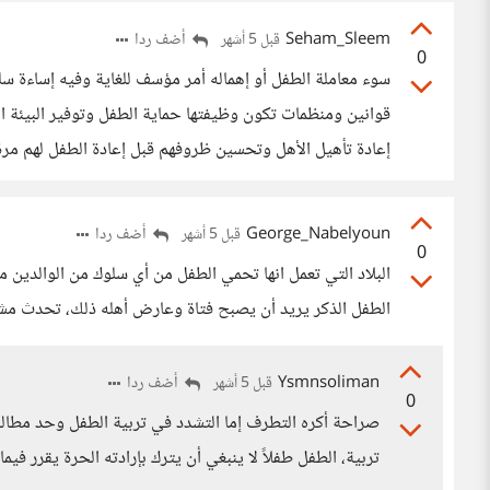
Seham_Sleem
أضف ردا
قبل 5 أشهر
0
سوء معاملة الطفل أو إهماله أمر مؤسف للغاية وفيه إساءة س
قوانين ومنظمات تكون وظيفتها حماية الطفل وتوفير البيئة الم
إعادة تأهيل الأهل وتحسين ظروفهم قبل إعادة الطفل لهم مرة
George_Nabelyoun
أضف ردا
قبل 5 أشهر
0
البلاد التي تعمل انها تحمي الطفل من أي سلوك من الوالدين مث
الطفل الذكر يريد أن يصبح فتاة وعارض أهله ذلك، تحدث مشكل
Ysmnsoliman
أضف ردا
قبل 5 أشهر
0
صراحة أكره التطرف إما التشدد في تربية الطفل وحد مطالبه و
تربية، الطفل طفلاً لا ينبغي أن يترك بإرادته الحرة يقرر في