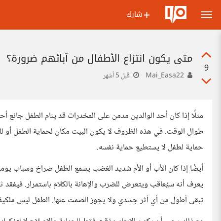
شارك
متى يكون انتزاع الأطفال من آبائهم ضرورة؟
9
Mai_Easa22
قبل 5 أشهر
مثلًا إذا كان أحد الوالدين مدمن على المخدرات قد ينام الطفل جائع أح
طوال الوقت. في هذه الظروف لا يكون البيت مكان لحماية الطفل أو ل
حماية لطفل لا يستطيع حماية نفسه.
أيضًا إذا كان الأب أو الأم شديد الغضب يسمع الطفل صراخ وسباب يومي
يعرف أنه سيُعاقب ويتعرض للضرب والإهانة بالكلام باستمرار. فيفقد ث
تبقى أطول من أي أثر جسدي ولا يجوز الصمت عنها. الطفل ليس ملكية خا