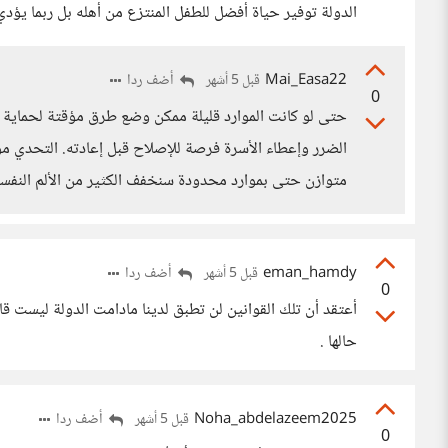
الدولة توفير حياة أفضل للطفل المنتزع من أهله بل ربما يؤدي ا
Mai_Easa22
أضف ردا
قبل 5 أشهر
0
حتى لو كانت الموارد قليلة ممكن وضع طرق مؤقتة لحماية ال
الضرر وإعطاء الأسرة فرصة للإصلاح قبل إعادته. التحدي موج
متوازن حتى بموارد محدودة سنخفف الكثير من الألم النفس
eman_hamdy
أضف ردا
قبل 5 أشهر
0
أعتقد أن تلك القوانين لن تطبق لدينا مادامت الدولة ليست قاد
حالها .
Noha_abdelazeem2025
أضف ردا
قبل 5 أشهر
0