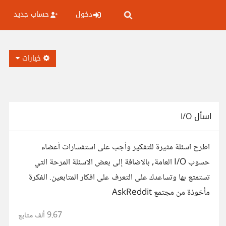
دخول
حساب جديد
خيارات
اسأل I/O
اطرح اسئلة مثيرة للتفكير وأجب على استفسارات أعضاء
حسوب I/O العامة, بالاضافة إلى بعض الاسئلة المرحة التي
تستمتع بها وتساعدك على التعرف على افكار المتابعين. الفكرة
مأخوذة من مجتمع AskReddit
9.67 ألف
متابع