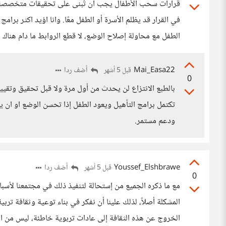
قرارات سحب الأطفال يجب أن تُبنى على تحقيقات متخصصة وت
في القرار قد يظلم الأسرة أو الطفل معًا. وانا اؤيد اكثر برا
الطفل مع محاولة إصلاح الوضع، لا قطع الروابط ما دام هناك أ
Mai_Easa22
أضف ردا
قبل 5 أشهر
0
بالطبع الانتزاع لن يحدث من أول مرة ولا قبل تحقيق وتقيي
تكتمل برامج التأهيل ويعود الطفل إذا تحسن الوضع او ان ي
ودعم مستمر.
Youssef_Elshbrawe
أضف ردا
قبل 5 أشهر
0
مع ما ذكره الجميع من إستحالة لتنفيذ ذلك في مجتمعنا لأسب
المشكلة أصلاً، لذلك علينا أن نفكر في بناء توعية وثقافة ت
الخروج عن هذه الثقافة إلى عادات تربوية خاطئة، ليس من المن