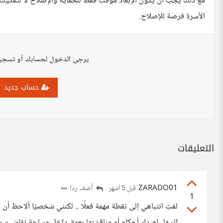
مع ذلك يجب أن يكون الإبعاد مؤقت فقط للحماية والإصلاح لا لتفكيك ا
الأسرة فرصة للإصلاح.
يرجى الدخول لحسابك أو تسجي
حساب جديد
التعليقات
ZARADO01
أضف ردا
قبل 5 أشهر
1
لفتِ انتباهي إلى نقطة مهمة فعلًا .. لكنني شخصيًا ألاحظ أن 
السهل إصدار أحكام أو مناقشتها بعمق داخل مساحة نقاش سري