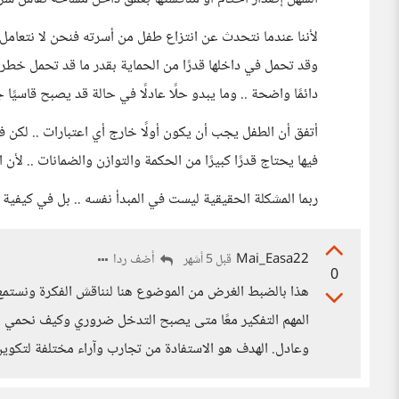
لأننا عندما نتحدث عن انتزاع طفل من أسرته فنحن لا نتعامل م
وقد تحمل في داخلها قدرًا من الحماية بقدر ما قد تحمل خطر 
دائمًا واضحة .. وما يبدو حلًا عادلًا في حالة قد يصبح قاسيًا 
أتفق أن الطفل يجب أن يكون أولًا خارج أي اعتبارات .. لكن
فيها يحتاج قدرًا كبيرًا من الحكمة والتوازن والضمانات .. لأن
ربما المشكلة الحقيقية ليست في المبدأ نفسه .. بل في كيفي
Mai_Easa22
أضف ردا
قبل 5 أشهر
0
هذا بالضبط الغرض من الموضوع هنا لنناقش الفكرة ونستمع ل
المهم التفكير معًا متى يصبح التدخل ضروري وكيف نحمي ا
وعادل. الهدف هو الاستفادة من تجارب وآراء مختلفة لتكو