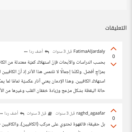
التعليقات
FatimaAlJardaly
أضف ردا
قبل 3 سنوات
0
بحسب الدراسات والأبحاث فإنّ استهلاك كميّة معتدلة من الكاف
بمزاجٍ أفضل. ولكنّنا إجمالًا لا نلتمس هذا الأثر إذ أنّ الكافيين
استهلاك الكافيين. وهذا الإدمان يعني آثار عكسيّة تمامًا لما 
حالة اليقظة بشكل مزعج وزيادة خفقان القلب وغيرها من الأع
raghd_agaafar
أضف ردا
قبل 3 سنوات
قبل 3 سنوات
0
بل حقيقة؛ فالقهوة تحتوي على مركب (الكافيين)، والكافيين -