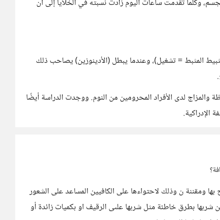
سم، وكلما تقدمت ساعات اليوم زادت نسبته في الخلايا إلى أن
(تثبيط المثبط = تشغيل)، وعندما يبطل (الأدينوزين) يصاحب ذلك
القهوة يحسن اليقظة والمزاج لدى الأفراد المحرومين من النوم. ووجدت الدراسة أيضًا
ة الإدراكية.
فة؟
ها ومقننة ن وذلك لاحتواءها على الكافيين المساعد على الشعور
من شربها بطرق خاطئة مثل شربها علىى الرقيف او بكميات زائدة أو