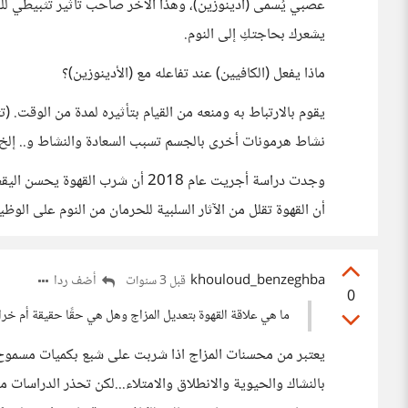
عصبي يُسمى (أدينوزين)، وهذا الأخر صاحب تأثير تثبيطي للج
يشعرك بحاجتكِ إلى النوم.
ماذا يفعل (الكافيين) عند تفاعله مع (الأدينوزين)؟
يقوم بالارتباط به ومنعه من القيام بتأثيره لمدة من الوقت. 
نشاط هرمونات أخرى بالجسم تسبب السعادة والنشاط و.. إلخ.
وجدت دراسة أجريت عام 2018 أن شرب 
أن القهوة تقلل من الآثار السلبية للحرمان من النوم على الوظيف
khouloud_benzeghba
أضف ردا
قبل 3 سنوات
0
ما هي علاقة القهوة بتعديل المزاج وهل هي حقًا حقيقة أم خرا
يعتبر من محسنات المزاج اذا شربت على شبع بكميات مسموح ب
بالنشاك والحيوية والانطلاق والامتلاء...لكن تحذر الدراسات 