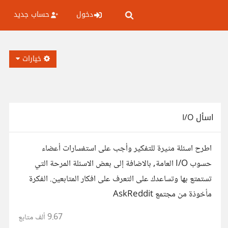
دخول
حساب جديد
خيارات
اسأل I/O
اطرح اسئلة مثيرة للتفكير وأجب على استفسارات أعضاء
حسوب I/O العامة, بالاضافة إلى بعض الاسئلة المرحة التي
تستمتع بها وتساعدك على التعرف على افكار المتابعين. الفكرة
مأخوذة من مجتمع AskReddit
9.67 ألف
متابع