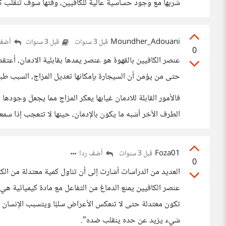
شربها مع وجود حساسية عالية للكافيين، وقتها سوف تنقلب كل
Moundher_Adouani
أضف 
قبل 3 سنوات
قبل 3 سنوات
0
عنصر الكافيين بالقهوة هو عنصر يمدها بقابلية الادمان، أعتقد
حتى من يؤمن أن السيجارة بإمكانها تعديل المزاج، السبب طب
فالأمور القابلة للادمان غيابها يعكر المزاج مما يجعل وجو
الطرف الآخر أشبه ما يكون بالإدمان، حينها لا تتعجب إذا 
Foza01
أضف ردا
قبل 3 سنوات
0
العديد من الدراسات أشارت إلى أن تناول كمية معتدلة من ال
عنصر الكافيين يمنع الدماغ من التفاعل مع مادة كيميائية هي
تكون معتدلة حتى لا تنعكس الأعراض سلبًا ويتسبب الإنسان لن
شيء يزيد عن حده ينقلب ضده".