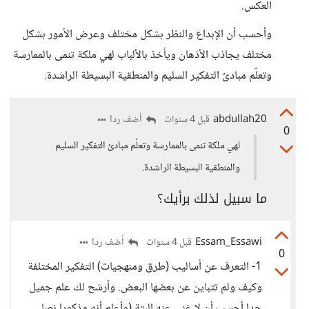
العكس.
وأحسب أن الإبداع والنظر بشكل مختلف وعرض الأمور بشكل
مختلف يجاذب الأذهان ويأخذ بالألباب لهي ملكة تنمى بالممارسة
وتعلّم مبادئ التفكير السليم والمنطقية البسيطة الراشدة.
abdullah20
أضف ردا
قبل 4 سنوات
0
لهي ملكة تنمى بالممارسة وتعلّم مبادئ التفكير السليم
والمنطقية البسيطة الراشدة.
ما سبيل لذلك برأيك؟
Essam_Essawi
أضف ردا
قبل 4 سنوات
0
1- التعرف عن أساليب (طرق ومنهجيات) التفكير المختلفة
وكيف ولم تتباين عن بعضها البعض. وأرشح لك علم جميل
جدا أحسب أن لا غنى عنه البتة (وأعلم أنه مذكورا نصا