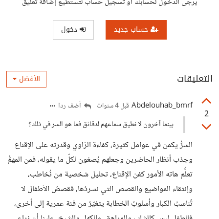
يرجى الدخول لحسابك أو تسجيل حساب لتستطيع إضافة تعليق
حساب جديد
دخول
التعليقات
الأفضل
Abdelouhab_bmrf
أضف ردا
قبل 4 سنوات
2
بينما آخرون لا نطيق سماعهم لدقائق فما هو السر في ذلك؟
السرُّ يكمن في عوامل كثيرة، كفاءة الرّاوي وقدرته على الإقناع
وجذب أنظار الحاضرين وجعلهم يُصغون لكلّ ما يقوله، فمن المهمُّ
تعلُّم هاته الأمور كفن الإقناع، تحليل شخصية من نُخاطب،
وإنتقاء المواضيع والقصص التي نسردُها، فقصصُ الأطفال لا
تُناسبُ الكبار وأسلوبُ الخطابة يتغيّرُ من فئة عمرية إلى أخرى،
فالطفل ليس كالشاب والمراهق، والكهل والشيخ، علينا أن نراعي