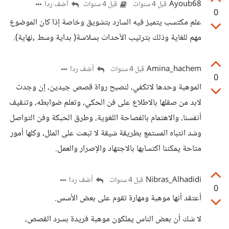
Ayoub68
أضف ردا
قبل 4 سنوات
قبل 4 سنوات
0
علم مكتسب يتميز فيه السارد بتشويق وخاصة إذا كان الموضوع
مهم للغاية وذلك بترتيب الأحداث بسلاسة( بداية وسط ,نهاية).
Amina_hachem
أضف ردا
قبل 4 سنوات
0
الموهبة وحدها لاتكفي، لنصبح رواة قصص جيدين، إن وجدت
لابد من صقلها بالاطلاع على فن الحكي، وتعلم ضوابطه، وتثقيف
أنفسنا، والاهتمام بالفصاحة اللغوية، وطرق الحبكة وفن التواصل
وشد انتباه المستمع بطريقة شيقة لا تبعث على الملل، وكلها أمور
متاحة يمكننا اكتسابها بالاجتهاد والإصرار والعمل.
Nibras_Alhadidi
أضف ردا
قبل 4 سنوات
0
أعتقد أنها موهبة ومهارة تقوم على بعض الأسس.
لا شك أن بعض الناس يملكون موهبة فريدة بسرد القصص،