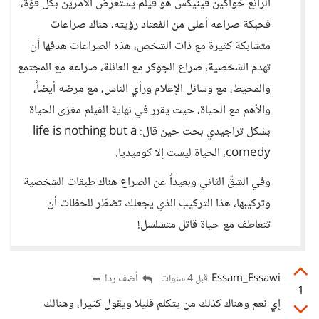
الرائع خواكين فينيكس هو فيلم يستعرض الأمرين بكل قوّة،
فحبكة صراعه أعلى من المُعتاد رؤيته، هناك صراعات
متشابكة كثيرة مع ذات الشخص، هذه الصراعات هدفها أن
تهدم الشخصية، صراع الجوكر مع العائلة، صراعه مع المجتمع
والمحيط، مع وسائل الإعلام ورأي الناس، مع مرضه أيضاً،
والأهم مع الحياة، حيث يقرر في نهاية الفيلم مغزى الحياة
بشكل تراجيدي بحت حين قال: life is nothing but a
comedy، الحياة ليست إلا كوميديا.
وفي الشقّ الثاني وبعيداً عن الصراع هناك طبقات الشخصية
وتركيبها، هذا التركيب الذي يجعلك تضطّر للحظات أن
تتعاطف مع حياة قاتل متسلسل!
Essam_Essawi
أضف ردا
قبل 4 سنوات
1
إي نعم وهناك كذلك من يتكلم قليلا ويقول كثيرا، وهنالك