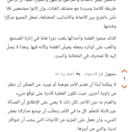
طريقة كلامنا وسردنا مع مختلف الفئات، وإن كانوا مجتمعين فلا
بأس بالمزج بين الأنماط والأساليب المختلفة، لجعل الجميع مركّزا
ومُنتبها.
كذلك محورُ القصّة وأحداثُها يلعبُ دورا هامّا في إثارة المُستمع
واللّعب على أوتاره بجعله يعيشُ القصّة وكأنه فيها، وهذا لا يصلُ
إليه إلاّ مُحترف في الخطابة والسرد.
مجهول
أضف ردا
قبل 4 سنوات
1
لا يمكننا أبدًا أن نعتبر الأمر موهبة أو غيره. من الممكن أن ننظر
من زاوية أخرى، حيث تكون الفطرة قادرة على توقّع شيء
والقيام به دون الآخر. لكن ذلك لا يعني على الإطلاق أن المسألة
غير قابلة للتعلّم. كل ما في الأمر يتطلّب أن نوسّع مداركنا بعض
الشيء، وأن نعمل على المزيد من الأدوات التي يجب أن تتوافر
لدينا، والتي من أبرزها: