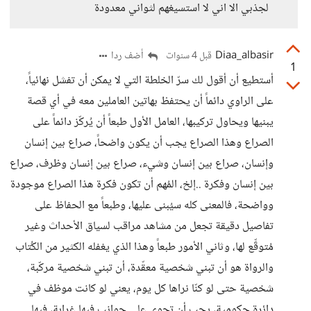
لجذبي الا اني لا استسيغهم لثواني معدودة
Diaa_albasir
أضف ردا
قبل 4 سنوات
1
أستطيع أن أقول لك سرّ الخلطة التي لا يمكن أن تفشل نهائياً،
على الراوي دائماً أن يحتفظ بهاتين العاملين معه في أي قصة
يبنيها ويحاول تركيبها، العامل الأول طبعاً أن يُركّز دائماً على
الصراع وهذا الصراع يجب أن يكون واضحاً، صراع بين إنسان
وإنسان، صراع بين إنسان وشيء، صراع بين إنسان وظرف، صراع
بين إنسان وفكرة ..إلخ، المُهم أن تكون فكرة هذا الصراع موجودة
وواضحة، فالمعنى كله سيُبنى عليها، وطبعاً مع الحفاظ على
تفاصيل دقيقة تجعل من مشاهد مراقب لسياق الأحداث وغير
مُتوقِّع لها، وثاني الأمور طبعاً وهذا الذي يغفله الكثير من الكُتاب
والرواة هو أن تبني شخصية معقّدة، أن تبني شخصية مركّبة،
شخصية حتى لو كنّا نراها كل يوم، يعني لو كانت موظف في
دائرة حكومية، يجب أن تحوي على جوانب فيها غرابة، فيها