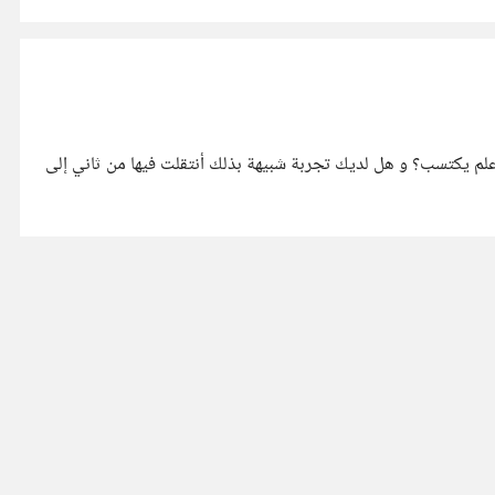
 مستمتعين، بينما آخرون لا نطيق سماعهم لدقائق فما هو السر في ذلك؟ هل هي موهبة ام علم يكتسب؟ و هل لديك تجربة شبيهة بذلك أنتقلت فيها من ثاني إلى