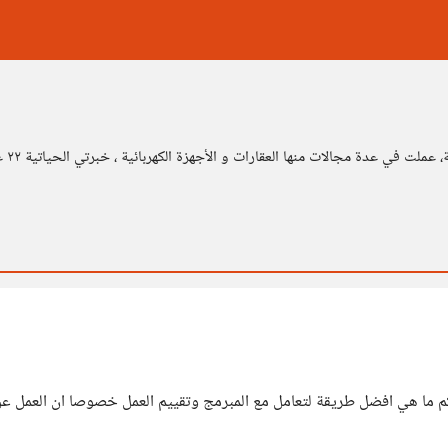
السلام عليكم عندي مشروع برمجي (موقع و تطبيق) من تجاربكم ما هي افضل طريقة لتعامل مع المبرمج و