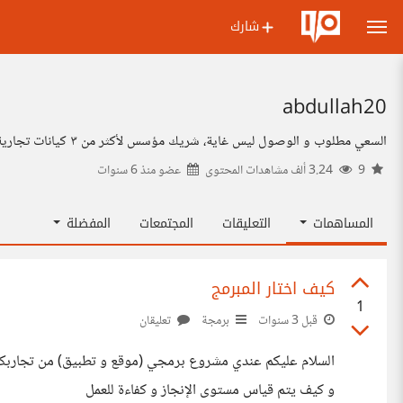
شارك
abdullah20
السعي مطلوب و الوصول ليس غاية، شريك مؤسس لأكثر من ٣ كيانات تجارية، عملت في عدة مجالات منها العقارات و الأجهزة الكهربائية ، خبرتي الحياتية ٢٢ عاماً، تخصصي إدارة مالية و مهتم بإنشاء و تطوير المشاريع
9
3.24 ألف مشاهدات المحتوى
عضو منذ
6 سنوات
المساهمات
التعليقات
المجتمعات
المفضلة
كيف اختار المبرمج
1
قبل 3 سنوات
برمجة
تعليقان
و كيف يتم قياس مستوى الإنجاز و كفاءة للعمل