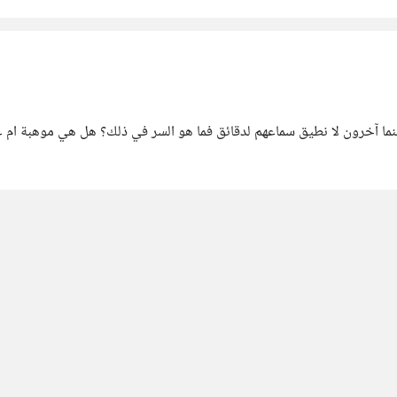
يتحدث أشخاص لساعات طوال، ننصت لهم ونحن