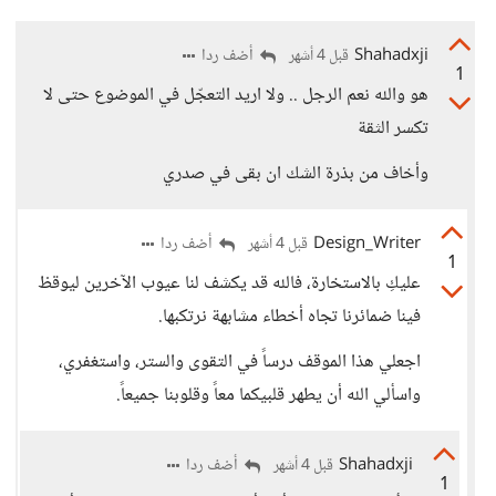
Shahadxji
أضف ردا
قبل 4 أشهر
1
هو والله نعم الرجل .. ولا اريد التعجّل في الموضوع حتى لا
تكسر الثقة
وأخاف من بذرة الشك ان بقى في صدري
Design_Writer
أضف ردا
قبل 4 أشهر
1
عليكِ بالاستخارة، فالله قد يكشف لنا عيوب الآخرين ليوقظ
فينا ضمائرنا تجاه أخطاء مشابهة نرتكبها.
اجعلي هذا الموقف درساً في التقوى والستر، واستغفري،
واسألي الله أن يطهر قلبيكما معاً وقلوبنا جميعاً.
Shahadxji
أضف ردا
قبل 4 أشهر
1