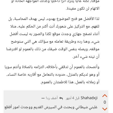
مؤقتًا، لكنه غالبًا يترك أثرًا داخليًا وكذلك المواجهة الحادة أو
الاتهام لن تكون مفيدة.
لذا الأفضل هو فتح الموضوع بهدوء، ليس بهدف المحاسبة، بل
للفهم، مع التركيز على شعورك أنتِ أكثر من الحكم عليه، مثلا
أثناء تصفح جهازي وجدت موقع لكذا والصور به ليست أفضل
شيء، وهنا رده وطريقة تعامله مع سؤالك هي التي ستوضح
موقفه، ويصله بنفس الوقت ضيقك من ذلك بالعموم لو افترضنا
أن نيته شيء آخر.
وأنصحك بالعموم أن تدققي بأخلاقه، التزامه بالصلاة وأنتم سويا
أو وهو لديكم بالمنزل، حدوده بالتعامل مع أقاربه خاصة النساء،
أو زملائه بالعمل، هذا للاطمئنان بالعموم.
Shahadxji
أضف ردا
قبل 4 أشهر
0
غلبني شيطاني وبحثت في السيرش القديم ووجدت امور أفظع