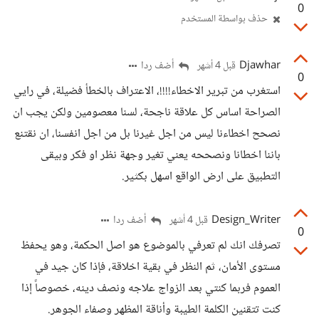
0
حذف بواسطة المستخدم
Djawhar
أضف ردا
قبل 4 أشهر
0
استغرب من تبرير الاخطاء!!!!، الاعتراف بالخطأ فضيلة، في رايي
الصراحة اساس كل علاقة ناجحة، لسنا معصومين ولكن يجب ان
نصحح اخطاءنا ليس من اجل غيرنا بل من اجل انفسنا، ان نقتنع
باننا اخطانا ونصححه يعني تغير وجهة نظر او فكر وبيقى
التطبيق على ارض الواقع اسهل بكثير.
Design_Writer
أضف ردا
قبل 4 أشهر
0
تصرفك انك لم تعرفي بالموضوع هو اصل الحكمة، وهو يحفظ
مستوى الأمان، ثم النظر في بقية اخلاقة، فإذا كان جيد في
العموم فربما كنتي بعد الزواج علاجه ونصف دينه، خصوصاً إذا
كنت تتقنين الكلمة الطيبة وأناقة المظهر وصفاء الجوهر.