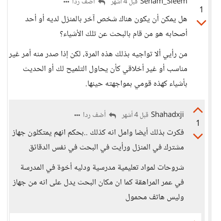
Seham_Sleem
أضف ردا
قبل 4 أشهر
1
هل يمكن أن يكون هناك شخص آخر بالمنزل لديه أو أحد
أصحابه هو من قام بالبحث عن تلك الأشياء؟
من رأيي ألا تواجيه بذلك هذه المرة، لكن إذا صدر منه أمر غير
مناسب أو غير أخلاقي كأن يحاول التلميح لك أو الحديث
بأشياء كهذه قومي بمواجهته حينها.
Shahadxji
أضف ردا
قبل 4 أشهر
1
فكرت بذلك أيضا وامل انه كذلك ..بحكم انهم يمتكلون جهاز
مشترك في المنزل ورأيت في البحث في نفس الدقائق
شروحات لمواد تعليمية مدرسية ودليه أخوة في المدرسة
في عمر المراهقة كما ان مكان البحث يدل على انه من جهاز
وليس هاتف محمول