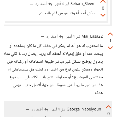
Seham_Sleem
أضف ردا
قبل 4 أشهر
0
ممكن أحد أخوته هو من قام بالبحث.
Mai_Easa22
أضف ردا
قبل 4 أشهر
1
ما استغرب له هو أنه لم يفكر في حذف كل ما كان يشاهده أو
يبحث عنه أو غلق إيميلاته أعتقد أنه يريد إيصال رسالة لكي مثلا
يحاول يوضح بشكل غير مباشر طبيعة اهتماماته أو رغباته قبل
الجواز وممكن يكون نوع من اختبار رد فعلك هل ستتجاهلي أم
ستفتحي الموضوع؟ أو محاولة لفتح باب للكلام في الموضوع
هذا من غير ما يبدأ هو. عمومًا المواجهة أفضل حتى تفهمي
هدفه
George_Nabelyoun
أضف ردا
قبل 4 أشهر
0