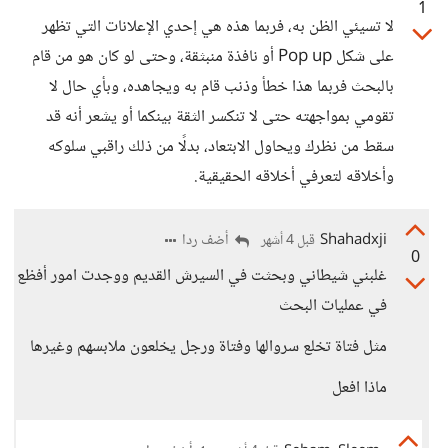
1
لا تسيئي الظن به، فربما هذه هي إحدي الإعلانات التي تظهر
على شكل Pop up أو نافذة منبثقة، وحتى لو كان هو من قام
بالبحث فربما هذا خطأ وذنب قام به ويجاهده، وبأي حال لا
تقومي بمواجهته حتى لا تنكسر الثقة بينكما أو يشعر أنه قد
سقط من نظرك ويحاول الابتعاد، بدلًا من ذلك راقبي سلوكه
وأخلاقه لتعرفي أخلاقه الحقيقية.
Shahadxji
أضف ردا
قبل 4 أشهر
0
غلبني شيطاني وبحثت في السيرش القديم ووجدت امور أفظع
في عمليات البحث
مثل فتاة تخلع سروالها وفتاة ورجل يخلعون ملابسهم وغيرها
ماذا افعل