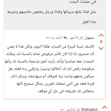
في عمليات البحث
مثل فتاة تخلع سروالها وفتاة ورجل يخلعون ملابسهم وغيرها
ماذا افعل
مجهول
أضف ردا
قبل 4 أشهر
0
للأسف نسبة كبيرة من الشباب هكذا اليوم، ولكن هذا لا يعني
أنه صحيح، لذا إذا كان الأمر مرفوض تماما بالنسبة لك يمكنك
التحدث معه مباشرة وأنك رأيت أمور مزعجة بالنسبة لك وأنها
مرفوضة رفض تام لك أخلاقيا ودينيا، وترقبي ردة فعله، هل
سيكون متفهم ولديه نية للتوقف أم سيهاجمك وينكر ذلك،
فردة فعله هي التي تجعلك تقررين بشكل صحيح لأنها
ستعكس لك طريقته في حل أي موقف
Shahadxji
قبل 4 أشهر