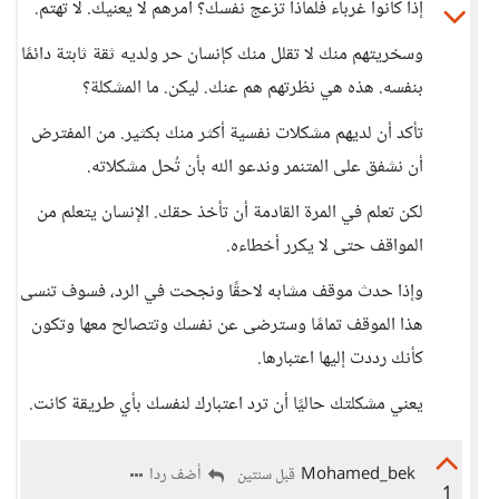
إذا كانوا غرباء فلماذا تزعج نفسك؟ أمرهم لا يعنيك. لا تهتم.
وسخريتهم منك لا تقلل منك كإنسان حر ولديه ثقة ثابتة دائمًا
بنفسه. هذه هي نظرتهم هم عنك. ليكن. ما المشكلة؟
تأكد أن لديهم مشكلات نفسية أكثر منك بكثير. من المفترض
أن نشفق على المتنمر وندعو الله بأن تُحل مشكلاته.
لكن تعلم في المرة القادمة أن تأخذ حقك. الإنسان يتعلم من
المواقف حتى لا يكرر أخطاءه.
وإذا حدث موقف مشابه لاحقًا ونجحت في الرد، فسوف تنسى
هذا الموقف تمامًا وسترضى عن نفسك وتتصالح معها وتكون
كأنك رددت إليها اعتبارها.
يعني مشكلتك حاليًا أن ترد اعتبارك لنفسك بأي طريقة كانت.
Mohamed_bek
أضف ردا
قبل سنتين
1