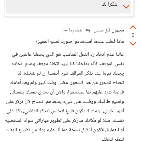
شكرا لك
مجهول
أضف ردا
قبل سنتين
0
ماذا فعلت عندما استخدموا صورك لصنع المميز؟
غالبا عدم اتخاذ رد الفعل المناسب هو الذي يجعلنا عالقين في
نفس الموقف، لأنه بداخلنا كنا نريد اتخاذ موقف وعدم اتخاذه
يجعلنا دوما عند تذكر الموقف نلوم أنفسنا إن لم نتخذه، لذا
تحتاج للتحرر من هذا الشعور، مضى وقت كبير ولم يعد أمامك
فرصة لترد عليهم بما يستحقوا، والآن أن تحرق نفسك بنفسك،
وتضيع طاقتك ووقتك على شيء يسعدهم، تحتاج لأن تركز على
أمور أخرى، يومك لا يكون فارغ لتجلس تتذكر الماضي، ركز على
نفسك، مثلا لو مكانك سأركز على تطوير مهاراتي سواء الشخصية
أو العملية، لأكون أفضل نسخة مما أنا عليه بدلا من تضييع الوقت
للنظر للخلف