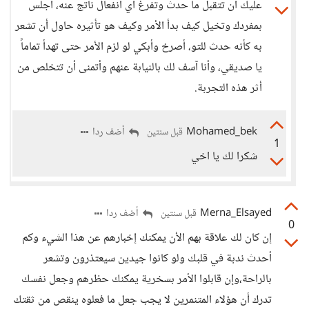
عليك أن تتقبل ما حدث وتفرغ أي انفعال ناتج عنه، أجلس
بمفردك وتخيل كيف بدأ الأمر وكيف هو تأثيره حاول أن تشعر
به كأنه حدث للتو، أصرخ وأبكي لو لزم الأمر حتى تهدأ تماماً
يا صديقي، وأنا آسف لك بالنيابة عنهم وأتمنى أن تتخلص من
أثر هذه التجربة.
Mohamed_bek
أضف ردا
قبل سنتين
1
شكرا لك يا اخي
Merna_Elsayed
أضف ردا
قبل سنتين
0
إن كان لك علاقة بهم الأن يمكنك إخبارهم عن هذا الشيء وكم
أحدث ندبة في قلبك ولو كانوا جيدين سيعتذرون وتشعر
بالراحة،وإن قابلوا الأمر بسخرية يمكنك حظرهم وجعل نفسك
تدرك أن هؤلاء المتنمرين لا يجب جعل ما فعلوه ينقص من ثقتك