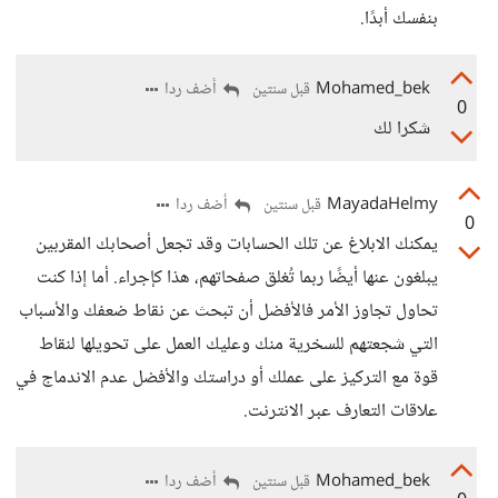
بنفسك أبدًا.
Mohamed_bek
أضف ردا
قبل سنتين
0
شكرا لك
MayadaHelmy
أضف ردا
قبل سنتين
0
يمكنك الابلاغ عن تلك الحسابات وقد تجعل أصحابك المقربين
يبلغون عنها أيضًا ربما تُغلق صفحاتهم، هذا كإجراء. أما إذا كنت
تحاول تجاوز الأمر فالأفضل أن تبحث عن نقاط ضعفك والأسباب
التي شجعتهم للسخرية منك وعليك العمل على تحويلها لنقاط
قوة مع التركيز على عملك أو دراستك والأفضل عدم الاندماج في
علاقات التعارف عبر الانترنت.
Mohamed_bek
أضف ردا
قبل سنتين