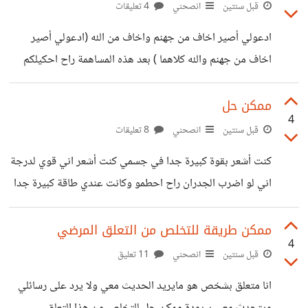
وعندما استيقظ اصابه شلل نصفي وقالو في فيديو بانه عقاب
قبل سنتين
انصحني
4 تعليقات
من الله كنت اخاف من الله لدرجة كبيرة جدا وكنت قريب من
ادعولي أصير اخاف من جهنم واخاف من الله (ادعولي أصير
التوبة والابتعاد عن المعاصي لكني كنت امارس العادة السرية
اخاف من جهنم والله كلاهما ) بعد هذه المساهمة راح احكيلكم
وكنت أقول غدا سوف اغتسل واصلي
قصة اخرى واعطوني تفسير
ممكن حل
4
قبل سنتين
انصحني
8 تعليقات
كنت أشعر بقوة كبيرة جدا في جسمي كنت أشعر اني قوي لدرجة
اني لو اضرب الجدران راح احطمو وكانت عندي طاقة كبيرة جدا
كانت عندي طاقة لو امشي 3 ساعات 4 ساعات ماأتعب بعدها
توقعت اني راح أصير ضعيف بعد هدا التوقع صرت احس بضعف
ممكن طريقة للتخلص من التعلق المرضي
4
شديد في جسمي لدرجة اني لو صفعني شخص راح اسقط في
قبل سنتين
انصحني
11 تعليق
الارض منغم وصرت اتعب بسرعة صرت امشي 5, دقائق فقط
انا متعلق بشخص هو مايريد الحديث معي ولا يرد على رسائلي
اتعب ممكن حل لاسترجع قوتي التي كانت عندي واسترجع