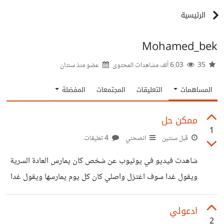
الرئيسية
Mohamed_bek
35
6.03 ألف مشاهدات المحتوى
عضو منذ
سنتان
المساهمات
التعليقات
المجتمعات
المفضلة
ممكن حل
1
قبل سنتين
انصحني
4 تعليقات
شاهدت فيديو في يوتيوب عن شخص كان يمارس العادة السرية
ويقول غدا سوف اغتزل واصلي كان كل يوم يمارسها ويقول غدا
سوف اغتسل واصلي حتى في يوم على 5 صباحا مارس العادة
السرية ثم سمع اذان الصبح قال غدا سوف اغتسل واصلي ونام
ادعولي
2