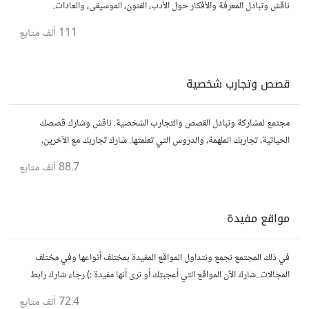
ناقش وتبادل المعرفة والأفكار حول الأدب، الفنون، الموسيقى، والعادات.
111 ألف
متابع
قصص وتجارب شخصية
مجتمع لمشاركة وتبادل القصص والتجارب الشخصية. ناقش وشارك قصصك
الحياتية، تجاربك الملهمة، والدروس التي تعلمتها. شارك تجاربك مع الآخرين،
واستفد من قصصهم لتوسيع آفاقك.
88.7 ألف
متابع
مواقع مفيدة
في ذلك المجتمع نجمع ونتداول المواقع المفيدة بمختلف أنواعها وفي مختلف
المجالات..شارك الآن المواقع التي أعجبتك أو ترى أنها مفيدة :) رجاء شارك رابط
مباشر للموقع..المجتمع خاص بالمواقع فقط
72.4 ألف
متابع