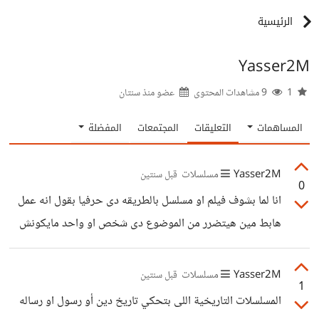
الرئيسية
Yasser2M
1
9 مشاهدات المحتوى
عضو منذ
سنتان
المساهمات
التعليقات
المجتمعات
المفضلة
Yasser2M
مسلسلات
قبل سنتين
0
انا لما بشوف فيلم او مسلسل بالطريقه دى حرفيا بقول انه عمل
هابط مين هيتضرر من الموضوع دى شخص او واحد مايكونش
عارف ان ده تاريخي او درامى او حتى مش بيتأثر ويزعل ع اللغه
يعنى مسلسل زي صلاح الدين التركى المؤلف مطلع صلاح الدين
Yasser2M
مسلسلات
قبل سنتين
1
تركى وان تركيا هى الفضل فى التحرير لا ويقولك ان العمل
المسلسلات التاريخية اللى بتحكي تاريخ دين أو رسول او رساله
مستوحى من تاريخنا