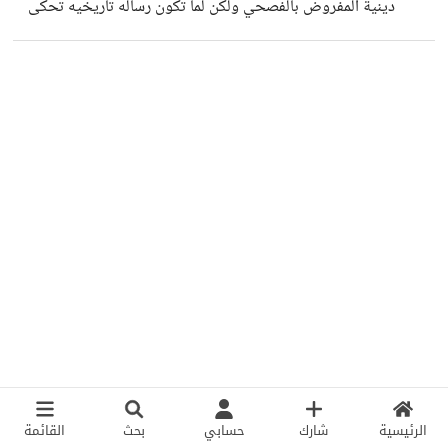
دينية المفروض بالفصحي ولكن لما تكون رساله تاريخيه تحكى
حقبة زمنية محدده اذن المفروض حسب المنطقه والوقت تم
تحديد اللهجه لان مش هينفع مثلا اعمل فيلم او مسلسل عن
احداث ثورية واتكلم فصحي
الرئيسية
شارك
حسابي
بحث
القائمة