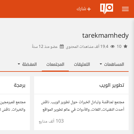
شارك
tarekmamhedy
10
19.4 ألف مشاهدات المحتوى
عضو منذ
12 سنةً
المساهمات
التعليقات
المجتمعات
المفضلة
تطوير الويب
برمجة
مجتمع لمناقشة وتبادل الخبرات حول تطوير الويب. ناقش
مجتمع للمبرمجين 
أحدث التقنيات، اللغات، والأدوات في عالم تطوير المواقع
والخبرات. ناقش لغ
والتطبيقات. شارك مشاريعك، اسأل عن نصائح، وتعاون مع
والمشاريع.
103 ألف
متابع
مطورين محترفين وهواة.