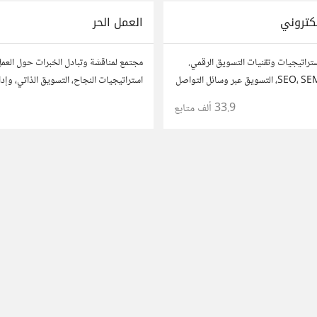
كتروني
العمل الحر
تراتيجيات وتقنيات التسويق الرقمي.
مجتمع لمناقشة وتبادل الخبرات حول العمل
ناقش وتعلم عن SEO، SEM، التسويق عبر وسائل التواصل
استراتيجيات النجاح، التسويق الذاتي، وإدا
ل البيانات. شارك تجاربك، نصائحك،
شارك قصصك، نصائحك، وأسئلتك، وتواصل
33.9 ألف
متابع
 مع متخصصين في هذا المجال.
في مختلف المجالات.