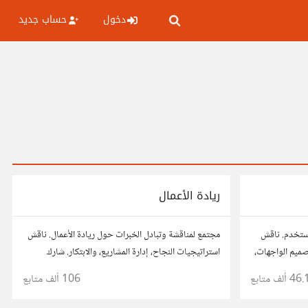
دخول
حساب جديد
ريادة الأعمال
مستخدم. ناقش
مجتمع لمناقشة وتبادل الخبرات حول ريادة الأعمال. ناقش
صميم الواجهات،
استراتيجيات النجاح، إدارة المشاريع، والابتكار. شارك
، وتواصل مع
أفكارك، قصص نجاحك، وأسئلتك، وتواصل مع رواد أعمال
46. ألف
متابع
106 ألف
متابع
مستخدم.
آخرين لتطوير مشروعاتك.