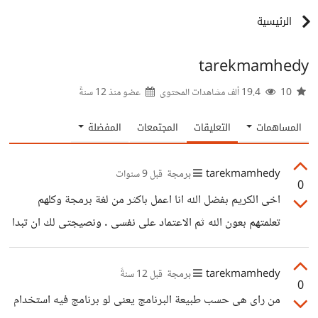
الرئيسية
tarekmamhedy
10
19.4 ألف مشاهدات المحتوى
عضو منذ
12 سنةً
المساهمات
التعليقات
المجتمعات
المفضلة
tarekmamhedy
برمجة
قبل 9 سنوات
0
اخى الكريم بفضل الله انا اعمل باكثر من لغة برمجة وكلهم
تعلمتهم بعون الله ثم الاعتماد على نفسى . ونصيجتى لك ان تبدا
اولا بفهم اساسيات البرمجة بشكل مجرد (المتعيرات والتكرار
والحالات الشرطية ...) ثم بعد ذلك تبدا على حسب هدفك يعنى
tarekmamhedy
برمجة
قبل 12 سنةً
0
مثلا لو عاوز تعمل تطبيق للايفون حتبدا فى معرفة اساسيات ال
من راى هى حسب طبيعة البرنامج يعنى لو برنامج فيه استخدام
objective-c و تجهيز بيئة العمل (Mac Or vmware)وتتوكل