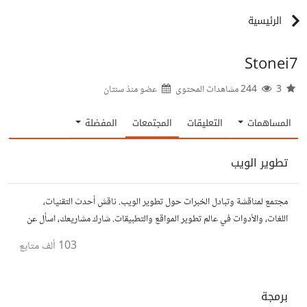
الرئيسية
Stonei7
3
244 مشاهدات المحتوى
عضو منذ
سنتان
المساهمات
التعليقات
المجتمعات
المفضلة
تطوير الويب
مجتمع لمناقشة وتبادل الخبرات حول تطوير الويب. ناقش أحدث التقنيات،
اللغات، والأدوات في عالم تطوير المواقع والتطبيقات. شارك مشاريعك، اسأل عن
نصائح، وتعاون مع مطورين محترفين وهواة.
103 ألف
متابع
برمجة