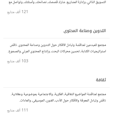
التسويق الذاتي، وإدارة المشاريع. شارك قصصك، نصائحك، وأسئلتك، وتواصل مع
محترفين في مختلف المجالات.
121 ألف
متابع
التدوين وصناعة المحتوى
مجتمع للمبدعين لمناقشة وتبادل الأفكار حول التدوين وصناعة المحتوى. ناقش
استراتيجيات الكتابة، تحسين محركات البحث، وإنتاج المحتوى المرئي والمسموع.
شارك أفكارك وأسئلتك، وتواصل مع كتّاب ومبدعين آخرين.
103 ألف
متابع
ثقافة
مجتمع لمناقشة المواضيع الثقافية، الفكرية، والاجتماعية بموضوعية وعقلانية.
ناقش وتبادل المعرفة والأفكار حول الأدب، الفنون، الموسيقى، والعادات.
111 ألف
متابع