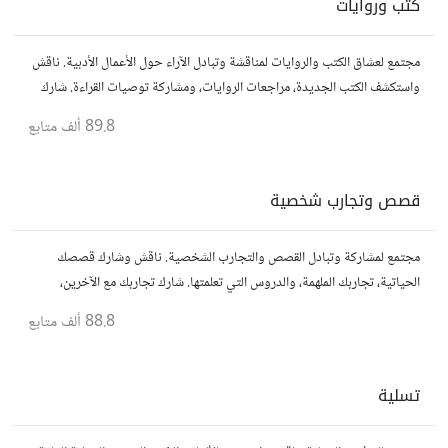
كتب وروايات
مجتمع لعشاق الكتب والروايات لمناقشة وتبادل الآراء حول الأعمال الأدبية. ناقش
واستكشف الكتب الجديدة، مراجعات الروايات، ومشاركة توصيات القراءة. شارك
أفكارك، نصائحك، وأسئلتك، وتواصل مع قراء آخرين.
89.8 ألف
متابع
قصص وتجارب شخصية
مجتمع لمشاركة وتبادل القصص والتجارب الشخصية. ناقش وشارك قصصك
الحياتية، تجاربك الملهمة، والدروس التي تعلمتها. شارك تجاربك مع الآخرين،
واستفد من قصصهم لتوسيع آفاقك.
88.8 ألف
متابع
تسلية