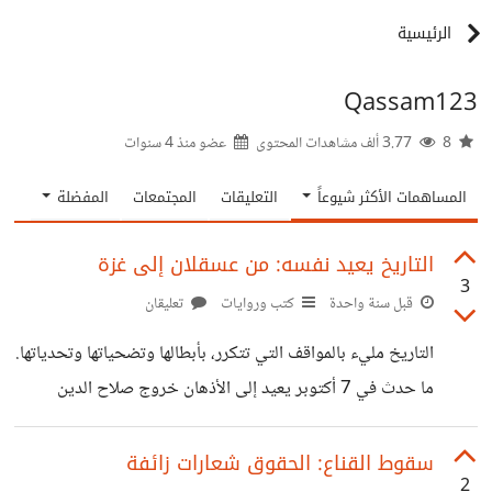
الرئيسية
Qassam123
8
3.77 ألف مشاهدات المحتوى
عضو منذ
4 سنوات
المساهمات الأكثر شيوعاً
التعليقات
المجتمعات
المفضلة
التاريخ يعيد نفسه: من عسقلان إلى غزة
3
قبل سنة واحدة
كتب وروايات
تعليقان
التاريخ مليء بالمواقف التي تتكرر، بأبطالها وتضحياتها وتحدياتها.
ما حدث في 7 أكتوبر يعيد إلى الأذهان خروج صلاح الدين
الأيوبي إلى عسقلان، حيث استولى عليها الصليبيون وسقط فيها
خيرة المسلمين شهداء. حينها، لم يسلم صلاح الدين من الاتهامات،
سقوط القناع: الحقوق شعارات زائفة
2