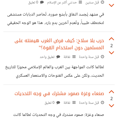
فقيل إنه عصى أوامر الديوان الملكي، وإنه جلب لشعبه التهلكة.
قبل سنتين
حدثني أكثر عن الإسلام
0 تعليق
لكن رغم كل ذلك، كانت تلك الخطوة نقطة تحول فارقة مهدت
في مشهد يُجسد النفاق بأبشع صوره، تُحاصر الدبابات مستشفى
لتحرير بيت المقدس لاحقًا. من خلال مشاهدتي لمسلسل صلاح
لتختطف طبيباً، وتُعدِم آخرين بدمٍ بارد. هذا هو الوجه الحقيقي
الدين الأيوبي، الذي قام بتمثيله فنانون أتراك، وتحديدًا في
للحضارة التي يزعمون أنها رمز الحقوق والإنسانية. الحضارة
الحلقة الثانية، استنتجت
الغربية التي يتغنى بها البعض بأنها حامية الحقوق، والداعية
حرب بلا سلاح: كيف فرض الغرب هيمنته على
2
المسلمين دون استخدام القوة؟"
للمساواة، لا تُطبق ما تنادي به إلا حين يخدم مصالحها. المرأة
والطفل، الحقوق والإنسانية، تُرفع شعاراتٍ براقة في المؤتمرات
قبل سنة واحدة
ثقافة
تعليق واحد
والمنتديات، لكنها تتحطم أمام مصالحهم وأطماعهم. هم يدعون
لطالما كانت المواجهة بين الغرب والعالم الإسلامي محورًا للتاريخ
إلى حماية حقوق الإنسان، لكن الإنسان هنا يجب أن يكون منهم،
الحديث، ولكن على عكس الفتوحات والاستعمار العسكري
أما الآخر، فلا حقوق له ولا
المباشر، لجأ الغرب في القرون الأخيرة إلى أدوات أكثر دهاءً وأقل
تكلفة لتحقيق هيمنته. لقد أدرك أن القوة العسكرية وحدها ليست
صنعاء وغزة صمود مشترك في وجه التحديات
2
كافية لفرض سيطرته، فعمل على تفكيك المجتمعات الإسلامية
قبل سنة واحدة
ثقافة
0 تعليق
من الداخل، مستغلًا الانقسامات الفكرية والضعف الثقافي لفرض
صنعاء وغزة: صمود مشترك في وجه التحديات لطالما كانت
نفوذه. من الأساليب التي استخدمها الغرب هو التلاعب بالهوية