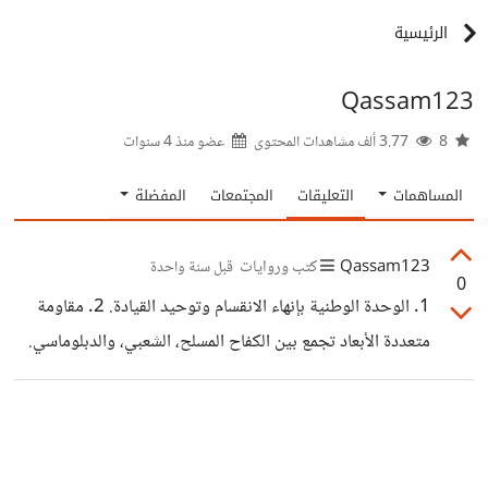
الرئيسية
Qassam123
8
3.77 ألف مشاهدات المحتوى
عضو منذ
4 سنوات
المساهمات
التعليقات
المجتمعات
المفضلة
Qassam123
كتب وروايات
قبل سنة واحدة
0
1. الوحدة الوطنية بإنهاء الانقسام وتوحيد القيادة. 2. مقاومة
متعددة الأبعاد تجمع بين الكفاح المسلح، الشعبي، والدبلوماسي.
3. استغلال التغيرات الجيوسياسية لكسر الهيمنة الإسرائيلية. 5.
الاستقلال الاقتصادي عبر فك التبعية وتعزيز المشاريع المحلية.
الحسم يتطلب إرادة قوية، تحركًا ذكيًا، واستثمارًا للتغيرات
الدولية.