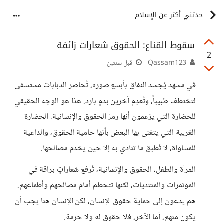
حدثني أكثر عن الإسلام
سقوط القناع: الحقوق شعارات زائفة
2
Qassam123
قبل سنتين
في مشهد يُجسد النفاق بأبشع صوره، تُحاصر الدبابات مستشفى
لتختطف طبيباً، وتُعدِم آخرين بدمٍ بارد. هذا هو الوجه الحقيقي
للحضارة التي يزعمون أنها رمز الحقوق والإنسانية. الحضارة
الغربية التي يتغنى بها البعض بأنها حامية الحقوق، والداعية
للمساواة، لا تُطبق ما تنادي به إلا حين يخدم مصالحها.
المرأة والطفل، الحقوق والإنسانية، تُرفع شعاراتٍ براقة في
المؤتمرات والمنتديات، لكنها تتحطم أمام مصالحهم وأطماعهم.
هم يدعون إلى حماية حقوق الإنسان، لكن الإنسان هنا يجب أن
يكون منهم، أما الآخر، فلا حقوق له ولا حرمة.