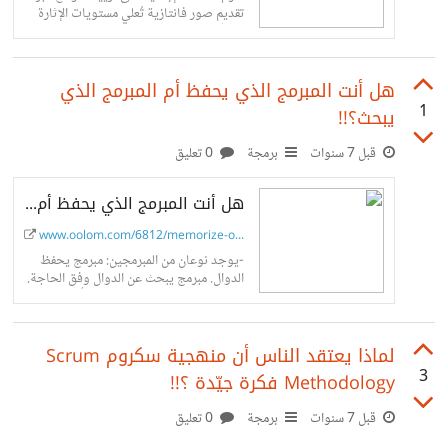
تقديم صور فانتازية تُعلي مستويات الإثارة
للمُتلقّي، كذلك الحال في عالم ريادة الأعمال
حيث بدأ بالظهور مصطلح "إباحية
هل أنت المبرمج الذي يحفظ أم المبرمج الذي
1
يبحث؟!!
قبل 7 سنوات
برمجة
0 تعليق
هل أنت المبرمج الذي يحفظ أم المبرمج الذي يبحث؟
www.oolom.com/6812/memorize-or...
-يوجد نوعان من المبرمجين: مبرمج يحفظ
الدوال. مبرمج يبحث عن الدوال وفق الحاجة.
حتى تستطيع مخاطبة الحاسب فأنت بحاجة
إلى التحدث باحدى لغات البرمجة، والمبرمج
لماذا يعتقد الناس أن منهجية سكروم Scrum
3
Methodology فكرة جيّدة ؟!!
قبل 7 سنوات
برمجة
0 تعليق