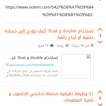
https://www.oolom.com/542/%D8%A7%D9%84
%D9%81%D8%B1%D9%82-
%D8%A8%D9%8A%D9%86-
%D8%A7%D9%84%D8%A5%D8%AE%D8%AA%D
إستخدام double و float: كيف يؤدي إلى خسارة
3
حتمية أو أرباح زائفة
8%B1%D8%A7%D9%82-%D9%88-
%D8%A7%D9%84%D8%A5%D8%B5%D8%A7%D
قبل 10 سنوات
برمجة
13 تعليق
8%A8%D8%A9-
إستخدام double و float: كيف يؤدي إلى خسارة حتمية أو أرباح زائفة
%D8%A8%D9%81%D9%8A%D8%B1%D9%88%D
www.oolom.com/3930/%D8%A5%D8%B...
8%B3/
كشف طريقة التتخلص من وجود فروقات في
الحسابات عند إستخدام float و double و
ضبط الحسابات 100% دون التعرض لخسائر
أو مشاكل في البرامج.
51 وظيفة حقيقية محتملة لدارسي الحاسوب و
0
تقنية المعلومات