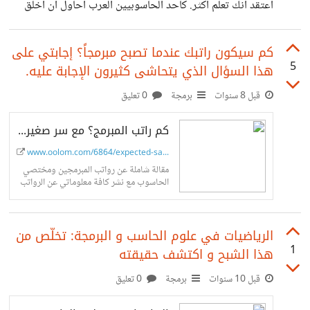
أعتقد أنك تعلم أكثر. كأحد الحاسوبيين العرب أحاول أن أخلق
أثراً طيباً في مجتمعنا العربي فيما يتعلق بالبرمجة أكتبُ في
مدونتي بين الحين والآخر كما أنني مؤخراً أنشأتُ دورة لتعلم
كم سيكون راتبك عندما تصبح مبرمجاً؟ إجابتي على
5
هذا السؤال الذي يتحاشى كثيرون الإجابة عليه.
أساسيات لغة جافا. هذه الدورة موجهةٌ للمبتدئين الذي يلا يملكون
خلفية برمجية، بصورة مبسطةٍ تركز على فهم المفاهيم أكثر من
قبل 8 سنوات
برمجة
0 تعليق
حفظ الأدوات وعلى التجربة كذلك. في مجتمعٍ يُحب أن يتعلم
كم راتب المبرمج؟ مع سر صغير لمعرفة متوسط راتب أي وظيفة
ببساطة، أضعُ فرصة الإلتحاق بهذه الدورة مجاناً (بالأصل هي
www.oolom.com/6864/expected-sa...
مدفوعة)
مقالة شاملة عن رواتب المبرمجين ومختصي
الحاسوب مع نشر كافة معلوماتي عن الرواتب
في السعودية ومصر والسودان مع سر صغير
لمعرفة متوسط رواتب أي وظيفة
الرياضيات في علوم الحاسب و البرمجة: تخلّص من
1
هذا الشبح و اكتشف حقيقته
قبل 10 سنوات
برمجة
0 تعليق