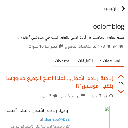
الرئيسية
oolomblog
مهتم بعلوم الحاسب و إفادة أمتي بالعلم.أكتبُ في مدونتي "عُلوم".
94
178 ألف مشاهدات المحتوى
عضو منذ
10 سنوات
المساهمات
التعليقات
المجتمعات
إباحية ريادة الأعمال.. لماذا أصبح الجميع مهووسا
13
بلقب "مؤسس"؟!
قبل 7 سنوات
ريادة الأعمال
3 تعليقات
إباحية ريادة الأعمال.. لماذا أصبح الجميع مهووسا بلقب "مؤسس"؟!
shar.es/aXVDaZ
تقوم صناعة الإباحية على تزييف الواقع عبر