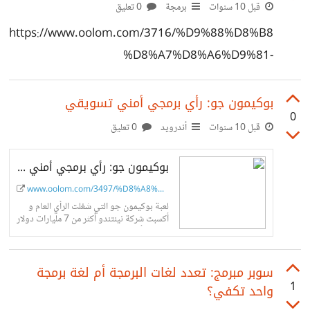
قبل 10 سنوات
برمجة
0 تعليق
https://www.oolom.com/3716/%D9%88%D8%B8
%D8%A7%D8%A6%D9%81-
%D8%AD%D9%82%D9%8A%D9%82%D9%8A%D
8%A9-
بوكيمون جو: رأي برمجي أمني تسويقي
0
%D9%85%D8%AD%D8%AA%D9%85%D9%84%D
قبل 10 سنوات
أندرويد
0 تعليق
8%A9-
بوكيمون جو: رأي برمجي أمني تسويقي
%D9%84%D9%84%D8%AD%D8%A7%D8%B3%D
9%88%D8%A8-%D9%88-
www.oolom.com/3497/%D8%A8%D9%8...
لعبة بوكيمون جو التي شغلت الرأي العام و
%D8%A7%D9%84%D8%A8%D8%B1%D9%85%D
أكسبت شركة نينتندو أكثر من 7 مليارات دولار
تحت الرأي البرمجي و الأمني و التسويقي. ما
8%AC%D8%A9/
هي...
سوبر مبرمج: تعدد لغات البرمجة أم لغة برمجة
1
واحد تكفي؟