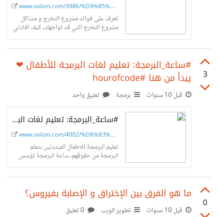
www.oolom.com/3986/%D9%85%D8%B...
تعرف على فوائد مشروع التخرج و مشاكل
مشروع التخرج التي قد تواجهك، كيف افادني
العمل في تطوير مشروع التخرج في نظم
المعلومات و اعداد بحث...
#ساعة_البرمجة: تعليم لغات البرمجة للأطفال ❤
3
يبدأ من هنا #hourofcode
قبل 10 سنوات
برمجة
تعليق واحد
#ساعة_البرمجة: تعليم لغات البرمجة للأطفال ❤ يبدأ من هنا #hourofcode
www.oolom.com/4002/%D8%B3%D8%A...
تعليم البرمجة للاطفال المبتدئين بتعلم
البرمجة من حقوقهم، ساعة البرمجة تؤسس
لتعليمهم البرمجة بلغة برمجة للأطفال كما
يحب الصغار ليبدأوا تعلم البرمجة من الصفر
ما هو الفرق بين الإختراق و الإصابة بفيروس؟
0
قبل 10 سنوات
تطوير الويب
0 تعليق