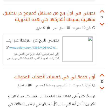
Service) و احصل على قائمة دورات
مساعدة
تجربتي في أول ربح من مستقل كمبرمج حر بتطبيق
7
منهجية بسيطة أشاركها في هذه التدوينة
قبل 10 سنوات
العمل الحر
0 تعليق
تجربتي للربح من البرمجة عبر الإنترنت من موقع مستقل: كيف فُزت بأول مشروع وحصلت على أول ربح
www.oolom.com/4366/%D8%A7%D9%8...
إلى المبرمجين: كيف تربح من العمل عبر
الإنترنت، تجربة تقديم الخدمات البرمجية عبر
موقع مستقل و نصائح لتحقيق الأرباح عبر
العمل الحر في الإنترنت من...
أول خدمة لي في خمسات لأصحاب المدونات
0
قبل 10 سنوات
التدوين وصناعة المحتوى
0 تعليق
ترددتُ كثيراً في إضافة هذه الخدمة إلى خمسات، حيثُ انها لم
تكن يوماً من أهدافي. على كُلّ بعد قراءتي لبعض المقالات في