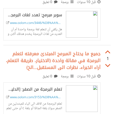
قبل 10 سنوات
برمجة
0 تعليق
سوبر مبرمج: تعدد لغات البرمجة أم لغة برمجة واحدة تكفي؟
www.oolom.com/3446/%D8%AA%D8%B...
هل يكفي أن تتعلم لغة برمجة واحدة أم أن
العديد من لغات البرمجة يخدم هدفك أكثر، و
كيف اصبحت قدرة الانسان على تعلم البرمجة
اضعف...
جميع ما يحتاج المبرمج المبتدئ معرفته لتعلم
1
البرمجة في مقالة واحدة (الاختيار، طريقة التعلم،
آراء الخبراء، نظرات الى المستقبل...الخ)
قبل 10 سنوات
برمجة
0 تعليق
تعلم البرمجة من الصفر: [الدليل الشامل] أهم 13 نصيحة و معلومة للمبرمج المبتدئ
www.oolom.com/3153/%D8%AA%D8%B...
تعلم البرمجة من الالف الى الياء للمبتدئين من
الصفر سواءً بلغة الجافا أو بلغة c أو حتى تعلم
البرمجة بلغة c++. يقودك الدليل من الصفر...