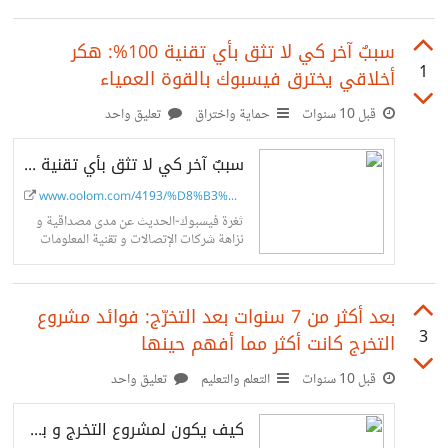
مدونة خمسات قررتُ صُنع تجربتي مع خمسات عن طريق تقديم
خدمات ذات جودة عالية. إخترتُ خدمة كتابة المقالات الطويلة،
سببٌ آخر كي لا تثق بأي تقنية 100%: هكر
1
أخلاقي يخترق فيسبوك بالقوة العمياء
لإيماني بأن المقالات القصيرة لا تُعطي المواضيع حقها تماماً، كما
أن المقالات الطويلة لها ميزة جيدة وهي قدرتها على المنافسة
قبل 10 سنوات
حماية واختراق
تعليق واحد
على مراكز أفضل في نتائج البحث إذا ما روعيت عوامل أخرى.
سببٌ آخر كي لا تثق بأي تقنية 100%: هكر أخلاقي يخترق فيسبوك بالقوة العمياء
هذه هي الخدمة في اليوم صفر ا https://goo.gl/gLj1SM
www.oolom.com/4193/%D8%B3%D8%A...
ثغرة فيسبوك-الحديث عن مدى مصداقية و
نزاهة شركات الإتصالات و تقنية المعلومات
من الأحاديث التي يكثُر حولها اللغط هذه
الأيام. وكما قيل لا يُوجد دخان...
بعد أكثر من 7 سنوات بعد التخرّج: فوائد مشروع
3
التخرج كانت أكثر مما أفهم حينها
قبل 10 سنوات
التعلم والتعليم
تعليق واحد
كيف يكون لمشروع التخرج و بحثه و مناقشة المشروع أثرٌ عظيم على مستقبلك ؟!!