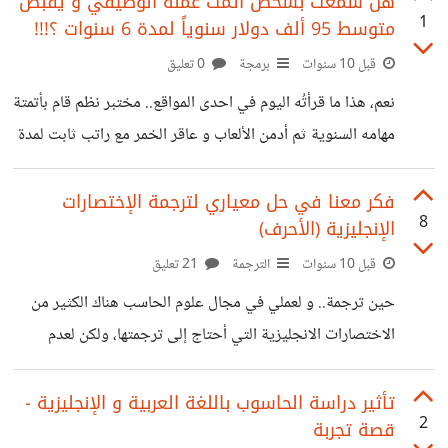
هل سمعت بشخص أتمت عمله الوظيفي و يقبض
1
متوسط 95 ألف دولار سنوياً لمدة 6 سنوات ؟!!!
قبل 10 سنوات
برمجة
0 تعليق
نعم، هذا ما قرأتُه اليوم في احدى المواقع.. مختبر نظم قام بأتمتة
مهامه السنوية ثم أدمن الألعاب و عاقر الخمر مع راتب ثابت لمدة
6 سنوات و لم يعلم أحد.. الأجمل أنهُ مستاء لطرده بعد 6
سنوات.. لماذا؟؟ لأنه فقد قدراته البرمجية و أصبح من الصعب أن
فكر معنا في حل معياري لترجمة الإختصارات
8
الإنجليزية (الأحرف)
يحصل على وظيفة.. كم و كم من الوظائف في الوطن العربي
التي من الممكن إستثمار قليل من البرمجة فيها لمصلحة
قبل 10 سنوات
الترجمة
21 تعليق
الموظفين و العمل. كما أن ما قام به هذا الشخص لهُ رسالة مباشرة
حين ترجمة.. و لعملي في مجال علوم الحاسب هناك الكثير من
الاختصارات الانجليزية التي أحتاج إلى ترجمتها، ولكن لعدم
وجود طريقة ترجمة أضطر إلى استخدام الأحرف الإنجليزية في
مقالات عربية ! لا أخفيك أنني أُحس بحسرة على هذا الإضطرار و
تأثير دراسة الحاسوب باللغة العربية و الإنجليزية -
2
قصة تجربة
يغص الحلق بها.. حالياً من يترجم مثلا HTML يكتب اتش تي ام