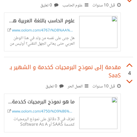
ال ! فكّرت، لما لا توجد طريقة موحدة لوضع ترجمة للاختصارات
قبل 10 سنوات
علوم الحاسب
0 تعليق
الانجليزية نظام لوحات السيارات وضع احرفاً عربية مقابل احرف
علوم الحاسب باللغة العربية هي المستقبل: يعمل المخلصون على التعريب و الترجمة بثبات
انجليزية، ولكن من الصعب التنبؤ بالمقابل ما لم
www.oolom.com/4767/%D8%AA%D8%B...
هل جنى على نفسه من ولد في هذا الوطن
العربي حتى يعاني الجهل التقني؟ أوليس من
حقه أن يتعلم علوم الحاسب باللغة العربية؟
ترجمة و...
مقدمة إلى نموذج البرمجيات كخدمة و الشهير بـ
4
SaaS
قبل 10 سنوات
العمل الحر
0 تعليق
ما هو نموذج البرمجيات كخدمة [SAAS]: في 3 دقائق 3 فوائد للمستخدمين [فيديو]
www.oolom.com/4750/%D9%86%D9%8...
تعرّف في 3 دقائق على نموذج البرمجيات
كخدمة SAAS أو Software As A
Service. ماذا يستفيد المستخخدم من
توفير البرمجيات كخدمة بدلاً عن تقديم