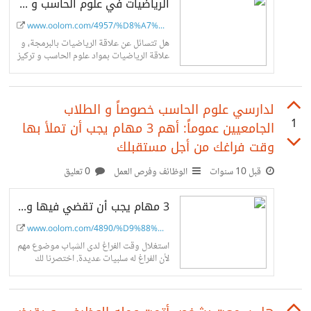
الرياضيات في علوم الحاسب و البرمجة: تخلّص من هذا الشبح و اكتشف حقيقته
www.oolom.com/4957/%D8%A7%D9%8...
هل تتسائل عن علاقة الرياضيات بالبرمجة، و
علاقة الرياضيات بمواد علوم الحاسب و تركيز
الرياضيات في دراستك، إليك شرح وافي
لتعرف حقيقة الرياضيات و علوم...
لدارسي علوم الحاسب خصوصاً و الطلاب
1
الجامعيين عموماً: أهم 3 مهام يجب أن تملأ بها
وقت فراغك من أجل مستقبلك
قبل 10 سنوات
الوظائف وفرص العمل
0 تعليق
3 مهام يجب أن تقضي فيها وقت الفراغ في الجامعة من أجل فرص عمل أعلى
www.oolom.com/4890/%D9%88%D9%8...
استغلال وقت الفراغ لدى الشباب موضوع مهم
لأن الفراغ له سلبيات عديدة. اختصرنا لك
البحث عن ما تملأ به فراغك في الجامعة لتربي
نفسك على...