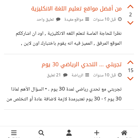
من أفضل مواقع تعليم اللغة الانكليزية
2
قبل 10 سنوات
مواقع مفيدة
تعليق واحد
نظرا للحاجة الماسة لتعلم اللغه الانكليزية , اود ان اشارككم
الموقع المرفق , المميز فيه انه يقوم باختبارك اون لاين ,
ويساعدك على تحسين الكتابه والقراءة والكلام , من خلال
فيديوهات قصيرة بمواضيع حديثة, لن تستطيع ان تغادر الفيديو
تجربتي ... التحدي الرياضي 30 يوم
15
الا اذا اتقنت تعلمه ( كتابه كلمات جديدة , واللفظ ) *جربوه*
قبل 10 سنوات
الرياضة
21 تعليق
www.englishcentral.com
تجربتي مع تحدي رياضي لمدة 30 يوم . • السؤال الأهم لماذا
30 يوم ؟ - 30 يوم تعتبرمدة لازمة لاضافة عادة أو التخلص من
عادة . - بدلا من ان يمضي شهر ابريل او مايو ( مثلا ) مرور الكرام
, تلتزم بشيء يستحق الذكر - تقدر قيمة ال 24 ساعة وكيف
عليك ان ترتبها بشكل يسمح لك ان تقوم بالمهارة التي تحاول