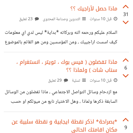
هذه الحملة طويلة الأمد: - وسائل الإعلام بكل أنواعها فقدت
ماذا حصل لأراجيك ؟؟
31
سيطرتها المطلقة على الرأي العام خصوصاً في الدول المتقدمة ،
قبل 10 سنوات
التدوين وصناعة المحتوى
23 تعليق
شبكات التواصل الاجتماعي مكنت الأفراد من صناعة جزء من هذا
السلام عليكم ورحمه الله وبركاته *بداية* ليس لدي اي معلومات
الرأي ... صحيح أن الشخص أضعف من الوسيلة الإعلامية، لكن
كيف اسست اراجييك ، ومن المؤسسين ومن هو القائم بالموضوع
الأشخاص معاً يشكلون قوة. - الخوف دافع أقوى من الطمع لدى
وليس لدي اي هدف من طرح الموضوع ! لكن علي ان لا انكر
فضل تلك المجلة باثراء المحتوى العربي ، وفيها بعض الاشخاص
ماذا تفضلون ( فيس بوك ، تويتر ، انستغرام ،
6
سناب شات ) ولماذا ؟؟
الذين كنت انتظر مقالاتهم بشغف لكني لاحظت في الفترة الاخير
فقر تلك المجلة *مقارنة بالسنين الماضية* ، فما هو السبب وهل
قبل 10 سنوات
تسلية
29 تعليق
من مجيب ؟ احببت اراجييك ولازلت احبها لكني *حزين* لما
مع ازدحام وسائل التواصل الاجتماعي ، ماذا تفضلون من الوسائل
يحدث لها حاليا
السابقة ذكرها ولماذا ، وهل الاختيار نابع من ميولكم او حسب
البلد الذي تقيمون فيه .
*بصراحة* اذكر نقطة ايجابية و نقطة سلبية عن
9
مكان اقامتك الحالي