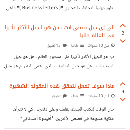
نطور مهارة التخاطب التجاري *( Business letters )* ماهي
افضل طريقة عملية وعن *تجربتكم الشخصية*
الى اي جيل تنتمي انت ، من هو الجيل الأكثر تأثيرا
2
في العالم حاليا
قبل 10 سنوات
ثقافة
13 تعليق
من هو الجيل الأكثر تآثيرا على مستوى العالم ، هل هو جيل
السبعينيات ، هل هو جيل الثمانينات الذي انتمي اليه ، ام هو جيل
التسعينيات *لكم التعليق أصدقائي*
ماذا سوف تفعل لتحقق هذه المقولة الشهيرة
3
قبل 10 سنوات
ثقافة
تعليقان
حان الوقت لتكتب قصتك بقلمك وعلى دفترك ، كي لا تقرأها
حكاية مشوهة في قصص الآخرين. *أفيدونا أصدقائي*