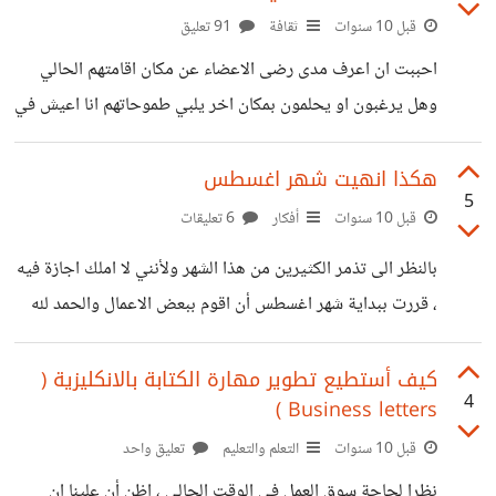
قبل 10 سنوات
ثقافة
91 تعليق
احببت ان اعرف مدى رضى الاعضاء عن مكان اقامتهم الحالي
وهل يرغبون او يحلمون بمكان اخر يلبي طموحاتهم انا اعيش في
الامارات العربية المتحدة *الايجابي* بلد امن وامان ونظام و
تطور *السلبي* ساعات عمل طويلة لكي تعيش براحة واستقرار
هكذا انهيت شهر اغسطس
5
لم احلم بمكان انتقل اليه الى الان
قبل 10 سنوات
أفكار
6 تعليقات
بالنظر الى تذمر الكثيرين من هذا الشهر ولأنني لا املك اجازة فيه
، قررت ببداية شهر اغسطس أن اقوم ببعض الاعمال والحمد لله
انجزتها - تحدي الركض بشكل يومي صباحا قبل العمل من 2-4
كلم - قراءة كتابين مختلفين - زيارة مهمه لشخص عزيز ومميز -
كيف أستطيع تطوير مهارة الكتابة بالانكليزية (
4
Business letters )
تصليح بعض الاشياء في المنزل الحمد لله مر الشهر على *خير
وبسرعه*
قبل 10 سنوات
التعلم والتعليم
تعليق واحد
نظرا لحاجة سوق العمل في الوقت الحالي ، اظن أن علينا ان