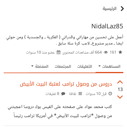
الرئيسية
NidalLaz85
أعمل على تحسين من مهاراتي وقدراتي ( الفكرية , والجسدية ) ومن حولي
ايضا , مدير مشروع, لاعب كرة سلة سابق .
161
664 ألف مشاهدات المحتوى
عضو منذ
10 سنوات
المساهمات
التعليقات
المجتمعات
المفضلة
دروس من وصول ترامب لعتبة البيت الأبيض
13
قبل 10 سنوات
ثقافة
8 تعليقات
كتب محمد عواد على صفحته على الفيس بوك دروسا اعجبتني
من وصول *ترامب للبيت الأبيض* في أمريكا ترامب رئيساً
لأمريكا ، هذه الدروس التي تعلمتها على المستوى الشخصي من