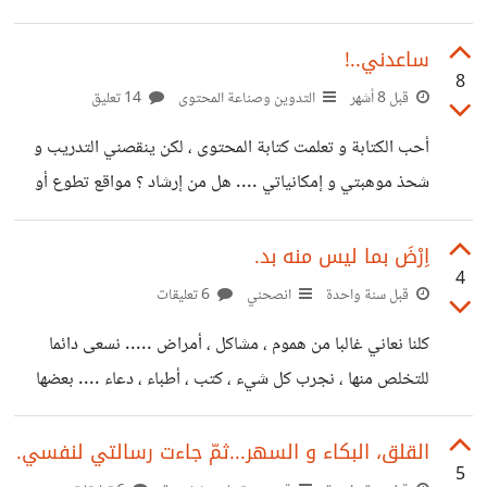
هم يريدون ، متكونش ورقة مفتوحة للجميع ، الكل يعرف نقاط
ضعفك و نقاط قوتك ، خلي دائما جانب غامض من نفسك لا أحد
ساعدني..!
8
يعرفه عنك، لأنو راح يكون يوم رح تحتاجه .
قبل 8 أشهر
التدوين وصناعة المحتوى
14 تعليق
أحب الكتابة و تعلمت كتابة المحتوى ، لكن ينقصني التدريب و
شحذ موهبتي و إمكانياتي .... هل من إرشاد ؟ مواقع تطوع أو
تدريب و غيرها ...؟ و شكرا..
اِرْضَ بما ليس منه بد.
4
قبل سنة واحدة
انصحني
6 تعليقات
كلنا نعاني غالبا من هموم ، مشاكل ، أمراض ..... نسعى دائما
للتخلص منها ، نجرب كل شيء ، كتب ، أطباء ، دعاء .... بعضها
نتخلص منه ، و لكن هناك البعض مهما سعينا فإنها تلازمنا ، أحيانا
علينا أن نرضى بما ليس منه بد ، نتعب و ننهك ثم في الأخير
القلق، البكاء و السهر...ثمّ جاءت رسالتي لنفسي.
5
نظطر للتسليم لها ، حينها فقط نواصل المسير ، نتأقلم ، و نتعلم