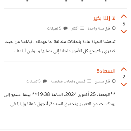
أخرى باحثين عمّا يُرضينا أكثر، أما الأخطر فهو محتوى هذه
في النسخة التي ستكونين عليها يرعبني ، هل ستكونين أحسن
مني و ياكربتي إن كنت أسوء مما أنا عليه . هل تراك ستخففين
لا زلنا بخير
5
جراح الماضي و الحاضر ؟ هل ستعوضين دموعا سكبت في
قبل سنة واحدة
أفكار
5 تعليقات
الليالي ؟ هل ستمحين سنين مضت من اللوم و العتاب ؟. اتراك
تدهشنا الحياة عادة بلحظات مخالفة لما عهدناه ، تباغتنا من حيث
ستكونين جزاءا لما أسعى إليه ؟ أم أنك ستكونين عقابا
لاندري ، فترجع كل الأمور داخلنا إلى نصابها و توازن أيامنا .
فضفضة لشخص غريب لن نراه بعدها ، لن نخجل من البوح له
بمكنوناتنا ، دعوة من شخص ساعدناه لحسن نية فبالغ في تقديرنا
السعادة
2
حتى تدمع أعيننا ، شربة ماء في يوم حار تدخل جوفنا كأنها
قبل سنتين
قصص وتجارب شخصية
5 تعليقات
النعيم ، ، أشياء صغيرة لكنها تُحفر داخلنا ، تذكرنا أن الدنيا لا تزال
**الجمعة، 25 أكتوبر 2024، الساعة 19:38** بينما أستمع إلى
بخير .
بودكاست عن التغيير وتحقيق السعادة، أتجول ذهابًا وإيابًا في
غرفة معيشتنا الواسعة، مسجلة خطواتي عبر تطبيق خاص.
استعنتُ بهذه المساحة عوضًا عن السطح الذي اعتدت المشي فيه