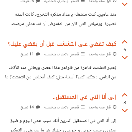
قبل سنة واحدة
قصص وتجارب شخصية
6 تعليقات
العيش معها .... هناك بعض الأمور لا بد من الرضا بها ...
منذ عامين، كنت منشغلة بإعداد مذكرة التخرج. كانت المدة
قصيرة، وزميلتي التي كان من المفترض أن تساعدني مرضت،
فاضطررت لتحمّل العبء وحدي بين تجارب المخبر، والبحث،
والكتابة. كنت في حالة لا أحب حتى تذكرها الآن: ضغط رهيب،
كيف تقضي على التششت قبل أن يقضي عليك؟
6
قولون عصبي، هالات سوداء، بكاء مستمر، قلة نوم، ليالٍ بيضاء،
قبل سنة واحدة
قصص وتجارب شخصية
11 تعليق
عصبية، وقلق لا يفارقني. رغم نصائح المتخرجين السابقين لي أن
يُعتبر التشتت ظاهرة من ظواهر هذا العصر، ويعاني منه الآلاف
أهون على نفسي، لم أستطع. حتى جاء يوم قررت فيه أن أكتب
من الناس. وتتكرر كثيرًا أسئلة مثل: كيف أتخلص من التشتت؟ ما
رسالة لنفسي أقرؤها يوم تسليم المشروع. كتبت فيها كل شيء:
سببه؟ لماذا نتشتت؟ وغيرها. ما أسباب التشتت؟ يرجع التشتت
كل
إلى عوامل كثيرة قد يكون أغلب الناس على علم بها، وتُعدّ مواقع
إلى أنا التي في المستقبل..
8
التواصل الاجتماعي المتّهم الرئيسي في ذلك. كيف لا، ونحن
قبل سنة واحدة
قصص وتجارب شخصية
14 تعليق
نتعرّض يوميًا لمئات الفيديوهات القصيرة، أو ما يُعرف بـ
إلى أنا التي في المستقبل أتدرين أنك سبب همي اليوم و ضيق
"Reels"، وقد يصل عددها إلى الآلاف. ننتقل من منصة إلى
صدري ، سبب حزني و جزعي ، جهلك هو ما يفزعني ، التفكير