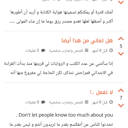
لا؟ أغمض عيني وآخذ نفسًا عميقًا، لو كنت أستوعب لما فعلت
أملك قدرة أو يمكنكم تسميتها هواية الكتابة و أريد أن أطورها
هذا، أمسك هاتفي كل يوم بملل، أتجول بين التطبيقات، وأضعه
أكثر و أصقلها لعلها تغدو مصدر رزق يوما ما إن شاء المولى ....
وأنا لا أتذكر شيئًا مما شاهدته طوال هذه
أريد أن أتطوع أو أساعد أحدكم في كتابة شيء ما .... راسلوني
إن كنتم مهتمين و أتمنى أن أكون عند حسن ظنكم ..
هل تعاني من هذا أيضا
5
قبل 4 أشهر
قصص وتجارب شخصية
5 تعليقات
إذا سألتني عن عدد الكتب و الروايات لي قريتها منذ بدأت القراءة
في الابتدائي فمراحش نتذكر، لكن الحاجة لي مفروغ منها أنه
العدد قارب المئة أو تجاوزه، لست أدري تحديدا ، و إذا سألتني عن
عدد البودكاستات لي سمعتها منذ اكتشفت مفهوم البودكاست قبل
لا تفعل ..!
7
4 سنوات بين العربي و الانجليزي فالعدد كبير أيضا، و إن سألتني
قبل 8 أشهر
قصص وتجارب شخصية
8 تعليقات
عن العناوين و الفوائد فما أذكره قليل جدا منه ما أخذت له لقطة
Don't let people know too much about you .
شاشة و منه ما كنت أبحث عن جواب عنه و اكتفيت
تحدثوا للناس عن أنفكسم بقدر ما تريدون أنتم و ليس بقدر ما