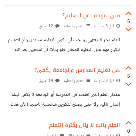
كيفية المحافظة على المال واستثمارية، وأن تمتع نفسك التى
حُرمت من أشياء كثيرة! وبالطبع تمتع أسرتك المسكينة. وهنا
متى تتوقف عن التعليم؟
5
توقف لحظة، وتذكر الله عز وجل فهو الذي كرمك، هو الذي
قبل 3 سنوات
التعلم والتعليم
12 تعليق
رزقك، هو الذي أخرجك من كربك، فلا تنساه وتبعد عنه. أعرف
العلم بحر لا ينتهى، ويجب أن يكون التعليم مستمر، وأن التعليم
إنك ستقول مستحيل أبعد عنه، كلنا نقول ذلك، ولكن بدون أن
للكبار مهم مثل التعليم للصغار. فلو بدأت أن تستعين بعد الله
نقصد ننشغل بالدنيا، وتأخذنا بعيداً. لهذا علينا أن نذكر
سبحانه وتعالى، استعين بالعلم فى أى شىء يقف أمامك فى
حياتك، ستجد نفسك تنمو كل يوم، والنمو الذي أقصده ليس النمو
هل تعليم المدارس والجامعة يكفى؟
5
بالسن، وإنما بالعقل؛ بالفكر. وأعلم أنه ليس كل رجل عجوز حكيم!
قبل 3 سنوات
التعلم والتعليم
19 تعليق
فهناك من شاب شعرهم فقط وعقولهم للأسف مازالت صغيرة
مقدار العلم الذى تعلمته فى المدرسة أو الجامعة لا يكفى لبناء
تافهة! وهناك العكس تجد شاب صغير ولكن بسبب علمه لديه من
إنسان نافع، ولا حتى يصلح لتكوين شخصية ناضجة! لأن هناك
الحكمة والخبرة والمهارات ما يفوق من
علوم كثيرة غفلت عنها المدراس وبعض الجامعات! رغم إنها مهمة
فى حياة الإنسان كتعليم الفتاة من صغرها كيف ستصبح أم؟
العلم بالله لا ينال بكثرة التعلم
0
وتعليم الولد كيف يصبح أب؟ وللآسف وتركوا الأمر للخبرة
قبل 3 سنوات
موقع مقالة
0 تعليق