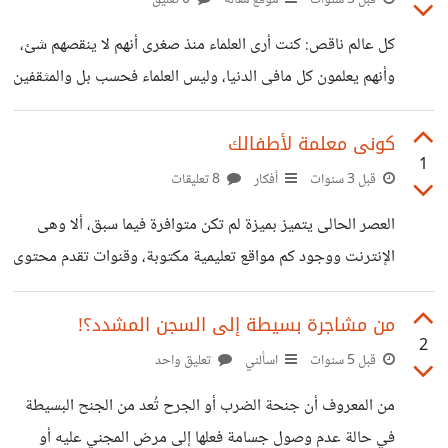
الشخصية لكل فتاة أو فتى على حده! مما جعل تربية الأطفال
كل عالم ناقص: كنت أرى العلماء منذ صغرى أنهم لا ينقصهم شئ،
محل تجارب، كل أم تربى على هواها حسب ماتربت هى أو تختار
وأنهم يعلمون كل مافى الدنيا، وليس العلماء فحسب بل والمثقفين
تربى وفق قواعدها هى، بصرف النظر إن
أيضاً. فكان لدى قريب كما يقال عن أمثاله دودة كتب، كثير
القراءة، وفى كل المجالات، وكنت عندما أسأله عن أى معلومة
كونى معلمة لأطفالك
1
أجده لديه خلفية جيدة عنها، وتمنيت أن أكون مثله. وكبرت على
قبل 3 سنوات
أفكار
8 تعليقات
هذا الإعتقاد الخاطىء وبدأت أقرأ على نية إنى ألم بكل العلوم
العصر الحالى يتميز بميزة لم تكن متوافرة فيما سبق، ألا وهى
إلى أن اكتشفت الحقيقة الصامدة، فلا يوجد عالم يعلم كل شىء
الإنترنت ووجود كم مواقع تعليمية مكتوبة، وقنوات تقدم محتوى
على الحياة بأكملها! فهناك
مرئى ومسموع، ومع ذلك مازالت الأمهات تلجأ للدروس
الخصوصية! لا أعلم إن كان السبب هو الكسل أم الإنشغال كأن
من مشاجرة بسيطة إلى السجن المشدد؟!
2
تكون الأم موظفة مثلاً ووقتها ضيق، ولكن أعتقد أن السبب
قبل 5 سنوات
اسألني
تعليق واحد
الأساسى كسل مع جهل، جهل بإستخدام شبكة الإنترنت بشكل
من المعروف أن جنحة الضرب أو الجرح تُعد من الجنح البسيطة
يفيدنا بدلاً من التسلية فقط. فلقد سبق وكتبت مقالة عن هذا
في حالة عدم وصول جسامة فعلها إلى مرض المجني عليه أو