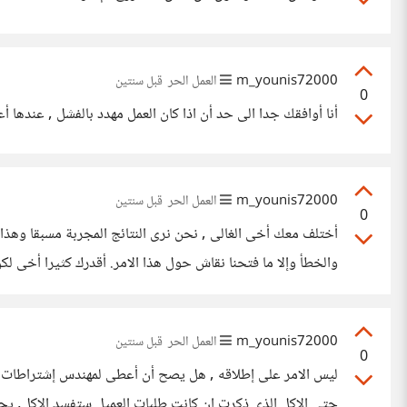
m_younis72000
العمل الحر
قبل سنتين
0
أنا أوافقك جدا الى حد أن اذا كان العمل مهدد بالفشل , عندها أ
m_younis72000
العمل الحر
قبل سنتين
0
أختلف معك أخى الغالى , نحن نرى النتائج المجربة مسبقا وهذا 
والخطأ وإلا ما فتحنا نقاش حول هذا الامر. أقدرك كثيرا أخى ل
m_younis72000
العمل الحر
قبل سنتين
0
ليس الامر على إطلاقه , هل يصح أن أعطى لمهندس إشتراطات لبنا
حتى الاكل الذى ذكرت إن كانت طلبات العميل ستفسد الاكل, يجب