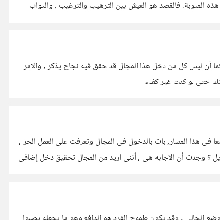
 هذه المثوبة. فالقصد هو العيش بين الترهيب والترغيب , والثواب
ما أن ليس كل من دخل هذا المجال قد حقق فيه نجاح يذكر , والامر
كانك حتى لو كنت غير كفء
 فى هذا المسار, بات بالدخول فى المجال وتعرفت على العمل الحر ,
ويل ؟ وجدت أن الاجابه هى , أننى اريد من المجال تحقيق دخل إضافى
لوضع الحالى , وقد يكون طموح الفرد هو الدافع وهو ما يجعله يصبوا