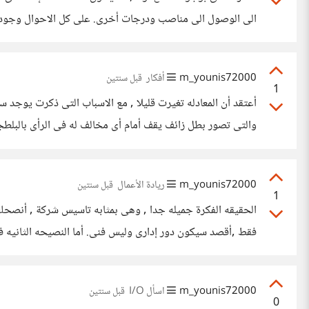
الى الوصول الى مناصب ودرجات أخرى. على كل الاحوال وجود ال
المنطقه هة الخطر بعينه. لو أن
m_younis72000
أفكار
قبل سنتين
1
أعتقد أن المعادله تغيرت قليلا , مع الاسباب التى ذكرت يوجد 
والتى تصور بطل زائف يقف أمام أى مخالف له فى الرأى بالبل
الاغانى تسمى المهرجانات , إن هذا النوع من
m_younis72000
ريادة الأعمال
قبل سنتين
1
فق
الذين تعاملتى معهم فى مجال التصميم. بالتوفيق لك
m_younis72000
اسأل I/O
قبل سنتين
0