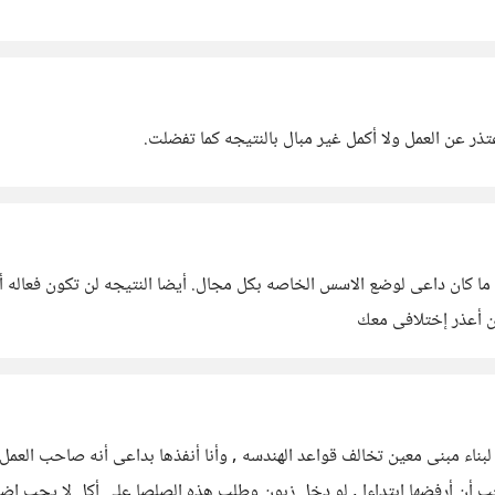
عتذر عن العمل ولا أكمل غير مبال بالنتيجه كما تفضلت.
ما كان داعى لوضع الاسس الخاصه بكل مجال. أيضا النتيجه لن تكون فعاله أ
كن أعذر إختلافى معك
ء مبنى معين تخالف قواعد الهندسه , وأنا أنفذها بداعى أنه صاحب العمل وأ
 أن أرفضها إبتداءا , لو دخل زبون وطلب هذه الصلصا على أكل لا يجب إضا