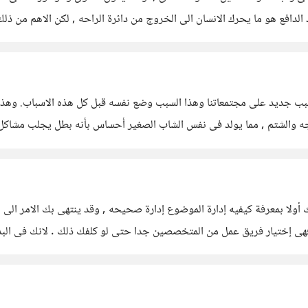
دافع هو ما يحرك الانسان الى الخروج من دائرة الراحه , لكن الاهم من ذ
سبب جديد على مجتمعاتنا وهذا السبب وضع نفسه قبل كل هذه الاسباب. وهذا ال
طجه والشتم , مما يولد فى نفس الشاب الصغير أحساس بأنه بطل يجلب مشا
الحقيقه الفكرة جميله جدا , وهى بمثابه تاسيس شركة , أنصحك أولا بمعرفة كيفيه إدارة الموضوع إدارة صح
ط ,أقصد سيكون دور إدارى وليس فنى. أما النصيحه الثانيه فهى إختيار فريق عمل من المتخصصين جدا حتى 