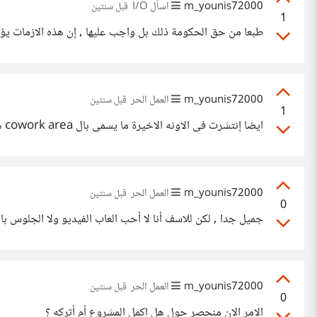
m_younis72000
اسأل I/O
قبل سنتين
1
طبعا من حق الحكومة ذلك بل واجب عليها , إن هذه الازمات يؤ
m_younis72000
العمل الحر
قبل سنتين
1
ايضا إنتشرت فى الاونه الاخيرة ما يسمى بال cowork area هل جربتها ؟
m_younis72000
العمل الحر
قبل سنتين
0
جميل جدا , لكن للاسف أنا لا أحب العاب الفيديو ولا الجلوس ب
m_younis72000
العمل الحر
قبل سنتين
0
الامر الان منحصر حول هل اكمل المشروع أم أتركه ؟