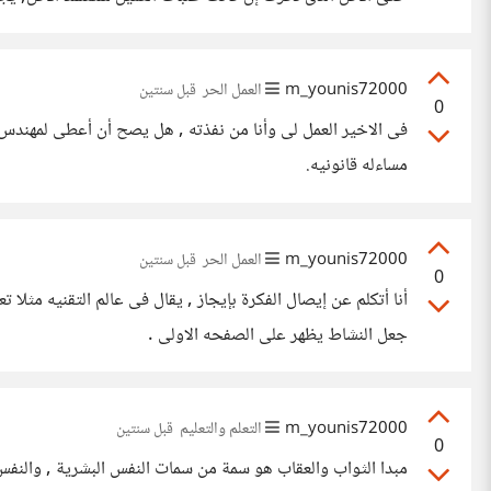
سمعه المحل سوف تتضرر
m_younis72000
العمل الحر
قبل سنتين
0
فى الاخير العمل لى وأنا من نفذته , هل يصح أن أعطى لمهندس إ
مساءله قانونيه.
m_younis72000
العمل الحر
قبل سنتين
0
أنا أتكلم عن إيصال الفكرة بإيجاز , يقال فى عالم التقنيه مث
جعل النشاط يظهر على الصفحه الاولى .
m_younis72000
التعلم والتعليم
قبل سنتين
0
مبدا الثواب والعقاب هو سمة من سمات النفس البشرية , والنفس