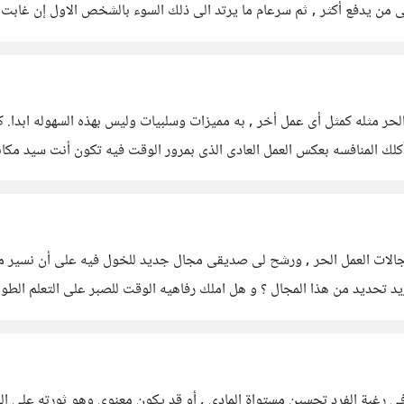
لى من يدفع أكثر , ثم سرعام ما يرتد الى ذلك السوء بالشخص الاول إن غابت
ر مثله كمثل أى عمل أخر , به مميزات وسلبيات وليس بهذه السهوله ابدا. ك
أكلك المنافسه بعكس العمل العادى الذى بمرور الوقت فيه تكون أنت سيد م
الات العمل الحر , ورشح لى صديقى مجال جديد للخول فيه على أن نسير معا
د تحديد من هذا المجال ؟ و هل املك رفاهيه الوقت للصبر على التعلم الط
 فى رغبة الفرد تحسين مستواة المادى , أو قد يكون معنوى وهو ثورته على ا