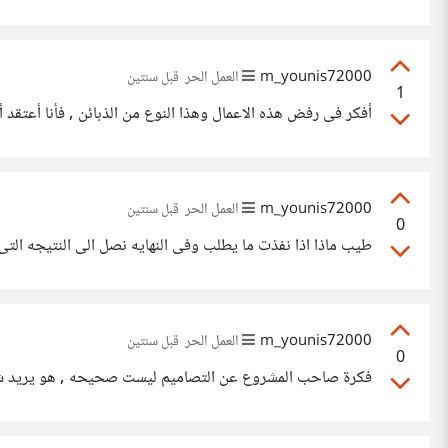
m_younis72000
العمل الحر
قبل سنتين
1
أفكر فى رفض هذه الاعمال وهذا النوع من الذبائن , فأنا أعتقد أن عبارة الذبون دائما على حق ليست صحيحه على الاط
m_younis72000
العمل الحر
قبل سنتين
0
طيب ماذا اذا نفذت ما يطلب وفى النهايه نصل الى النتيجه التى 
m_younis72000
العمل الحر
قبل سنتين
0
فكرة صاحب المشروع عن التصاميم ليست صحيحه , هو يريد شىء 