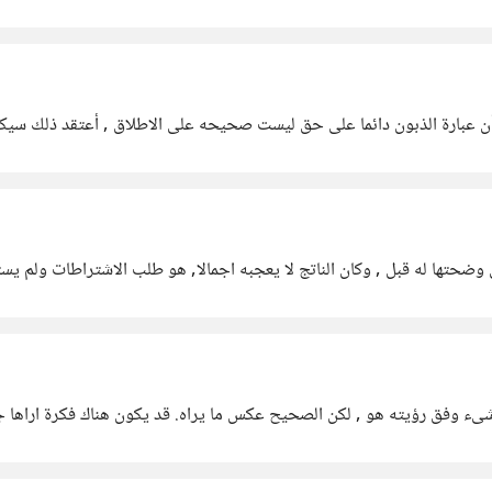
لاق , أعتقد ذلك سيكون أفضل لى وأكثر حفاظا على خدمتى
وضحتها له قبل , وكان الناتج لا يعجبه اجمالا, هو طلب الاشتراطات ولم يست
وفق رؤيته هو , لكن الصحيح عكس ما يراه. قد يكون هناك فكرة اراها جيد