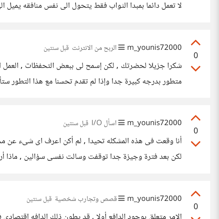
لا تعمل دائما بمبدا الثواب فقط يتحول الى نفس منافقه يميل ا
والعقاب وموازنه هذه الامور ,ان
m_younis72000
الربح من الانترنت
قبل سنتين
0
شكرا جزيلا لحضرتك , لكن إسمح لى ببعض التحفظات , العمل الح
متطور بدرجه كبيرة جدا وإذا لم تقدم تحسنا مع هذا التطور ست
m_younis72000
اسأل I/O
قبل سنتين
0
أنا وقعت فى هذه المشكله تحيدا , لم أكن اعرف اى شىء عن مج
لكن بعد فترة وجيزة جدا توقفت وسالت نفسى سؤالين , ماذا أري
وأنا
m_younis72000
قصص وتجارب شخصية
قبل سنتين
0
الامر متعلق بوجود الدافع أولا , قد يطون ذلك الدافه إقتصادى