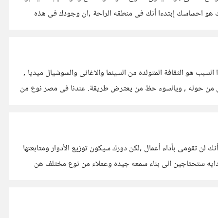
لك هو احساسك إبتدءا أنك فى منطقه الراحة ,ان وجودك فى هذه
سبب هو الثقافة المتولده من السينما والاغانى والسوشيال ميديا ,
كل من حوله , ويالسوء حظ من يعترض طريقة. عندنا فى مصر نوع من
يحه , وقد ينتهى بك الامر الى أنك لن تقومى بأداء أعمال ,لكن دورك سيكون توزيع الأدوار ومتابعتها
لو كلفك ذلك . لانك فى البدايه ستحتاجين الى بناء سمعه جيده وعملاء من نوع مختلف هن