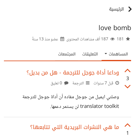
الرئيسية
love bomb
181
187 ألف مشاهدات المحتوى
عضو منذ
13 سنةً
المساهمات
التعليقات
المجتمعات
وداعا أداة جوجل للترجمة - هل من بديل؟
3
قبل 7 سنوات
الترجمة
0 تعليق
وصلني ايميل من جوجل مفاده أن أداة جوجل للترجمة
translator toolkit لن يستمر دعمها.
https://support.google.com/translatortoolkit/ans
wer/9462068 هل هناك مقترحات لأدوات مجانية مشابهة؟
ما هي النشرات البريدية التي تتابعها؟
1