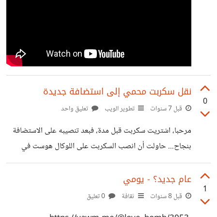
نقل سكربت محمي إلى استضافة جديدة
0
قبل 7 سنوات
تطوير الويب
تعليق واحد
مرحبا، اشتريت سكربت قبل مدة، فبعد تنصيبه على الاستضافة
بنجاح... حاولت أن انصب السكربت على اللوكال هوست في
جهازي لاختبار بعض التعديلات، فاكتشفت أن المطور يستخدم
احدى الخدمات التي تغلق السكربت على دومين معين. المطور
عام جديد؟ - يومي
1
اختفى من الانترنت... أغلق حسابه ولم يعد يدعم السكربت!
قبل 8 سنوات
ثقافة
0 تعليق
حاليا الاشتراك في الاستضافة والدومين على وشك الانتهاء،