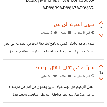
https://yawm.me/@love_bomb/3053-
وارغب في أن أنقل الموقع على استضافة جديدة بنفس الدومين
%D8%B9%D8%A7%D9%85-
ولكن من شركة مغايرة. هل سوف يعمل السكربت مع الشركة
%D8%AC%D8%AF%D9%8A%D8%AF
الجديدة (استضافة + دومين)؟ أم أنني محكور لأن
تحويل الصوت الى نص
2
قبل 8 سنوات
تقنية
5 تعليقات
سلام، ماهو برأيك افضل برنامج/طريقة لتحويل الصوت الى نص
بحيث يدعم العربية. شخصيا استخدمت لوحة مفاتيح جوجل
على الاندرويد وهو جيد لكن به بعض الأخطاء. هل من
اقتراحات؟
ما رأيك في تقنين القتل الرحيم؟
12
قبل 8 سنوات
ثقافة
31 تعليق
القتل الرحيم هو انهاء حياة الذين يعانون من امراض مزمنة لا
يرجى علاجها، يتم بعد موافقة المريض شخصيا وبمساعدة
طبيب. يجب ان نفرق بينه وبين الانسحاب من العلاجات أو