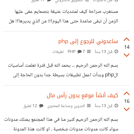
قبل 8 سنوات
التسويق الالكتروني
17 تعليق
مستغرب صراحة كيف لمنتديات عتيقة بتصمايم عفى عليها
الزمن أن تبقى صامدة حتى هذا اليوم؟!! من الذي يديرها؟! هل
مازال اصحابها يدفعون للدومين والاستضافة؟!! هل يجنون شئ
منها؟!! لا اظن لانها فقط اللآن يستخدمها المسوقون على خمسات
ساعدوني للرجوع إلى php
14
لبناء الباك لنكات وتحقيق مصدر دخل. هذه الاسألة تدور في
قبل 13 سنةً
PHP
7 تعليقات
ذهني كلما ارى خدمة "النشر على المنتديات" في خمسات، أتمنى
بسم الله الرحمن الرحيم .. بحمد الله قبل فترة تعلمت أساسيات
ان احصل على اجابات لها هنا!
الphp وبدأت اعمل تطبيقات بسيطة جدا بدون الحاجة إلى
قواعد بيانات. ولكن للأسف انقطعت بسبب الدراسة لمدة 4 أشهر
تقريبا . المشكلة اللتي تواجهني الآن أني اريد العودة للبرمجة اريد
كيف أنشأ موقع بدون رأس مال
16
فقط شيئ سريع يذكرني بأساسيات اللغة بالاضافة إلى ان قواعد
قبل 13 سنةً
التدوين وصناعة المحتوى
12 تعليق
mySQL نسيتها كاملة يعني احتاج بناء من الصفر . أنا بالفعل
بسم الله الرحمن الرحيم كثير منا في هذا المجتمع يمتلك مدونات
بدأت من الامس تقريبا بمتابعة بعض الدورات لكن اصابني الملل
سواء كانت مدونات مدونات شخصية ، او كانت هذة المدونة
لأن مايقوله أعرفه وعندما أخطي مجوعة فيديوات أشعر