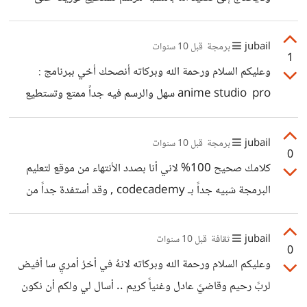
الأطارات ونظام الرسم يكون بالنقاط وهو سهل بشكل لا تتخيله
ولكن صعوبته تكمن بطريقتك لتركيب العظام وعمل المؤثرات
jubail
برمجة
قبل 10 سنوات
1
والاشيئا الاخرى وأنت لن تحتاج إلى هذه التقنيات اذا كنت تريد
وعليكم السلام ورحمة الله وبركاته أنصحك أخي ببرنامج :
تصميم شخصيات للعبة ما أو تطبيق .. على العموم أتمنى أن أكون
anime studio pro سهل والرسم فيه جداً ممتع وتستطيع
أفدتك أو تستطيع أن تجرب Flash CC الذي تم تغيره اسمه إلى
الرسم بالفارة بكل سهوله وتستطيع ان تشهد بنفس بعض الفيديو
Adobe Animate CC
لعمليات الرسم به : https://www.google.co.uk/?
jubail
برمجة
قبل 10 سنوات
0
gws_rd=ssl#q=anime+studio+character+design+
كلامك صحيح 100% لاني أنا بصدد الأنتهاء من موقع لتعليم
game وايضاً ممتاز للذين يريدون أحتراف صناعة الرسوم
البرمجة شبيه جداً بـ codecademy , وقد أستفدة جداً من
المتحركة حيث كانت لي جولات وصولات في نفس البرنامج
الـWordpress لكن لكل شخص نظرته في مثل هذه الامور
منذو مايقارب 5 سنوات حتى هذه اللحظة
jubail
ثقافة
قبل 10 سنوات
0
وعليكم السلام ورحمة الله وبركاته لانهُ في أخرُ أمريِ سا أفيض
لربً رحيم وقاضيً عادل وغنياً كريم .. أسال لي ولكم أن نكون