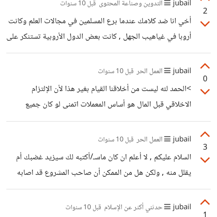
jubail
التدوين وصناعة المحتوى
قبل 10 سنوات
2
أخي انا ضد كلامك عندما برع المسلمين في مجالات العلم وكانت
أروبا في غياهيب الجهل , كانت بعض الدول الأروبية تستنكر على
أفراد مجتمعها أذا أتبعو هذه العلوم أو درسوها من علم الرياضيات
والفلك والكيمياء وغيرها وكان من الممكن أن ينادى صاحبها
jubail
العمل الحر
قبل 10 سنوات
0
بالساحر او يتعرض لمحاكمة على الهرطقة, ولكنهم تيقنو في أخر
>الحمد لله ليست من أخلاقنا القيام بغير هذا لأن الإلتزام
الأمر أن هذه العلوم هي التي تقدم الأمم إلى الأمام فلم لانتبعهم
الاخلاقي قبل المال هو أساس المعملات اتمنى لو كان جميع
لناخذ العلم النافع الجيد ونطور أنفسنا ونتطور, أما بخصوص
الاشخاص المستقلين مثلك, لاني عانيت الكثير منهم ولكن كلامك
شركة الجهاز بأربع دولارات , فنحن قمنا
مريح , واتمنى ان يكون هناك بيننا عمل أن شاءلله , بارك الله فيك
jubail
العمل الحر
قبل 10 سنوات
3
السلام عليكم , لا أعلم ان كان ماسـ/أكتبه لك سيزيد غضبك أم
يقلل منه , ولكن هل من الممكن أن صاحب المشروع قد اصابه
عارض من عوارض الحياه حادث او سجن ... ألخ أما بالنسبة
لشركة مستقل تستطيع التواصل معهم ومراسلتهم مره ومرتين
jubail
حدثني أكثر عن الإسلام
قبل 10 سنوات
1