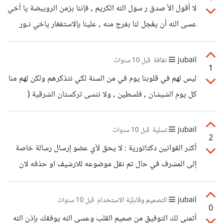
هذا اذ قامو باخذ المبالع التي دفعها العميل لهم أما ان كنت تريد
لا أقول الأ صدق ر سول الله الكريم , فإننا بزمن الرويبضة يا أخي
ان يقومو بتعويضك عن عملك للعميل فهذا شي أخر , اسال الله
عسى الله أن يعُجل لنا بفرج منه , علينا بإلاستفغار ياخي نـور
ان يرزقك من حيث لاتحتسب
jubail
ثقافة
قبل 10 سنوات
1
ليس لهم في قلوبنا يوم في من السنة لكي نتذكرهم ولكن لهم منا
كل يوم الشيشان , فلسطين , ولا ننسى تركستان الشرقية (
المنسية ) , مسلمي بورما (ميانمار) ... وغيرها الكثير من الدول
التي لاذنب لها الأ أنهم مسلمين , اللهم أرحمهم برحمتك وإلحقهم
jubail
تسلية
قبل 10 سنوات
2
بالصادقين وصبر إهاليهم على مصائبهم وأعن المسلمين على
أكثر القوانين دكتاتورية : لا يحق لأي عضو إرسال رسالة خاصة
صلاح أمورهم يارحمان يارحيم
إلى المشرف في حال تم نقل موضوعه للارشيف او حذفه لان
السبب لابد إن يكون مذكور ضمن قوانين المنتدى.
jubail
التصميم وقابليّة الاستخدام
قبل 10 سنوات
0
أتمنى لك التوفيق من صميم القلب وعسى الله يوفقك بإذن الله