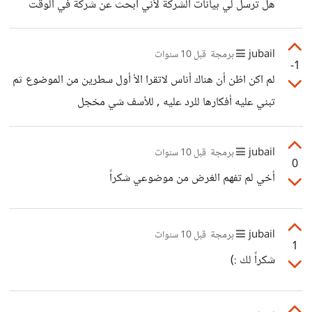
هل ترسل لي بيانات الشركة لأني أبحث عن شركة في الوقت
الحالي وتعبت كثيراً ولم أستطع أن أجد شي يستحق
jubail
برمجة
قبل 10 سنوات
-1
لم اكن اظن أن هناك أناس لاتقرا الأ أول سطرين من الموضوع ثم
تبني عليه أفكارها للرد عليه , للأسف شي مخجل
jubail
برمجة
قبل 10 سنوات
0
أخي لم تفهم الغرض من موضوعي شكراً
jubail
برمجة
قبل 10 سنوات
1
شكراً لك :)