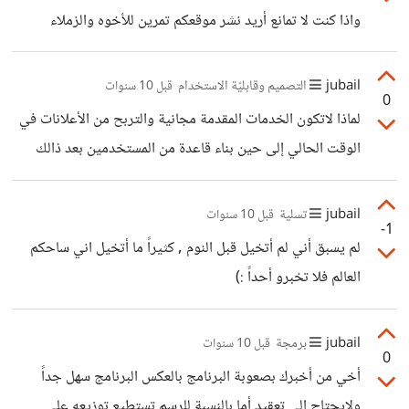
واذا كنت لا تمانع أريد نشر موقعكم تمرين للأخوه والزملاء
العاملين بالتدريس هنا بالسعودية عسى ان ينتفعو به وايضاً نشره
على تويتر من قبل حسابات الاعلانات هناك
jubail
التصميم وقابليّة الاستخدام
قبل 10 سنوات
0
لماذا لاتكون الخدمات المقدمة مجانية والتربح من الأعلانات في
الوقت الحالي إلى حين بناء قاعدة من المستخدمين بعد ذالك
تستطيعون البحث عن مستثمر أو وضع خطط للعوائد الماليه لان
المنافسة أجدها كبيره جداً الكثير من المشاريع في خلال السنتين
jubail
تسلية
قبل 10 سنوات
-1
الماضيه رأيت الكثير من نفس نوعية المشروع
لم يسبق أني لم أتخيل قبل النوم , كثيراً ما أتخيل اني ساحكم
العالم فلا تخبرو أحداً :)
jubail
برمجة
قبل 10 سنوات
0
أخي من أخبرك بصعوبة البرنامج بالعكس البرنامج سهل جداً
ولايحتاج إلى تعقيد أما بالنسبة للرسم تستطيع توزيعه على