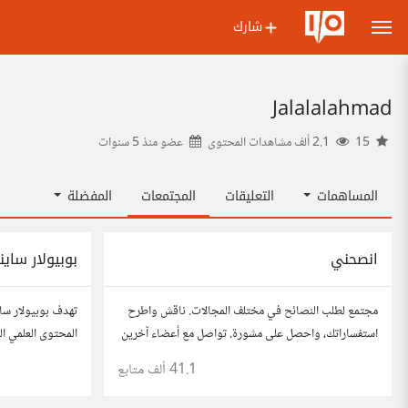
شارك
Jalalalahmad
15
2.1 ألف مشاهدات المحتوى
عضو منذ
5 سنوات
المساهمات
التعليقات
المجتمعات
المفضلة
انصحني
بوبيولار ساي
مجتمع لطلب النصائح في مختلف المجالات. ناقش واطرح
تهدف بوبيولار ساي
استفساراتك، واحصل على مشورة. تواصل مع أعضاء آخرين
المحتوى العلمي ا
للحصول على أفكار وحلول تساعدك في اتخاذ قراراتك.
العلمي والتقني ال
41.1 ألف
متابع
مطلعاً على أهم ال