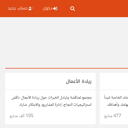
دخول
حساب جديد
ريادة الأعمال
تك الخاصة لتبدأ
مجتمع لمناقشة وتبادل الخبرات حول ريادة الأعمال. ناقش
مهامك وأهدافك
استراتيجيات النجاح، إدارة المشاريع، والابتكار. شارك
أفكارك، قصص نجاحك، وأسئلتك، وتواصل مع رواد أعمال
477
متابع
105 ألف
متابع
آخرين لتطوير مشروعاتك.