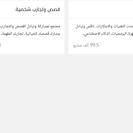
قصص وتجارب شخصية
دث التقنيات والابتكارات. ناقش وتبادل
مجتمع لمشاركة وتبادل القصص والتجارب
زة، البرمجيات، الذكاء الاصطناعي،
وشارك قصصك الحياتية، تجاربك الملهمة، 
 شارك أفكارك، نصائحك، وأسئلتك،
تعلمتها. شارك تجاربك مع الآخرين، واستف
99.5 ألف
متابع
8
التقنية والمتخصصين.
لتوسيع آفاقك.