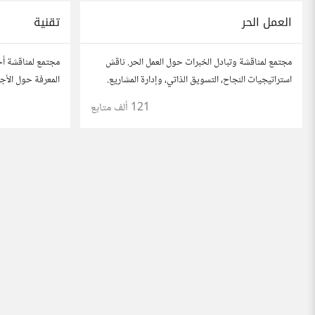
العمل الحر
تقنية
مجتمع لمناقشة وتبادل الخبرات حول العمل الحر. ناقش
مجتمع لمناقشة أح
استراتيجيات النجاح، التسويق الذاتي، وإدارة المشاريع.
المعرفة حول الأجه
شارك قصصك، نصائحك، وأسئلتك، وتواصل مع محترفين
والأمن السيبراني.
121 ألف
متابع
في مختلف المجالات.
وتواصل مع محبي 