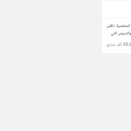
 الشخصية. ناقش
والدروس التي
د من قصصهم
88. ألف
متابع