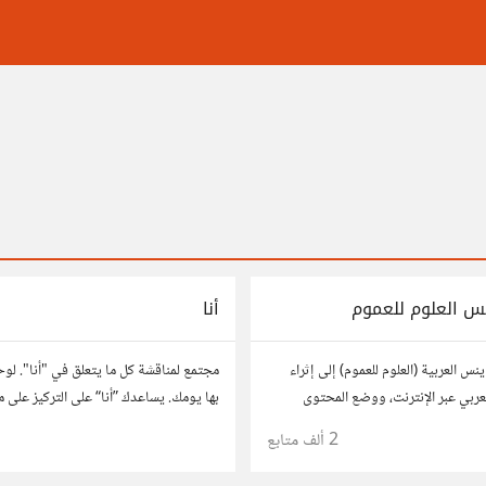
نس العلوم للعموم
أنا
نس العربية (العلوم للعموم) إلى إثراء
مجتمع لمناقشة كل ما يتعلق في "أنا". لوح
لعربي عبر الإنترنت، ووضع المحتوى
بها يومك. يساعدك ”أنا“ على التركيز على 
مميز بين يدي القارئ العربي كي يكون
ومتابعة ما يهمك بمكان واحد
2 ألف
متابع
إنجازات والتطبيقات المختلفة.
https://ana.hsoub.com