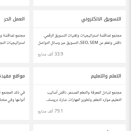
مطورين محترفين وهواة.
التسويق الالكتروني
العمل الحر
مجتمع لمناقشة استراتيجيات وتقنيات التسويق الرقمي.
مجتمع لمناقشة وت
ناقش وتعلم عن SEO، SEM، التسويق عبر وسائل التواصل
استراتيجيات النجا
الاجتماعي، وتحليل البيانات. شارك تجاربك، نصائحك،
شارك قصصك، نصائ
33.9 ألف
متابع
وأسئلتك، وتواصل مع متخصصين في هذا المجال.
في مختلف المجال
التعلم والتعليم
مواقع مفيدة
مجتمع لتبادل المعرفة والتعلم المستمر. ناقش أساليب
في ذلك المجتمع ن
التعليم، موارد التعلم، وتطوير المهارات. شارك دروسك،
أنواعها وفي مختلف
نصائحك، وأسئلتك، وتواصل مع معلمين وطلاب يسعون
أعجبتك أو ترى أنه
79.1 ألف
متابع
لتحقيق المعرفة والتفوق.
للموقع..المجتمع 