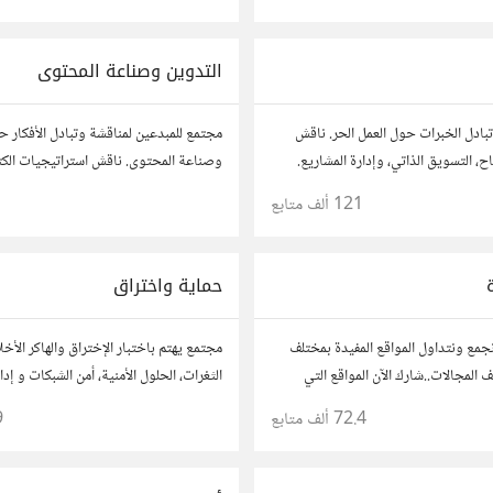
مصممين ومتخصصين في تحسين تجربة ال
التدوين وصناعة المحتوى
بادل الخبرات حول العمل الحر. ناقش
مجتمع للمبدعين لمناقشة وتبادل الأفكار ح
ح، التسويق الذاتي، وإدارة المشاريع.
وصناعة المحتوى. ناقش استراتيجيات الكت
حك، وأسئلتك، وتواصل مع محترفين
محركات البحث، وإنتاج المحتوى المرئي و
121 ألف
متابع
ات.
أفكارك وأسئلتك، وتواصل مع كتّاب ومبدعي
حماية واختراق
جمع ونتداول المواقع المفيدة بمختلف
مجتمع يهتم باختبار الإختراق والهاكر الأخ
 المجالات..شارك الآن المواقع التي
الثغرات، الحلول الأمنية، أمن الشبكات و إدا
ا مفيدة :) رجاء شارك رابط مباشر
وغيرها من المجالات..
72.4 ألف
متابع
9
خاص بالمواقع فقط