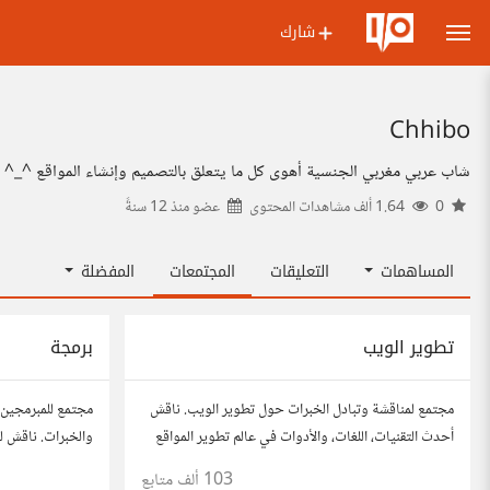
شارك
Chhibo
شاب عربي مغربي الجنسية أهوى كل ما يتعلق بالتصميم وإنشاء المواقع ^_^
0
1.64 ألف مشاهدات المحتوى
عضو منذ
12 سنةً
المساهمات
التعليقات
المجتمعات
المفضلة
تطوير الويب
برمجة
مجتمع لمناقشة وتبادل الخبرات حول تطوير الويب. ناقش
مجتمع للمبرمجين 
أحدث التقنيات، اللغات، والأدوات في عالم تطوير المواقع
والخبرات. ناقش لغ
والتطبيقات. شارك مشاريعك، اسأل عن نصائح، وتعاون مع
والمشاريع.
103 ألف
متابع