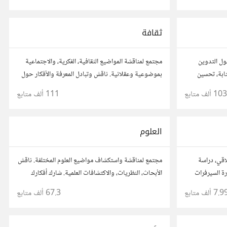
مستخدم.
ثقافة
ول التدوين
مجتمع لمناقشة المواضيع الثقافية، الفكرية، والاجتماعية
ابة، تحسين
بموضوعية وعقلانية. ناقش وتبادل المعرفة والأفكار حول
المسموع. شارك
الأدب، الفنون، الموسيقى، والعادات.
103 ألف
متابع
111 ألف
متابع
ن آخرين.
العلوم
لاقي، دراسة
مجتمع لمناقشة واستكشاف مواضيع العلوم المختلفة. ناقش
رة السيرفرات
الأبحاث، النظريات، والاكتشافات العلمية. شارك أفكارك
وأسئلتك، وتواصل مع مهتمين وعلماء في مختلف
7.9 ألف
متابع
67.3 ألف
متابع
التخصصات العلمية.