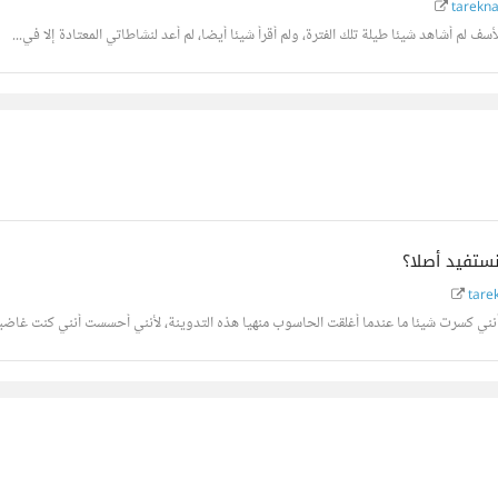
tarekna
ف لم أشاهد شيئا طيلة تلك الفترة، ولم أقرأ شيئا أيضا، لم أعد لنشاطاتي المعتادة إلا في...
ستفيد أصلا؟
tare
نني كسرت شيئا ما عندما أغلقت الحاسوب منهيا هذه التدوينة، لأنني أحسست أنني كنت غاضبا ع