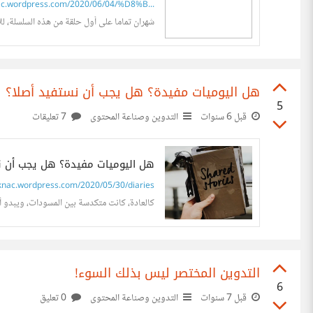
c.wordpress.com/2020/06/04/%D8%B...
شهران تماما على أول حلقة من هذه السلسلة، للأس
هل اليوميات مفيدة؟ هل يجب أن نستفيد أصلا؟
5
قبل 6 سنوات
التدوين وصناعة المحتوى
7 تعليقات
هل اليوميات مفيدة؟ هل يجب أن ن
knac.wordpress.com/2020/05/30/diaries
كالعادة، كانت متكدسة بين المسودات، ويبدو أ
التدوين المختصر ليس بذلك السوء!
6
قبل 7 سنوات
التدوين وصناعة المحتوى
0 تعليق