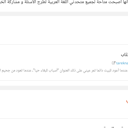
ربية وأنها أصبحت متاحة لجميع متحدثي اللغة العربية لطرح الأسئلة و مشاركة 
تاب
tarekn
ا أعود للبيت دائما تمر عيني على ذلك العنوان “أسباب للبقاء حيا”، عندما تعود من جحيم اس