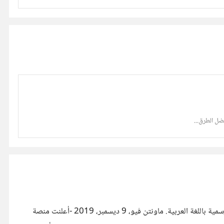
ضل الطرق...
الخبر متأخر نوعا ما، لكن لا بأس بنشره هنا لمن لم يعرف بعد. نص البيان الصحفي لمنصة Quora للأسئلة والإجابات حول إطلاق نسختها الرسمية باللغة العربية. ماونتن ڤيو، 9 ديسمبر، 2019 -أعلنت منصة