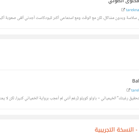
محتوى الصوتي
tarekna
 سلاسة وبدون مشاكل، لكن مع الوقت ومع استماعي أكثر للبودكاست أجدني ألقى صعوبة أكبر ك
tare
قيق رغبتك” الخيميائي – باولو كويلو (رغم أنني لم أعجب برواية الخميائي كثيرا، لكن لا يمنع