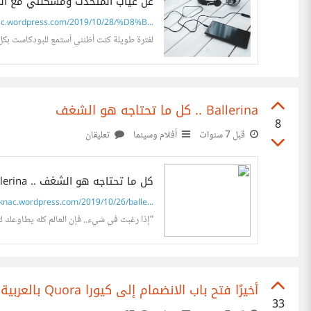
عن غياب المتحدث ومشكلتي مع ال
c.wordpress.com/2019/10/28/%D8%B...
لفترة طويلة كنت أظنني أستمع للبودكاست بكل
Ballerina .. كل ما تحتاجه هو الشغف
8
قبل 7 سنوات
أفلام وسينما
تعليقان
Ballerina .. كل ما تحتاجه هو الشغف
knac.wordpress.com/2019/10/26/balle...
“إذا رغبت في شيء.. فإن العالم كله يطاوعك لتح
أخيرًا فتح باب الانضمام إلى كيورا Quora بالعربية - النسخة التجريبية
33