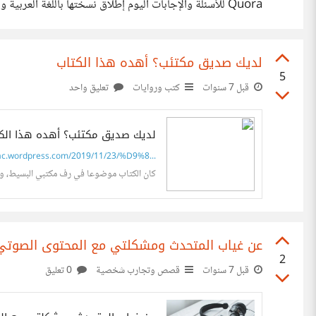
Quora للأسئلة والإجابات اليوم إطلاق نسختها باللغة الع
تتوفر منصة Quora أيضاً بـ 23 لغة أخرى. تهدف Quora لتبادل المعرفة ومشاركتها لفهم العالم بشكل أفضل. معظم
لديك صديق مكتئب؟ أهده هذا الكتاب
5
قبل 7 سنوات
كتب وروايات
تعليق واحد
لديك صديق مكتئب؟ أهده هذا الك
ac.wordpress.com/2019/11/23/%D9%8...
كان الكتاب موضوعا في رف مكتبي البسيط، وعندم
عن غياب المتحدث ومشكلتي مع المحتوى الصوتي
2
قبل 7 سنوات
قصص وتجارب شخصية
0 تعليق