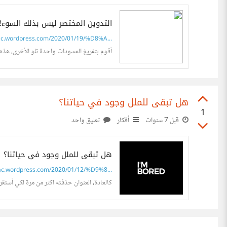
التدوين المختصر ليس بذلك السوء!
c.wordpress.com/2020/01/19/%D8%A...
أقوم بتفريغ المسودات واحدة تلو الأخرى، هذه مق
هل تبقى للملل وجود في حياتنا؟
1
قبل 7 سنوات
أفكار
تعليق واحد
هل تبقى للملل وجود في حياتنا؟
ac.wordpress.com/2020/01/12/%D9%8...
كالعادة، العنوان حذفته اكثر من مرة لكي أستقر