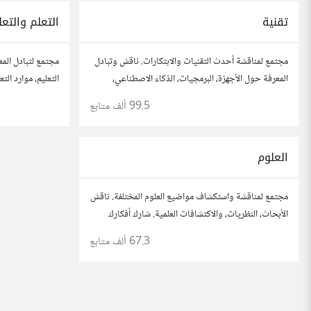
تقنية
التعلم والتعل
مجتمع لمناقشة أحدث التقنيات والابتكارات. ناقش وتبادل
مجتمع لتبادل المع
المعرفة حول الأجهزة، البرمجيات، الذكاء الاصطناعي،
التعليم، موارد ال
والأمن السيبراني. شارك أفكارك، نصائحك، وأسئلتك،
نصائحك، وأسئلتك
99.5 ألف
متابع
وتواصل مع محبي التقنية والمتخصصين.
لتحقيق المعرفة وا
العلوم
مجتمع لمناقشة واستكشاف مواضيع العلوم المختلفة. ناقش
الأبحاث، النظريات، والاكتشافات العلمية. شارك أفكارك
وأسئلتك، وتواصل مع مهتمين وعلماء في مختلف
67.3 ألف
متابع
التخصصات العلمية.