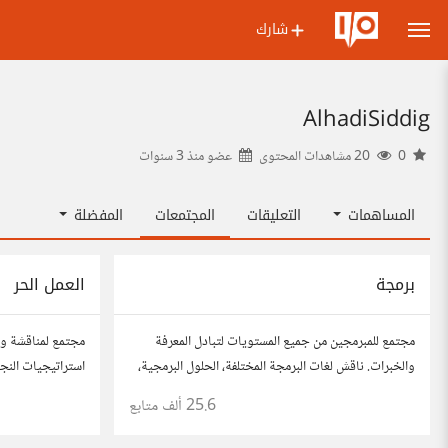
شارك
AlhadiSiddig
0
20 مشاهدات المحتوى
عضو منذ
3 سنوات
المساهمات
التعليقات
المجتمعات
المفضلة
برمجة
العمل الحر
مجتمع للمبرمجين من جميع المستويات لتبادل المعرفة
مجتمع لمناقشة وت
والخبرات. ناقش لغات البرمجة المختلفة، الحلول البرمجية،
استراتيجيات النجا
والمشاريع.
شارك قصصك، نصائ
25.6 ألف
متابع
في مختلف المجال