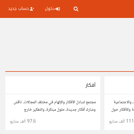
دخول
حساب جديد
أفكار
، والاجتماعية
مجتمع لتبادل الأفكار والإلهام في مختلف المجالات. ناقش
 والأفكار حول
وشارك أفكار جديدة، حلول مبتكرة، والتفكير خارج
الصندوق. شارك بمقترحاتك وأسئلتك، وتواصل مع مفكرين
111 ألف
متابع
97.6 ألف
متابع
آخرين.