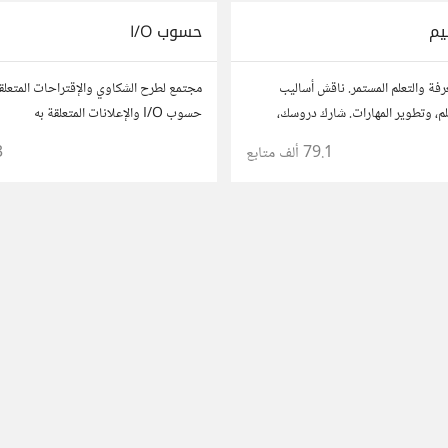
يم
حسوب I/O
رفة والتعلم المستمر. ناقش أساليب
مجتمع لطرح الشكاوي والإقتراحات المتعلق
تعلم، وتطوير المهارات. شارك دروسك،
حسوب I/O والإعلانات المتعلقة به
، وتواصل مع معلمين وطلاب يسعون
79.1 ألف
متابع
3
لتفوق.