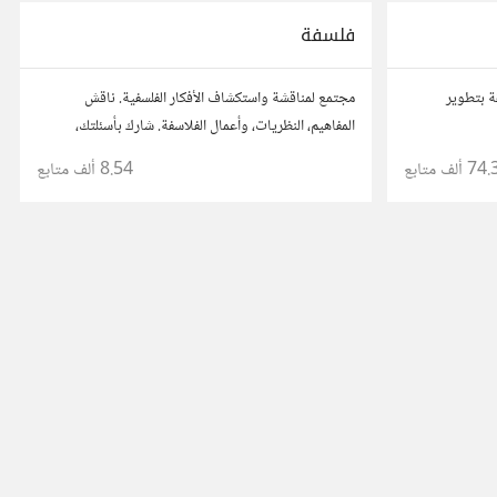
فلسفة
ة بتطوير
مجتمع لمناقشة واستكشاف الأفكار الفلسفية. ناقش
المفاهيم، النظريات، وأعمال الفلاسفة. شارك بأسئلتك،
تحليلاتك، ونصائحك، وتواصل مع محبي الفلسفة لفهم أعمق
74. ألف
متابع
8.54 ألف
متابع
للحياة والمعرفة.