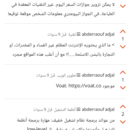
لا يمكن تزوير جوازات السفر اليوم. غير التقنيات المعقدة في
زادت بشكل ملحوظ جدا مثل 10% 50% 100% ... البعض
الطباعة، في الجواز البيومتري معلومات الشخص موقعة توقيعا
يعتقد أنها فقاعة، البعض لا يظن أنها
رقميا لا يمكن تزويره. هل تعرف صاحب الموقع؟ لما تدفع لا
تعرفه ولا يعرفك.
abderraouf adjal
تقنية
قبل 9 سنوات
1
> ما الذي يحتويه الإنترنت المظلم غير الفساد و المخدرات، او
التجارة بالبشر، الاسلحة.....؟! مع أن أغلب هذه المواقع مجرد
مواقع نصابة ستأخذ ما دفعته من بيتكوين أو أي عملة تشفيرية
أخرى بدون رد وحتى احتمال تبعيتها لمنظمات تجسس واستعلام
abderraouf adjal
تطوير الويب
قبل 9 سنوات
1
حكومية لصيد المعلومات و معرفة ناس المستهدفة. لا شيء غير
موجود Voat: https://voat.co
هذا، لأن تعريف الإنترنت المظلم هو محتوى أسود/فاسد/مخيف/
منحرف; ولا علاقة له بمكان وجوده سواء مكان معروف أو مكان
abderraouf adjal
أنظمة التشغيل
غير معروف على شبكة Tor أو أشباهها أو حتى شبكة خاصة
قبل 9 سنوات
2
منفصلة
من عوائد برمجة نظام تشغيل خفيف: مهارة برمجة أنظمة
التشغيل وأنويتها واكتساب خبرة في الـ low-level