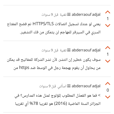
بطريقة افضل ناسا تبحث في الطاقة النووية وعلم الطيران
والمحركات وتكنولوجيا الطيران التي ستجعل السفر أقل كلفة
abderraouf adjal
تقنية
قبل 9 سنوات
1
وأسرع وأكثر أمانا داخل وخارج الأرض. كل هذه الادعاءات غالبا
يعني لو عندك تسجيل اتصالات HTTPS/TLS ثم فضح المفتاح
مصدرها ناس توقف تعليمها العلمي (ليس الأدبي والاجتماعي) في
السري في السيرفر للمهاجم لن يتمكن من فك التشفير.
الثانوية وحصلت على مراكز جميلة في الإعلام.
abderraouf adjal
تقنية
قبل 9 سنوات
1
سوف يكون خطير إن انتشر. لأن نشر الشركة للمفاتيح قد يمكن
من يحاول أن يقوم بهجمة رجل في الوسط ضد https من
النجاح مع احتمال فك بيانات https مشفرة تم تسجيلها
لمستخدمين من قبل في حال لم يكن نظام التشفير يدعم
abderraouf adjal
اسألني
قبل 9 سنوات
0
Perfect Forward Secrecy. الأسوأ من مفاتيح TLS هو
> فما هو المُعدّل المطلوب لِلوٌلوج لمثل هذه المدارس؟ في
التشفير بمفتاح عام يخص التحقق من البرمجيات والحزم، مثال:
الجزائر السنة الماضية (2016) هو تقريبا 78% أي تقريبا
التحقق من حزمة تحديثات ويندوز، التحقق من الحزم في
15.5/20. الرقم حسب الطلب ومعدلات النجاح. الأجانب