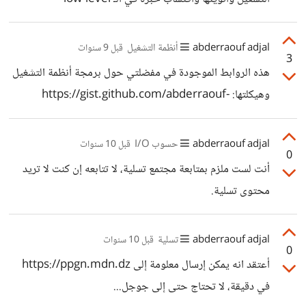
programming.
abderraouf adjal
أنظمة التشغيل
قبل 9 سنوات
3
هذه الروابط الموجودة في مفضلتي حول برمجة أنظمة التشغيل
وهيكلتها: https://gist.github.com/abderraouf-
adjal/f1b03c2660c6cb15408c926646f7c675
abderraouf adjal
حسوب I/O
قبل 10 سنوات
0
أنت لست ملزم بمتابعة مجتمع تسلية، لا تتابعه إن كنت لا تريد
محتوى تسلية.
abderraouf adjal
تسلية
قبل 10 سنوات
0
أعتقد انه يمكن إرسال معلومة إلى https://ppgn.mdn.dz
في دقيقة، لا تحتاج حتى إلى جوجل...