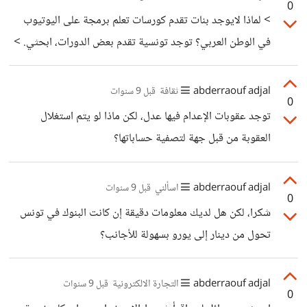
0
> لماذا لايوجد بنات تقدم كورسات تعلم برمجة على اليوتيوب
في الوطن العربي؟ توجد تونسية تقدم بعض الدورات، ابحثي. >
لماذارلايوجد فتيات مبرمجات معروفات في الوطن العربي ؟ لأنها
مهنة عادية وليس فن أو رياضة بحيث تتطلب شهرة كبيرة
abderraouf adjal
ثقافة
قبل 9 سنوات
0
للاستمرار.
توجد عقوبات الإعدام فيها عدل، لكن ماذا لو يتم استغلال
العقوبة من قبل جهة لتصفية حساباتها؟
abderraouf adjal
اسألني
قبل 9 سنوات
0
شكرا، لكن هل لديك معلومات دقيقة إن كانت البنوك في تونس
تحول من دينار إلى يورو بسهولة للأجانب؟
abderraouf adjal
التجارة الالكترونية
قبل 9 سنوات
0