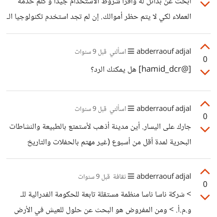
ابحث عن بدائل له واقرأ شروط الاستخدام جيدا و كلم خدمة
العملاء لكي لا يتم حظر أموالك. إن لم تجد استخدم تكنولوجيا الـ
Blockchain مثل Bitcoin و Litecoin.
abderraouf adjal
اسألني
قبل 9 سنوات
0
[@hamid_dcr] هل يمكنك الرد؟
abderraouf adjal
اسألني
قبل 9 سنوات
0
جارك على اليسار. أين مدينة أذهب لأستمتع بالطبيعة والنشاطات
البحرية لمدة أقل من أسبوع (غير مهتم بالحفلات والتاريخ
والثقافة)؟ البنوك تحول العملة للأجانب بسهولة من وإلى عملة
صعبة؟ كم سعر الدينار التونسي مقابل الجزائري في السوق
abderraouf adjal
ثقافة
قبل 9 سنوات
0
السوداء التونسية؟
> شركة ناسا ناسا منظمة مستقلة تابعة للحكومة الفدرالية للـ
و.م.أ. > ومن المفروض هو البحث عن حلول للعيش في الأرض