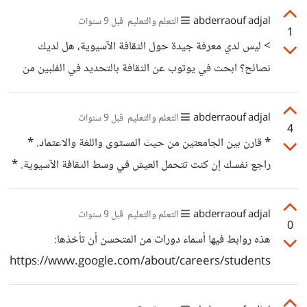
توزيعات جنو/لينكس، الخ. يعني ستتمكن من اختراق أي حاسوب
يقومون بما يسمى معادلة الشهادة (أعتقد في السفارة) النتيجة
abderraouf adjal
التعلم والتعليم
قبل 9 سنوات
ويندوز تشاء بدس حزم
1
تبقى كما هي لهم مع أن بعض الدول بسبب طبيعة امتحاناتهم
> ليس لدي معرفة جيدة حول الثقافة الآسيوية، هل لديك
العلامات تكون أكبر لهذا يمكنهم الالتحاق بسهولة في الجزائر.
نصائح؟ ابحث في يوتوب عن الثقافة بالتحديد في الفلبين من
أسلوب عيش والمستويات المعيشية والأسعار والأكل والمعتقدات
إلخ. > وجدت الاعتراف في الجامعات الفلبينية أفضل. ابحث عن
abderraouf adjal
التعلم والتعليم
قبل 9 سنوات
4
الجامعة التي تفكر فيها وليس الجامعات بشكل عام، لا تتردد في
* قارن بين الجامعتين من حيث المستوى واللغة والاعتماد. *
مراسلتهم واستعمال جوجل. هذه فرصة لك في السفر وتبديل
راجع نفسك إن كنت تتحمل العيش في وسط الثقافة الآسيوية. *
الجو والتعرف على ناس جدد والهروب من الرمال الإفريقية، قد
راجع قدراتك المادية.
لن تأتيك مثلها :)
abderraouf adjal
التعلم والتعليم
قبل 9 سنوات
0
هذه روابط فيها أسماء دورات من المتحسن أن تأخذها:
https://www.google.com/about/careers/students
/guide-to-technical-development.html
http://www.coursescoupons.com/2016/05/oss-