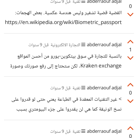
abderraouf adjal
تقنية
قبل 9 سنوات
0
university.html
القضية قضية تشفير وليس هندسة عكسية. بعض الهجمات:
https://en.wikipedia.org/wiki/Biometric_passport
#Attacks
abderraouf adjal
التجارة الالكترونية
قبل 9 سنوات
1
بالنسبة للتجارة في سوق بيتكوين-يورو من أحسن المواقع
Kraken exchange. لكن ستحتاج إلى رفع صورتك وصورة
جواز سفرك ووثيقة بها عنوان منزلك. الموقع يدعم إيداع وسحب
اليورو في الدول الأوروبية وكذلك عملات أخرى عالميا مثل USD
abderraouf adjal
تقنية
قبل 9 سنوات
0
GBP CAD JPY. توجد منصات أخرى معروفة ذات حجم تداول
> غير التقنيات المعقدة في الطباعة يعني حتى لو قدروا على
عالي: Poloniex، Bitfinex، Bitstamp وغيرها. بعض
نسخ الوثيقة كما هي لن يقدروا على جزء البيومتري بسبب
الإحصائيات:
التوقيع الرقمي بالتشفير.
https://coinmarketcap.com/currencies/volume/2
abderraouf adjal
تقنية
قبل 9 سنوات
4-hour هذا الشهر و خاصة هذه الأيام أسعار العملات التشفيرية
0