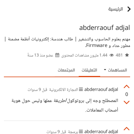
الرئيسية
abderraouf adjal
مهتم بعلوم الحاسوب والتشفير | طالب هندسة: إلكترونيات أنظمة مضمنة |
مطور عتاد و Firmware.
481
1.44 مليون مشاهدات المحتوى
عضو منذ
13 سنةً
المساهمات
التعليقات
المجتمعات
abderraouf adjal
التجارة الالكترونية
قبل 9 سنوات
0
المصطلح وجه إلى بروتوكول/طريقة عملها وليس حول هوية
أصحاب المعاملات.
abderraouf adjal
برمجة
قبل 9 سنوات