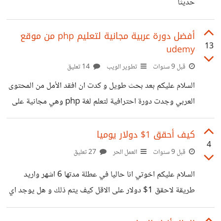
حديثا
أفضل دورة عربية مجانية لتعليم php من موقع
13
udemy
قبل 9 سنوات
تطوير الويب
14 تعليق
السلام عليكم بعد بحث طويل و كدت ان افقد الأمل من المحتوى
العربي وجدت دورة احترافية لتعلم لغة php وهي مجانية على
موقع udemy الدورة رائعة و مبسطة و مفهومة و انا قد بدأت
بمتابعتها و هذا رابطها https://www.udemy.com/php-
كيف أحقق 1$ دولار يوميا
4
mysqli-in-arabic/learn/v4/content
قبل 9 سنوات
العمل الحر
27 تعليق
السلام عليكم اخوتي انا حاليا في عطلة مدتها 6 اشهر واريد
طريقة لاحقق 1$ دولار على الاقل كيف يتم ذلك و هل يوجد اي
مواقع لفعل ذلك