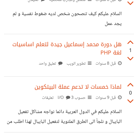
السلام عليكم كيف تنصحون شخص لديه ضغوط نفسية و لم
يجد عمل
هل دورة محمد إسماعيل جيدة لتعلم اساسيات
1
لغة PHP
قبل 8 سنوات
تطوير الويب
تعليق واحد
لماذا خمسات لا تدعم عملة البيتكوين
0
قبل 9 سنوات
حسوب I/O
3 تعليقات
السلام عليكم في الدول العربية دائما نواجه مشاكل تفعيل
البايبال و نلجأ الى الطرق الملتوية لتفعيل البايبال لهذا اطلب من
مشرفين موقع حاسوب ان ينظروا في شأن اضافة خاصية لدفع