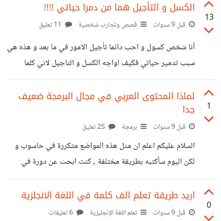
البيتكوين لانها سهلة و لا تتطلب الكثير
الكسل و التأجيل هما من دمرا حياتي !!!!
13
قبل 9 سنوات
قصص وتجارب شخصية
11 تعليق
أنا شخص كسول و احب دائما تأجيل الامور في ما بعد و هذه هي
سبب تدمير حياتي فكيف اواجه الكسل و التاجيل لاني كلما
عزمت على امر او شيء في حياتي اشعر بختناق في نفسي و
القول في نفسي دعك من هذا الامر التافه اريد حل ؟؟؟
لماذا المحتوى العربي في مجال البرمجة ضعيف
1
جدا
قبل 9 سنوات
برمجة
25 تعليق
السلام عليكم اعلم ان مثل هذه المواضع متكررة في حاسوب و
لكن اليوم سأكتبه بطريقة مختلفة , كنت ابحث عن دورة في
برمجة المواقع و عدد الدورات التطبيقية وجدتها قليلة جدا
تحسبها على اصابعك و لكني وجدت مليون دورة لتعلم الاساسيات
اريد طريقة تعلم الف كلمة في اللغة الانجلزية
0
ومعظمها قديمة أكل الظهر عليها فلماذا الاشخاص الذين يعرفون
قبل 9 سنوات
تعلم اللغة الإنجليزية
6 تعليقات