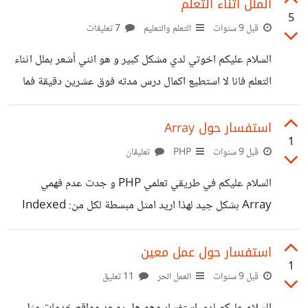
الملل أثناء التعلم
5
قبل 9 سنوات
التعلم والتعليم
7 تعليقات
السلام عليكم اخوتي لدي مشكل كبير و هو انني أشعر بملل اثناء
التعلم فانا لا استطيع اكمال درس مدته فوق عشرين دقيقة فما
هو الحل في ذلك فانا حاليا اتعلم php و استغرقت اسبوع لأنهي
درس واحد فيه ساعة فمن كثرت الملل جزأت الفيديو الى 10
استفسار حول Array
1
دقائق و كل يوم اشاهد جزء هل هذا امر عادي ام هناك خطب ما
قبل 9 سنوات
PHP
تعليقان
السلام عليكم في طريقي تعلمي PHP و جدت عدم فهمي
Array بشكل جيد لهذا اريد امثل مبسطة لكل من: Indexed
Array Associative Array Array functions وشكرا
مسبقا
استفسار حول عمل معين
1
قبل 9 سنوات
العمل الحر
11 تعليق