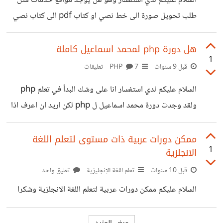
السلام عليكم لدي استفسار وهو هل يوجد مواقع خدمات مثل
طلب تحويل صورة الى خط نصي او كتاب pdf الى كتاب نصي
لاني اريد العمل في هذا المجال فانا سريع في الكتابة و خاصة
العربية
هل دورة php لمحمد اسماعيل كاملة
1
قبل 9 سنوات
PHP
7 تعليقات
السلام عليكم لدي استفسار انا على وشك البدأ في تعلم php
ولقد وجدت دورة محمد اسماعيل ل php لكن اريد ان اعرف اذا
كانت الدورة كاملة او ناقصة لان في الجزء الاول 101 يوجد 39
درس و في الجزء الثاني 102 لا يوجد الا 10 دروس فهل الدورة
ممكن دورات عربية ذات مستوى لتعلم اللغة
1
الانجلزية
كاملة ام ناقصة في رايكم
قبل 10 سنوات
تعلم اللغة الإنجليزية
تعليق واحد
السلام عليكم ممكن دورات عربية لتعلم اللغة الانجلزية وشكرا