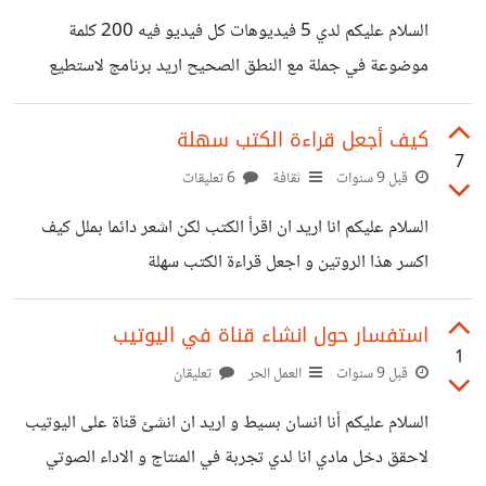
البرمجة لا يشاركون تجاربهم مغ غيرهم هل هم الالهة و نحن
السلام عليكم لدي 5 فيديوهات كل فيديو فيه 200 كلمة
العبيد أما ماذا , و اما بخصوص المحتوى الاجنبي لن احدثكم
موضوعة في جملة مع النطق الصحيح اريد برنامج لاستطيع
فدائما من يلقي محاضرة اما تجده مهندس كبير
حفظ هذه الجمل لاني فشلت اكثر من مرة و لكني دائم اعود من
جديد ودائم تكون النهاية بنسيان الكلمات كيف اراجع الكلمات و
كيف أجعل قراءة الكتب سهلة
7
احفظها
قبل 9 سنوات
ثقافة
6 تعليقات
السلام عليكم انا اريد ان اقرأ الكتب لكن اشعر دائما بملل كيف
اكسر هذا الروتين و اجعل قراءة الكتب سهلة
استفسار حول انشاء قناة في اليوتيب
1
قبل 9 سنوات
العمل الحر
تعليقان
السلام عليكم أنا انسان بسيط و اريد ان انشئ قناة على اليوتيب
لاحقق دخل مادي انا لدي تجربة في المنتاج و الاداء الصوتي