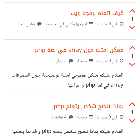
فبماذا تنصحوني و تخصص القناة التي اريدها هي خاص
بهاردوير و القايمنغ
كيف اتعلم برمجة ويب
1
قبل 9 سنوات
اشرحها وكأني في الخامسة
تعليق واحد
ممكن امثلة حول array في لغة php
1
قبل 9 سنوات
برمجة
تعليقان
السلام عليكم ممكن تعطوني امثلة توضيحية حول المصوفات
array في لغة php و انواعها
بماذا تنصح شخص يتعلم php
1
قبل 9 سنوات
برمجة
4 تعليقات
السلام عليكم بماذا تنصح شخص يتعلم php و قد بدأ بتعلمها