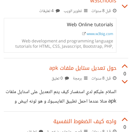
w3schools
كنت اكتب كل ما اتعلمه من أكواد و احاول فهمه و هذا ما جعلني
أكره البرمجة و قلت في نفسي ان البرمجة للعباقرة و ليس
قبل 8 سنوات
تطوير الويب
4 تعليقات
لإنسان مثلي انا , و بعد ان تركت كل شيء
Web Online tutorials
www.w3big.com
Web development and programming language
tutorials for HTML, CSS, Javascript, Bootstrap, PHP,
MySQL, Python, Java, Ruby,
حول تعديل ستايل ملفات apk
0
قبل 8 سنوات
برمجة
0 تعليق
السلام عليكم لدي استفسار كيف يتم التعديل على استايل ملفات
apk مثلا عندما احمل تطبيق الفايسبوك و هو لونه ابيض و
الكتابة سوداء , اريد جعل الالخلفية سوداء و الكتابة بيضاء هل
يوجد برنامج لعمل ذلك
واجه كيف الضغوط النفسية
0
قبل 8 سنوات
قصص وتجارب شخصية
تعليقان