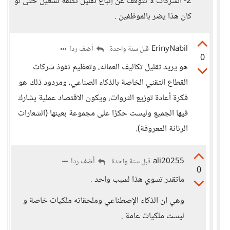
2- الشركات لا تتوقف عن إتباع تقليل تكلفة تشغيل حتى لو
كان هذا يضر بالموظفين .
ErinyNabil
أضف ردا
قبل سنة واحدة
0
هو يريد تقليل تكاليف العماله، وتعظيم نفوذ شركات
القطاع التقني الخاصة بالذكاء الصناعي، ومردود ذلك هو
فكرة أعادة توزيع الثروات، ويكون الاقتصاد عملية يشارك
فيها الجميع وليست حكرًا على مجموعة بعينها (الشعارات
الرنانة المعروفة).
ali20255
أضف ردا
قبل سنة واحدة
0
ماتقدر تسوي هذا لسبب واحد .
وهي ان الذكاء الإصطناعي وملحقاته ملكيات خاصة و
ليست ملكيات عامة .