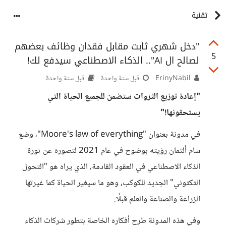
تقنية
"دخل شهري ثابت مقابل فقدان وظائف بعضهم
5
لصالح ال AI".. الذكاء الاصطناعي سيدفع لك!
ErinyNabil
قبل سنة واحدة
قبل سنة واحدة
"إعادة توزيع الثروات ستضمن للجميع الحياة التي
يستحقونها!"
في مدونة بعنوان "Moore's law of everything"، وضع
سام ألتمان رؤيته بوضوح في عام 2021 لتصوره عن ثورة
الذكاء الاصطناعي في العقود القادمة، الذي يراه هو "التحول
التكتوني" الجديد للكوكب، وهو ما سيغير الحياة كما غيرتها
الزراعة والصناعة والعلم قبلًا.
وفي هذه المدونة طرح أفكاره الخاصة بتطور شركات الذكاء