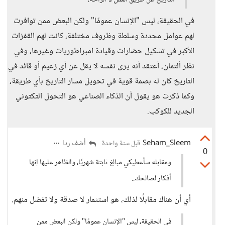
التاريخ عن طريق العمل لا الراحة!
في الحقيقة، ليس "الإنسان عمومًا" ولكن البعض ممن توافرت
لهم عوامل محددة وسلطة وظروف مختلفة، كانت لهم القفزات
الأكبر في تشكيل حضارات وقيادة امبراطوريات وغيرها، وفي
نظر ألتمان، أعتقد أنه يرى نفسه لا يقل عن أي زعيم أو قائد في
التاريخ كان له بصمة قوية في تحويل مسار التاريخ بأي طريقة،
وكما ذكرت هو يقول أن الذكاء الصناعي هو التحول التكتوني
الجديد للكوكب.
Seham_Sleem
أضف ردا
قبل سنة واحدة
0
ومقابله سأعطيكي مبالغ ثابتة شهريًا، والظاهر عليها إنها
أفكار لصالحك..
أي أن هناك مقابلًا لذلك، هو استثمار لا صدقة ولا تفضل منهم.
في الحقيقة، ليس "الإنسان عمومًا" ولكن البعض ممن