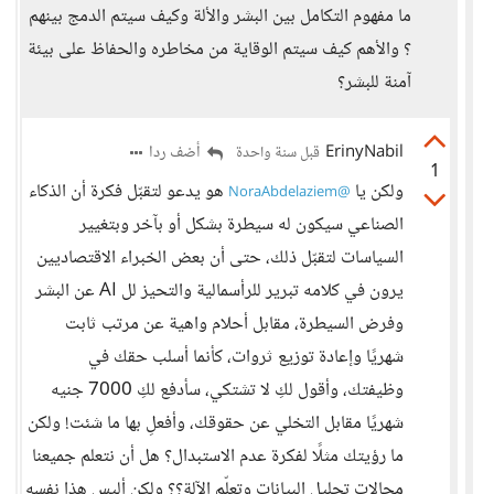
ما مفهوم التكامل بين البشر والألة وكيف سيتم الدمج بينهم
؟ والأهم كيف سيتم الوقاية من مخاطره والحفاظ على بيئة
آمنة للبشر؟
ErinyNabil
أضف ردا
قبل سنة واحدة
1
ولكن يا
هو يدعو لتقبّل فكرة أن الذكاء
@NoraAbdelaziem
الصناعي سيكون له سيطرة بشكل أو بآخر وبتغيير
السياسات لتقبّل ذلك، حتى أن بعض الخبراء الاقتصاديين
يرون في كلامه تبرير للرأسمالية والتحيز لل AI عن البشر
وفرض السيطرة، مقابل أحلام واهية عن مرتب ثابت
شهريًا وإعادة توزيع ثروات، كأنما أسلب حقك في
وظيفتك، وأقول لكِ لا تشتكي، سأدفع لكِ 7000 جنيه
شهريًا مقابل التخلي عن حقوقك، وأفعلِ بها ما شئت! ولكن
ما رؤيتك مثلًا لفكرة عدم الاستبدال؟ هل أن نتعلم جميعنا
مجالات تحليل البيانات وتعلّم الآلة؟؟ ولكن أليس هذا نفسه