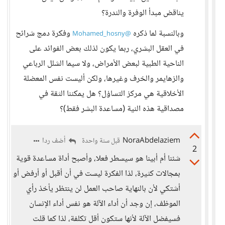
يناقض مبدأ الوفرة والندرة؟
وبالنسبة لما ذكره
وفكرة دمج شرائح
@Mohamed_hosny
في العقل البشري، ربما يكون لذلك بعض الفوائد على
الناحية الطبية لبعض الأمراض، ولا سيما الشلل الرباعي
والزهايمر والخرف وغيرها، ولكن أليست نفس المعضلة
الأخلاقية هي مركز التساؤل؟ هل يمكننا الثقة في
مصداقية هذه النية (مساعدة البشر فقط)؟
NoraAbdelaziem
أضف ردا
قبل سنة واحدة
2
شئنا أم أبينا هو سيسطر فعلا، وأصبح أداة مساعدة قوية
بمجالات كثيرة، لذا الفكرة ليست في أن أقبل أو أرفض أو
أشتكي لأن بالنهاية صاحب العمل لن ينتظر يأخذ رأي
الموظف، إن وجد أن أداء الآلة هو نفس أداء الإنسان
فسيفضل الآلة لأنها ستكون أقل تكلفة، لذا كما قلت