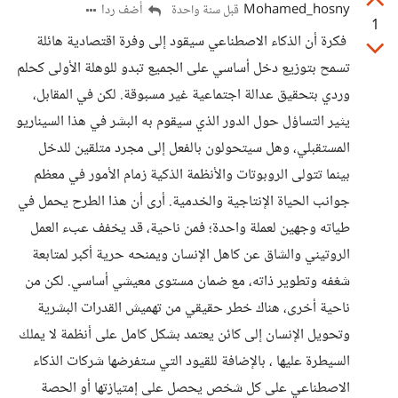
Mohamed_hosny
أضف ردا
قبل سنة واحدة
1
فكرة أن الذكاء الاصطناعي سيقود إلى وفرة اقتصادية هائلة
تسمح بتوزيع دخل أساسي على الجميع تبدو للوهلة الأولى كحلم
وردي بتحقيق عدالة اجتماعية غير مسبوقة. لكن في المقابل،
يثير التساؤل حول الدور الذي سيقوم به البشر في هذا السيناريو
المستقبلي، وهل سيتحولون بالفعل إلى مجرد متلقين للدخل
بينما تتولى الروبوتات والأنظمة الذكية زمام الأمور في معظم
جوانب الحياة الإنتاجية والخدمية. أرى أن هذا الطرح يحمل في
طياته وجهين لعملة واحدة؛ فمن ناحية، قد يخفف عبء العمل
الروتيني والشاق عن كاهل الإنسان ويمنحه حرية أكبر لمتابعة
شغفه وتطوير ذاته، مع ضمان مستوى معيشي أساسي. لكن من
ناحية أخرى، هناك خطر حقيقي من تهميش القدرات البشرية
وتحويل الإنسان إلى كائن يعتمد بشكل كامل على أنظمة لا يملك
السيطرة عليها ، بالإضافة للقيود التي ستفرضها شركات الذكاء
الاصطناعي على كل شخص يحصل على إمتيازتها أو الحصة