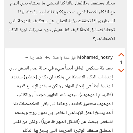
محلنا وسنفقد وظائفنا، غالبًا كنا لنخشى ما نخشاه نحن اليوم
مع الذكاء الاصطناعي، صحيح؟؟ ولذلك أريد رؤيتك لهذا
السيناريو، إذا تحققت رؤية التمان، هل سنتكيف بالدرجة التي
تجعلنا نتساءل لاحقًا كيف كنا لنعيش دون مميزات ثورة الذكاء
الاصطناعي؟
Mohamed_hosny
أضف ردا
قبل سنة واحدة
1
ببساطة سيكون الواقع أيضاً سيء في حالة عدم العيش دون
إمتيازات الذكاء الاصطناعي ولكنه لن يكون (خطير) ستعود
الوتيرة أبطأ في إنجاز المهام ، ولكن سيقدر الإبداع قدره
(فالرسام الموهوب) سيعود فنه للظهور مجدداً ، والكاتب
الموهوب ستتميز كتابته ، وهكذا في باقي التخصصات فلا
أحد ينسخ العمل الإبداعي الخاص بي بدون روح ويمنحه
لشخص يبحث عن (الشكل المبهر ظاهرياً) ، ولكن من نفس
المنطلق سنفقد الوتيرة السريعة التي ينجز بها الذكاء