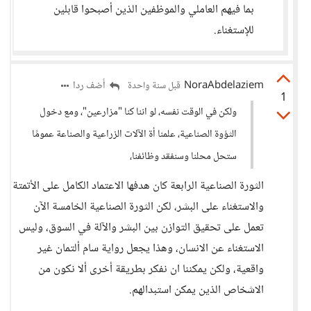
بما فيهم العاملي والموظفين الذين أصبحوا قابلين
للإستغناء.
NoraAbdelaziem
أضف ردا
قبل سنة واحدة
1
ولكن في الوقت نفسه، لو اننا كنا "مزارعين"، ومع دخول
الثؤوة الصناعية، علمنا أة الآلات الزراعية والصناعة عمومًا
ستحل محلنا وسنفقد وظائفنا،
الثورة الصناعية الرابعة كان هدفها الاعتماد الكامل على الأتمتة
والاستغناء على البشر، لكن الثورة الصناعية الخامسة الآن
تعمل على تحقيق التوازن بين البشر والآلة في السوق، وليس
الاستغناء عن الانسان، وهذا يجعل رواية سام ألتمان غير
واقعية، ولكن يمكننا ان نفكر بطريقة أخرى ألا نكون من
الاشخاص الذين يمكن استبدالهم.