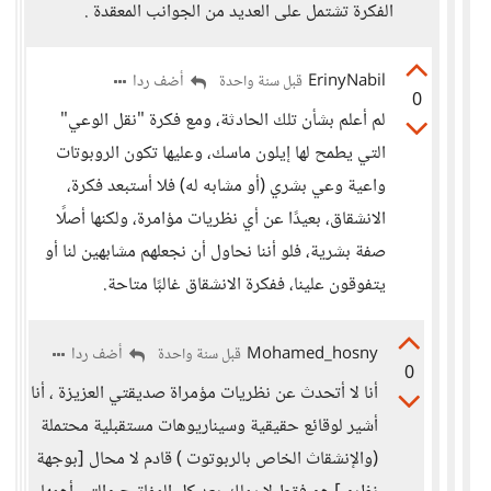
الفكرة تشتمل على العديد من الجوانب المعقدة .
ErinyNabil
أضف ردا
قبل سنة واحدة
0
لم أعلم بشأن تلك الحادثة، ومع فكرة "نقل الوعي"
التي يطمح لها إيلون ماسك، وعليها تكون الروبوتات
واعية وعي بشري (أو مشابه له) فلا أستبعد فكرة،
الانشقاق، بعيدًا عن أي نظريات مؤامرة، ولكنها أصلًا
صفة بشرية، فلو أننا نحاول أن نجعلهم مشابهين لنا أو
يتفوقون علينا، ففكرة الانشقاق غالبًا متاحة.
Mohamed_hosny
أضف ردا
قبل سنة واحدة
0
أنا لا أتحدث عن نظريات مؤمراة صديقتي العزيزة ، أنا
أشير لوقائع حقيقية وسيناريوهات مستقبلية محتملة
(والإنشقاث الخاص بالربوتوت ) قادم لا محال [بوجهة