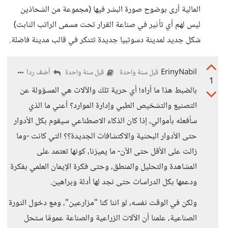
المالية أرى بوضوح صورة البشر فيها (مجموعة من الشحاذين
ليس لهم أي تأثير في صناعة القرار تحت مسمى الراتب الثابت)
شكل جديد لمدينة دسوتبيا جديدة تتنكر في قالب مدينة فاضلة.
ErinyNabil
أضف ردا
قبل سنة واحدة
قبل سنة واحدة
1
بالضبط هذا ما أراه! أي حرية تلك والآلات هي المسؤولة عن
التصنيع والتشخيص الطبي وإدارة الموارد؟ أعني ما الذي
سأفعله بأموالي، إذا كان الذكاء الاصطناعي سيقوم بكل الأدوار
حتى الأدوار البحثية والاكتشافات الجديدة؟؟ التي كانت -وما
زالت على الأقل حتى الآن- ما يميزنا، كونها تعتمد على
المشاهدة والتحليل والمنطق، وحتى فكرة الإيمان العلمي بفكرة
ودعمها بكل الدراسات حتى نجد لها أدلة وبراهين.
ولكن في الوقت نفسه، لو اننا كنا "مزارعين"، ومع دخول الثورة
الصناعية، علمنا أن الآلات الزراعية والصناعة عمومًا ستحل