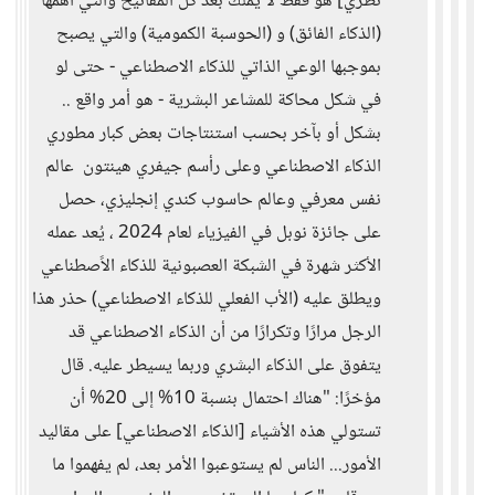
نظري] هو فقط لا يملك بعد كل المفاتيح والتي أهمها
(الذكاء الفائق) و (الحوسبة الكمومية) والتي يصبح
بموجبها الوعي الذاتي للذكاء الاصطناعي - حتى لو
في شكل محاكة للمشاعر البشرية - هو أمر واقع ..
بشكل أو بآخر بحسب استنتاجات بعض كبار مطوري
الذكاء الاصطناعي وعلى رأسم جيفري هينتون ‏ عالم
نفس معرفي وعالم حاسوب كندي إنجليزي، حصل
على جائزة نوبل في الفيزياء لعام 2024 ، يُعد عمله
الأكثر شهرة في الشبكة العصبونية للذكاء الاًصطناعي
ويطلق عليه (الأب الفعلي للذكاء الاصطناعي) حذر هذا
الرجل مرارًا وتكرارًا من أن الذكاء الاصطناعي قد
يتفوق على الذكاء البشري وربما يسيطر عليه. قال
مؤخرًا: "هناك احتمال بنسبة 10% إلى 20% أن
تستولي هذه الأشياء [الذكاء الاصطناعي] على مقاليد
الأمور... الناس لم يستوعبوا الأمر بعد، لم يفهموا ما