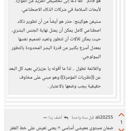
هو قادم." كما دعا إلى تخصيص المزيد من الموارد
لأبحاث السلامة في شركات الذكاء الاصطناعي.
ستيفن هوكينج: حذر هو أيضاً من أن تطوير ذكاء
اصطناعي كامل يمكن أن يمثل نهاية الجنس البشري،
حيث يمكن للآلات أن تتطور وتعيد تصميم نفسها
بمعدل أسرع بكثير من قدرة البشر المحدودة بالتطور
البيولوجي.
والقائمة تطول .. لذا ما أقوله يا عزيزتي بعيد كل البعد
عن ((نظريات المؤمرة)) وهو مبني على مخاوف
حقيقية يجب وضعها بالاعتبار .
ali20255
أضف ردا
قبل سنة واحدة
1
ضمان مستوى معيشي أساسي = يعني تعيش على خط الفقر