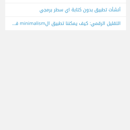
أنشأت تطبيق بدون كتابة اي سطر برمجي
التقليل الرقمي: كيف يمكننا تطبيق الminimalism في التكنولوجيا؟