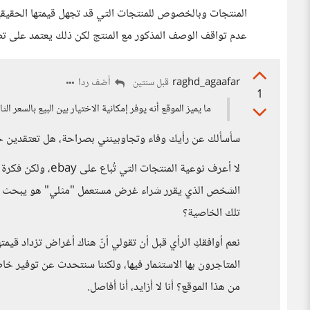
المنتجات وبالخصوص للمنتجات التي قد تجهل قيمتها الحقيقية 
عدم تواقف الوصف المذكور مع المنتج لكن ذلك يعتمد على تص
raghd_agaafar
أضف ردا
قبل سنتين
1
ما يميز الموقع أنه يوفر إمكانية الاختيار بين البيع بالسعر 
سأسألك عن رأيك وفاء وتجاوبينني بصراحة، هل تعتقدين حقًا
الشخص الذي يقرر شراء غرض مستعمل "مثلي" هو يبحث أيض
تلك الخاصية؟
نعم أوافقكِ الرأي قبل أن تقولي أنّ هناك أغراض تزداد قيم
المتاجرون بها الاستثمار فيها، ولكننا سنتحدث عن توفير خاص
من هذا الموقع؟ أنا لا أزايد، أنا أفاصل.