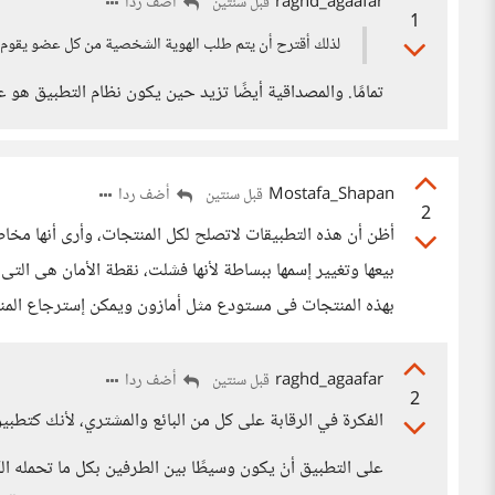
raghd_agaafar
أضف ردا
قبل سنتين
1
لذلك أقترح أن يتم طلب الهوية الشخصية من كل عضو يقوم 
تمامًا. والمصداقية أيضًا تزيد حين يكون نظام التطبيق هو عد
Mostafa_Shapan
أضف ردا
قبل سنتين
2
بيعها وتغيير إسمها ببساطة لأنها فشلت، نقطة الأمان هى الت
بهذه المنتجات فى مستودع مثل أمازون ويمكن إسترجاع المن
raghd_agaafar
أضف ردا
قبل سنتين
2
الفكرة في الرقابة على كل من البائع والمشتري، لأنك كتطبي
على التطبيق أنْ يكون وسيطًا بين الطرفين بكل ما تحمله الك