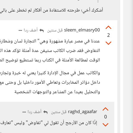
أشكرك أخي؛ طرحته للاستفادة من أفكار لم تخطر على بالي
sleem_elmasry00
أضف ردا
قبل سنتين
2
عندنا في مصر عبارة مشهورة وهي" التجارة لسان وشطارة" 
التفاوض فقد ضرب الكاتب ستيفن عدة أمثلة تؤكد هذه الفك
الوقت لمطالعة الأمثلة في الكتاب ربما تستطيع توضيح الص
والكاتب عمل في مجال الإدارة كثيرا يعني له خبرة وتجارب
داخل دؤائر المخابرات وتعاطي الأمور داخليا بل وحتى مع
والتحليل بعيدا عن المشاعر والتوجهات الشخصية
raghd_agaafar
أضف ردا
قبل سنتين
0
إذًا كان من الأرجح أن تقول لي "تفاوض" وليس "تعارف"