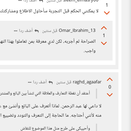
sleem_elmasry00
أضف ردا
قبل سنتين
1
لا يمكنني الحكم قبل التجربة سأحاول الاطلاع ومشاركتك 
13_Omar_Ibrahim
أضف ردا
قبل سنتين
1
الصراحة لم أجربه، لكن لدي معرفة بمن تعاملوا بهذا النه
واجب.
raghd_agaafar
أضف ردا
قبل سنتين
0
أعتقد أن نقطة التعارف والعلاقة التي تنشأ بين البائع والمشت
لا داعي لها عبد الرحمن. لماذا أتعرف على البائع وأنشئ مع
منه لأنني أحتاجه. ما الحاجة إلى التعرف والتودد وتضييع 
وأحييكي على طرح مثل هذا الموضوع للنقاش