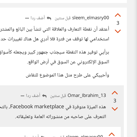
sleem_elmasry00
أضف ردا
قبل سنتين
3
أعتقد أن نقطة التعارف والعلاقة التي تنشأ بين البائع والمش
استخدامي لها توقف من فترة فلا أدري هل هناك تغييرات حدثت
برأيي توفير هذه النقطة سيجذب جمهور كبير ويجعله كأسواق ال
السوق الإلكتروني عن السوق في أرض الواقع.
وأحييكي على طرح مثل هذا الموضوع للنقاش
13_Omar_Ibrahim
أضف ردا
قبل سنتين
3
هذه المي
التعرف على صاحبه من منشوراته العامة وتعليقاته.