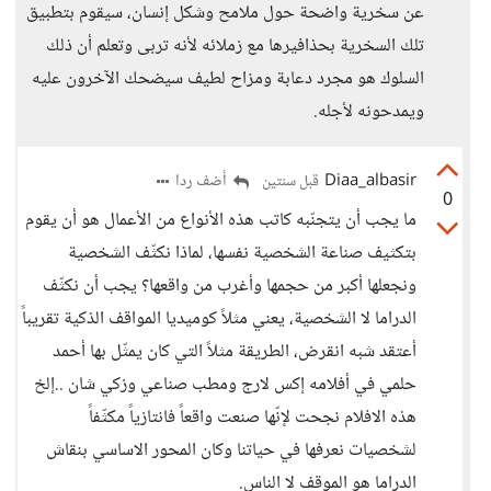
عن سخرية واضحة حول ملامح وشكل إنسان، سيقوم بتطبيق
تلك السخرية بحذافيرها مع زملائه لأنه تربى وتعلم أن ذلك
السلوك هو مجرد دعابة ومزاح لطيف سيضحك الآخرون عليه
ويمدحونه لأجله.
Diaa_albasir
أضف ردا
قبل سنتين
0
ما يجب أن يتجنّبه كاتب هذه الأنواع من الأعمال هو أن يقوم
بتكثيف صناعة الشخصية نفسها، لماذا نكثّف الشخصية
ونجعلها أكبر من حجمها وأغرب من واقعها؟ يجب أن نكثّف
الدراما لا الشخصية، يعني مثلاً كوميديا المواقف الذكية تقريباً
أعتقد شبه انقرض، الطريقة مثلاً التي كان يمثّل بها أحمد
حلمي في أفلامه إكس لارج ومطب صناعي وزكي شان ..إلخ
هذه الافلام نجحت لإنّها صنعت واقعاً فانتازياً مكثّفاً
لشخصيات نعرفها في حياتنا وكان المحور الاساسي بنقاش
الدراما هو الموقف لا الناس.