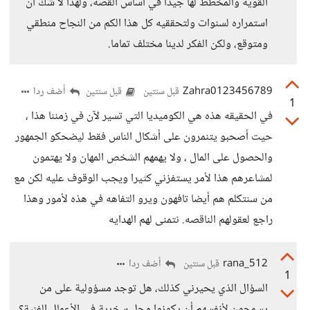
القوية والمخطط لها جيدا في اساس القصة، ولهذا لا شك أن
استمراره لسنوات ولتحققيه كل هذا الكم من النجاح منطقي
ومتوقع، ولكن الفكر لدينا مختلف تماما.
Zahra0123456789
أضف ردا
قبل سنتين
قبل سنتين
1
في الحقيقه هذه هي الكوميديا التي تسير لآن في زمننا هذا ،
حيت أصحبو يتنمرون على أشكال الناس فقط ليضحكو الجمهور
والحصول على المال ، ولا يهمهم الشخص المهان ولا يهتمون
لمشاعرهم هذا لأمر يستفزني كثيرا ويجب الوقوف عليه لكن مع
من سنتكلم هم أيضا تافهون ويرو التفاهه في هذه لأمور وهذا
راجع لعقولهم الناقصه. نتمنى لهم الهدايه
rana_512
أضف ردا
قبل سنتين
1
السؤال الذي يحيرني كذلك، هل توجد مسؤولية على من
يسمحون لأنفسهم أن يكونوا محل سخرية في الأعمال الفنية؟