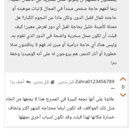
ربما أتفهم حاجة شخص مبتدأ في المجال لإثبات موهبته أو
حاجته للمال فقبل الدور، ولكن ماذا عن النجوم الكبار؟ هل
ممثلة كأمينة خليل بحاجة لقبل أي دور لغرض معين! كيف
قبلت أن تكون محل سخرية واضحة في الدور الذي تقوم به،
وليس هناك أي حاجة درامية أو مبرر له، فهم لا يناقشون مثلا
خطورة أو آثار التنمر، هم يروجون له على أنه كوميديا وخفة
دم!
Zahra0123456789
أضف ردا
قبل سنتين
قبل سنتين
0
علاوة على أنها نجمه كبيرة في المسرح هذا لا يمنعها من اتخاد
مثل تلك المواقف، قد تكون ايضا محتاجه للشهر اكتر وتخاف
خسارة مكانها لهذا قبلت وقد تكون اسباب آخرى نجهلها