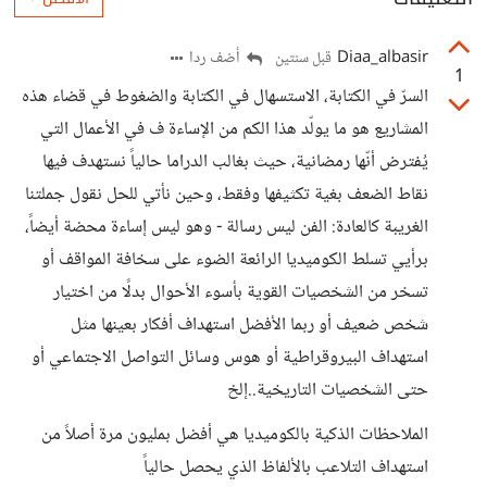
Diaa_albasir
أضف ردا
قبل سنتين
1
السرّ في الكتابة، الاستسهال في الكتابة والضغوط في قضاء هذه
المشاريع هو ما يولّد هذا الكم من الإساءة ف في الأعمال التي
يُفترض أنّها رمضانية، حيث بغالب الدراما حالياً نستهدف فيها
نقاط الضعف بغية تكثيفها وفقط، وحين نأتي للحل نقول جملتنا
الغريبة كالعادة: الفن ليس رسالة - وهو ليس إساءة محضة أيضاً،
برأيي تسلط الكوميديا الرائعة الضوء على سخافة المواقف أو
تسخر من الشخصيات القوية بأسوء الأحوال بدلًا من اختيار
شخص ضعيف أو ربما الأفضل استهداف أفكار بعينها مثل
استهداف البيروقراطية أو هوس وسائل التواصل الاجتماعي أو
حتى الشخصيات التاريخية..إلخ
الملاحظات الذكية بالكوميديا هي أفضل بمليون مرة أصلاً من
استهداف التلاعب بالألفاظ الذي يحصل حالياً