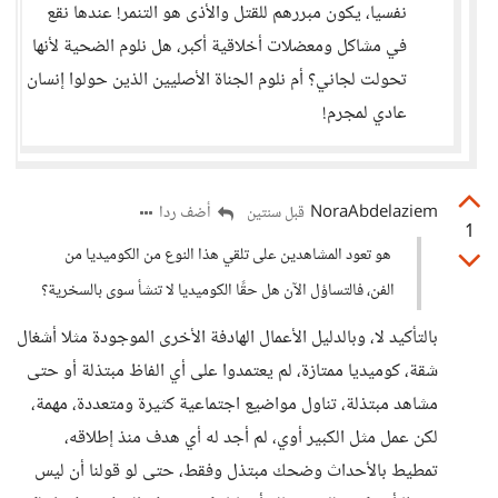
نفسيا، يكون مبررهم للقتل والأذى هو التنمر! عندها نقع
في مشاكل ومعضلات أخلاقية أكبر، هل نلوم الضحية لأنها
تحولت لجاني؟ أم نلوم الجناة الأصليين الذين حولوا إنسان
عادي لمجرم!
NoraAbdelaziem
أضف ردا
قبل سنتين
1
هو تعود المشاهدين على تلقي هذا النوع من الكوميديا من
الفن، فالتساؤل الآن هل حقًا الكوميديا لا تنشأ سوى بالسخرية؟
بالتأكيد لا، وبالدليل الأعمال الهادفة الأخرى الموجودة مثلا أشغال
شقة، كوميديا ممتازة، لم يعتمدوا على أي الفاظ مبتذلة أو حتى
مشاهد مبتذلة، تناول مواضيع اجتماعية كثيرة ومتعددة، مهمة،
لكن عمل مثل الكبير أوي، لم أجد له أي هدف منذ إطلاقه،
تمطيط بالأحداث وضحك مبتذل وفقط، حتى لو قولنا أن ليس