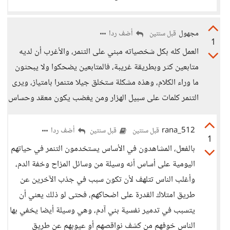
مجهول
أضف ردا
قبل سنتين
1
العمل كله بكل شخصياته مبني على التنمر، والأغرب أن لديه
متابعين كثر وبطريقة غريبة، فالمتابعين يضحكوا ولا يبحثون
ما وراء الكلام، وهذه مشكلة ستخلق جيلا متنمرا بامتياز، ويرى
التنمر كلمات على سبيل الهزار ومن يغضب يكون معقد وحساس
rana_512
أضف ردا
قبل سنتين
قبل سنتين
1
بالفعل، المشاهدون في الأساس يستخدمون التنمر في حياتهم
اليومية على أساس أنه وسيلة من وسائل المزاح وخفة الدم،
وأغلب الناس تتلهف لأن تكون سبب في جذب الآخرين عن
طريق امتلاك القدرة على اضحاكهم، فحتى لو ذلك يعني أن
يتسبب في تدمير نفسية بني آدم، وهي وسيلة أيضا يخفي بها
الناس خوفهم من كشف نواقصهم أو عيوبهم عن طريق