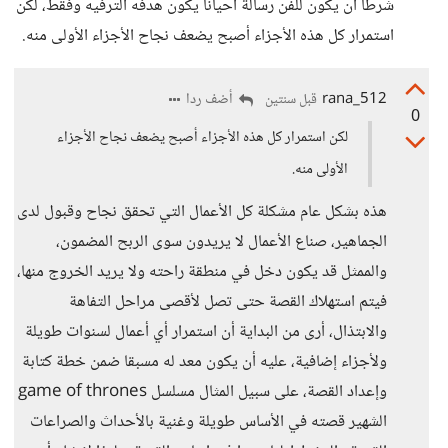
شرطا أن يكون للفن رسالة أحيانا يكون هدفه الترفيه وفقط، لكن
استمرار كل هذه الأجزاء أصبح يضعف نجاح الأجزاء الأولى منه.
rana_512
أضف ردا
قبل سنتين
0
لكن استمرار كل هذه الأجزاء أصبح يضعف نجاح الأجزاء
الأولى منه.
هذه بشكل عام مشكلة كل الأعمال التي تحقق نجاح وقبول لدى
الجماهير، صناع الأعمال لا يريدون سوى الربح المضمون،
والممثل قد يكون دخل في منطقة راحته ولا يريد الخروج منها،
فيتم استهلاك القصة حتى تصل لأقصى مراحل التفاهة
والابتذال، أرى من البداية أن استمرار أي أعمال لسنوات طويلة
ولأجزاء إضافية، عليه أن يكون معد له مسبقا ضمن خطة كتابة
وإعداد القصة، على سبيل المثال مسلسل game of thrones
الشهير قصته في الأساس طويلة وغنية بالأحداث والصراعات