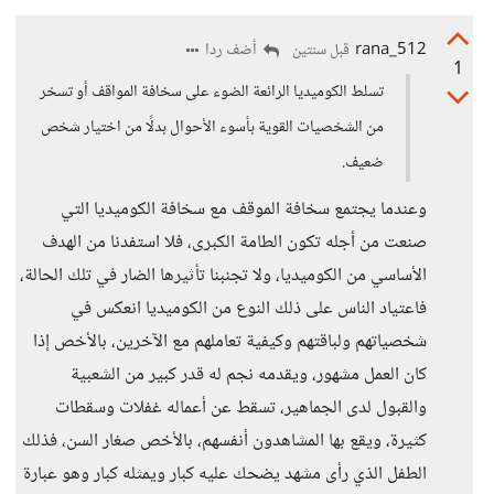
rana_512
أضف ردا
قبل سنتين
1
تسلط الكوميديا الرائعة الضوء على سخافة المواقف أو تسخر
من الشخصيات القوية بأسوء الأحوال بدلًا من اختيار شخص
ضعيف.
وعندما يجتمع سخافة الموقف مع سخافة الكوميديا التي
صنعت من أجله تكون الطامة الكبرى، فلا استفدنا من الهدف
الأساسي من الكوميديا، ولا تجنبنا تأثيرها الضار في تلك الحالة،
فاعتياد الناس على ذلك النوع من الكوميديا انعكس في
شخصياتهم ولباقتهم وكيفية تعاملهم مع الآخرين، بالأخص إذا
كان العمل مشهور، ويقدمه نجم له قدر كبير من الشعبية
والقبول لدى الجماهير، تسقط عن أعماله غفلات وسقطات
كثيرة، ويقع بها المشاهدون أنفسهم، بالأخص صغار السن، فذلك
الطفل الذي رأى مشهد يضحك عليه كبار ويمثله كبار وهو عبارة